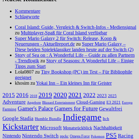
Kommentare
Schlagworte
Coral Island: Guide, Vergleich & Switch-Infos - Mediensignal
zu
Multiplayer-Spaß für Coral Island verfügbar
Super Mario Galaxy 2 für Switch: Release, Koop &
Neuerungen - Aktuellreport.de
zu
Super Mario Galaxy –
Diese beiden Spieleklassiker landen heute auf der Switch (2)
Story of Sea on : A Wonderful Life – Guide zu allen Partnern
- Trendlogik
zu
Story of Seasons: A Wonderful Life – Einige
Tipps zum Start
Lola0807 zu
Tiny Bookshop (PC) im Test – Für Bibliophile
geeignet
khosim zu
Yokai Inn – Ein kleines Inn für Geister
2020
2021
2019
2015
2016
2022
2023
2025
2018
Adventure
Cloud-Gaming
E3 2021
Angebote
Blizzard Entertainment
Europa
Gamer's Palace
Gamers for Future
Gewaltfrei
Farming
Indiegame
Google Stadia
Humble Bundle
Itch
Kickstarter
Microsoft
Nachhaltigkeit
Monatsrückblick
PS5
Nintendo Switch
Racing
Nintendo
npckc
Omega Force
Pokemon