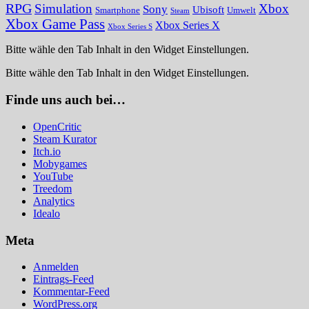
RPG
Simulation
Xbox
Sony
Ubisoft
Smartphone
Umwelt
Steam
Xbox Game Pass
Xbox Series X
Xbox Series S
Bitte wähle den Tab Inhalt in den Widget Einstellungen.
Bitte wähle den Tab Inhalt in den Widget Einstellungen.
Finde uns auch bei…
OpenCritic
Steam Kurator
Itch.io
Mobygames
YouTube
Treedom
Analytics
Idealo
Meta
Anmelden
Eintrags-Feed
Kommentar-Feed
WordPress.org