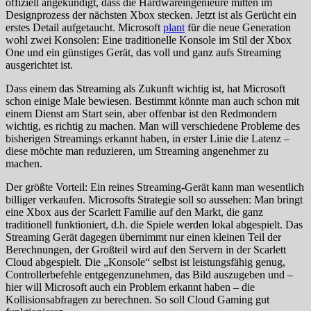
offiziell angekündigt, dass die Hardwareingenieure mitten im
Designprozess der nächsten Xbox stecken. Jetzt ist als Gerücht ein
erstes Detail aufgetaucht. Microsoft
plant
für die neue Generation
wohl zwei Konsolen: Eine traditionelle Konsole im Stil der Xbox
One und ein günstiges Gerät, das voll und ganz aufs Streaming
ausgerichtet ist.
Dass einem das Streaming als Zukunft wichtig ist, hat Microsoft
schon einige Male bewiesen. Bestimmt könnte man auch schon mit
einem Dienst am Start sein, aber offenbar ist den Redmondern
wichtig, es richtig zu machen. Man will verschiedene Probleme des
bisherigen Streamings erkannt haben, in erster Linie die Latenz –
diese möchte man reduzieren, um Streaming angenehmer zu
machen.
Der größte Vorteil: Ein reines Streaming-Gerät kann man wesentlich
billiger verkaufen. Microsofts Strategie soll so aussehen: Man bringt
eine Xbox aus der Scarlett Familie auf den Markt, die ganz
traditionell funktioniert, d.h. die Spiele werden lokal abgespielt. Das
Streaming Gerät dagegen übernimmt nur einen kleinen Teil der
Berechnungen, der Großteil wird auf den Servern in der Scarlett
Cloud abgespielt. Die „Konsole“ selbst ist leistungsfähig genug,
Controllerbefehle entgegenzunehmen, das Bild auszugeben und –
hier will Microsoft auch ein Problem erkannt haben – die
Kollisionsabfragen zu berechnen. So soll Cloud Gaming gut