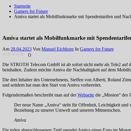
Startseite
Gamers for Future
Amiva startet als Mobilfunkmarke mit Spendentarifen und Nach
Amiva startet als Mobilfunkmarke mit Spendentarife
Am
28.04.2023
Von
Manuel Eichhorn
In
Gamers for Future
(
)
Die STROTH Telecom GmbH ist ab sofort nicht mehr als Tele2 auf de
beinhalten. Zudem möchte Amiva die Nachhaltigkeit auf dem Mobilfu
Die drei Inhaber des Unternehmens, Steffen von Alberti, Roland Zi
und seitdem hat man den Start von Amiva vorbereitet.
Folgendermaßen beschreibt man auf der
Webseite
die „Mission“ des 
Der neue Name „Amiva“ steht für Offenheit, Leichtigkeit und 
Beziehung zu unserer Umwelt und unseren Mitmenschen.
Amiva
Für jeden abgeschlossenen Tarif spendet Amiva einen Euro im Monat a