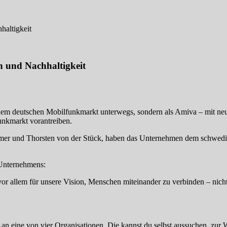
haltigkeit
n und Nachhaltigkeit
m deutschen Mobilfunkmarkt unterwegs, sondern als Amiva – mit neue
nkmarkt vorantreiben.
mmer und Thorsten von der Stück, haben das Unternehmen dem schwedi
Unternehmens:
vor allem für unsere Vision, Menschen miteinander zu verbinden – nich
n eine von vier Organisationen. Die kannst du selbst aussuchen, zur 