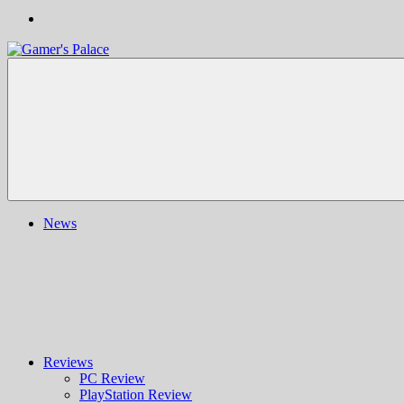
Gamer's
Nachrichten,
Palace
Berichte,
Reviews
&
mehr
rund
ums
Gaming
und
News
darüber
hinaus
|
Ludo
ergo
sum
|
Gaming-
Blog
Reviews
PC Review
PlayStation Review