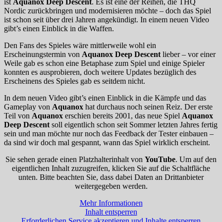
ist
Aquanox Deep Descent
. Es ist eine der Reihen, die THQ
Nordic zurückbringen und modernisieren möchte – doch das Spiel
ist schon seit über drei Jahren angekündigt. In einem neuen Video
gibt’s einen Einblick in die Waffen.
Den Fans des Spieles wäre mittlerweile wohl ein
Erscheinungstermin von
Aquanox Deep Descent
lieber – vor einer
Weile gab es schon eine Betaphase zum Spiel und einige Spieler
konnten es ausprobieren, doch weitere Updates bezüglich des
Erscheinens des Spieles gab es seitdem nicht.
In dem neuen Video gibt’s einen Einblick in die Kämpfe und das
Gameplay von
Aquanox
hat durchaus noch seinen Reiz. Der erste
Teil von
Aquanox
erschien bereits 2001, das neue Spiel
Aquanox
Deep Descent
soll eigentlich schon seit Sommer letzten Jahres fertig
sein und man möchte nur noch das Feedback der Tester einbauen –
da sind wir doch mal gespannt, wann das Spiel wirklich erscheint.
Sie sehen gerade einen Platzhalterinhalt von
YouTube
. Um auf den
eigentlichen Inhalt zuzugreifen, klicken Sie auf die Schaltfläche
unten. Bitte beachten Sie, dass dabei Daten an Drittanbieter
weitergegeben werden.
Mehr Informationen
Inhalt entsperren
Erforderlichen Service akzeptieren und Inhalte entsperren