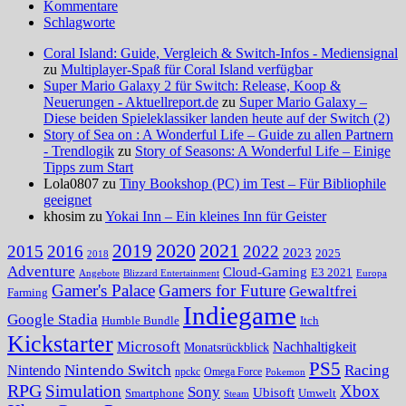
Kommentare
Schlagworte
Coral Island: Guide, Vergleich & Switch-Infos - Mediensignal
zu
Multiplayer-Spaß für Coral Island verfügbar
Super Mario Galaxy 2 für Switch: Release, Koop &
Neuerungen - Aktuellreport.de
zu
Super Mario Galaxy –
Diese beiden Spieleklassiker landen heute auf der Switch (2)
Story of Sea on : A Wonderful Life – Guide zu allen Partnern
- Trendlogik
zu
Story of Seasons: A Wonderful Life – Einige
Tipps zum Start
Lola0807 zu
Tiny Bookshop (PC) im Test – Für Bibliophile
geeignet
khosim zu
Yokai Inn – Ein kleines Inn für Geister
2020
2021
2019
2015
2016
2022
2023
2025
2018
Adventure
Cloud-Gaming
E3 2021
Angebote
Blizzard Entertainment
Europa
Gamer's Palace
Gamers for Future
Gewaltfrei
Farming
Indiegame
Google Stadia
Humble Bundle
Itch
Kickstarter
Microsoft
Nachhaltigkeit
Monatsrückblick
PS5
Nintendo Switch
Racing
Nintendo
npckc
Omega Force
Pokemon
RPG
Simulation
Xbox
Sony
Ubisoft
Smartphone
Umwelt
Steam