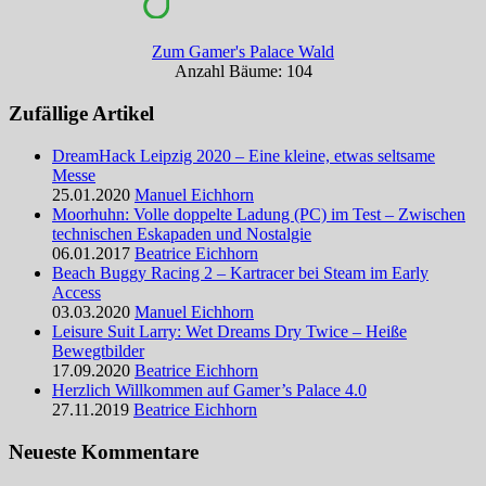
Zum Gamer's Palace Wald
Anzahl Bäume: 104
Zufällige Artikel
DreamHack Leipzig 2020 – Eine kleine, etwas seltsame
Messe
25.01.2020
Manuel Eichhorn
Moorhuhn: Volle doppelte Ladung (PC) im Test – Zwischen
technischen Eskapaden und Nostalgie
06.01.2017
Beatrice Eichhorn
Beach Buggy Racing 2 – Kartracer bei Steam im Early
Access
03.03.2020
Manuel Eichhorn
Leisure Suit Larry: Wet Dreams Dry Twice – Heiße
Bewegtbilder
17.09.2020
Beatrice Eichhorn
Herzlich Willkommen auf Gamer’s Palace 4.0
27.11.2019
Beatrice Eichhorn
Neueste Kommentare