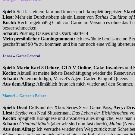
Spielt:
Seit fast einem Jahr und immer noch komplett begeistert
Stard
Liest:
Mehr ein Durchstöbern als ein Lesen von
Tashas Cauldron of 
Kocht:
Recht regelmäßig Chili con Carne im Versuch es ohne das Tüt
besser schmecken.
Schaut:
Pushing Daisies und Ozark Staffel 4
Mein persönlicher Gamingmoment:
Ich erwähnte bereits meine Be
geschafft auf 90 % zu kommen und bin nur noch eine völlig überteuert
Jonas
– GameGeneral
Spielt:
Mario Kart 8 Deluxe
,
GTA V Online
,
Cake Invaders
und
Kocht:
Aktuell ist meine liebste Beschäftigung wieder die Resteverwe
Schaut:
Pokemon Indigo, Marvel’s Agent Carter. King of Queens
Aus dem Alltag:
Allmählich freue ich mich wieder auf den Sommer. Zwa
Manuel
– Gamer’s Palace
Spielt:
Dead Cells
auf der Xbox Series S via Game Pass,
Aery: Dr
Liest:
Scythe
von Neal Shusterman,
Das Leben der Eichhörnchen
von
Kocht:
Spaghetti Bolognese und ansonsten alles mögliche, was man 
Schaut:
Criminal Minds
(aber wir sind nun fast durch),
Mulan
(Neuve
Aus dem Alltag:
Ich versuche wieder den Weg zurück zum Schreiben
Waterstones in London gekauft und bin sehr froh, dass ich nun endli