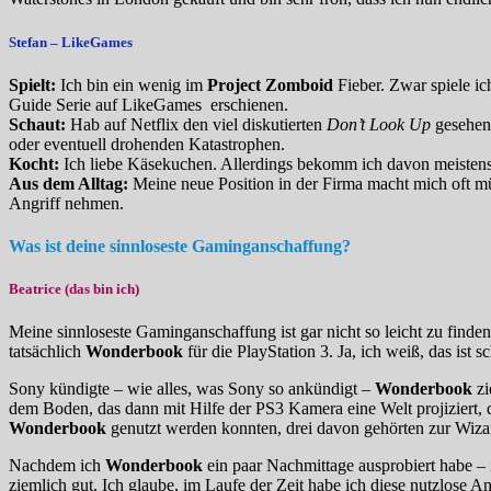
Stefan
– LikeGames
Spielt:
Ich bin ein wenig im
Project Zomboid
Fieber. Zwar spiele ic
Guide Serie auf LikeGames erschienen.
Schaut:
Hab auf Netflix den viel diskutierten
Don’t Look Up
gesehen
oder eventuell drohenden Katastrophen.
Kocht:
Ich liebe Käsekuchen. Allerdings bekomm ich davon meistens 
Aus dem Alltag:
Meine neue Position in der Firma macht mich oft mü
Angriff nehmen.
Was ist deine sinnloseste Gaminganschaffung?
Beatrice (das bin ich)
Meine sinnloseste Gaminganschaffung ist gar nicht so leicht zu finden
tatsächlich
Wonderbook
für die PlayStation 3. Ja, ich weiß, das ist s
Sony kündigte – wie alles, was Sony so ankündigt –
Wonderbook
zi
dem Boden, das dann mit Hilfe der PS3 Kamera eine Welt projiziert, 
Wonderbook
genutzt werden konnten, drei davon gehörten zur Wizar
Nachdem ich
Wonderbook
ein paar Nachmittage ausprobiert habe – 
ziemlich gut. Ich glaube, im Laufe der Zeit habe ich diese nutzlos