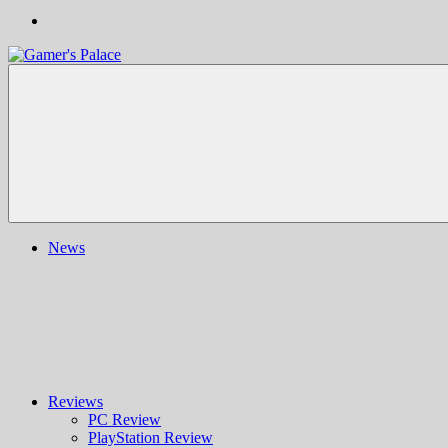
Gamer's
Nachrichten,
Palace
Berichte,
Reviews
&
mehr
rund
ums
Gaming
und
News
darüber
hinaus
|
Ludo
ergo
sum
|
Gaming-
Blog
Reviews
PC Review
PlayStation Review