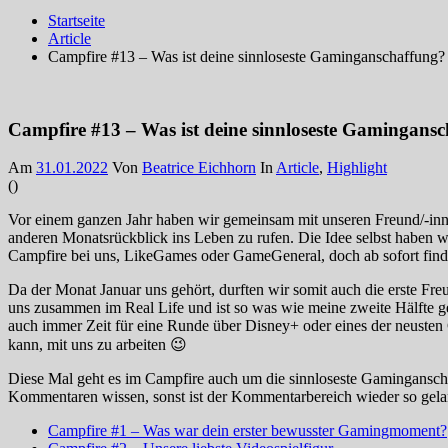
Startseite
Article
Campfire #13 – Was ist deine sinnloseste Gaminganschaffung?
Campfire #13 – Was ist deine sinnloseste Gamingans
Am
31.01.2022
Von
Beatrice Eichhorn
In
Article
,
Highlight
(
)
Vor einem ganzen Jahr haben wir gemeinsam mit unseren Freund/-inn
anderen Monatsrückblick ins Leben zu rufen. Die Idee selbst haben wi
Campfire bei uns, LikeGames oder GameGeneral, doch ab sofort findet
Da der Monat Januar uns gehört, durften wir somit auch die erste Fre
uns zusammen im Real Life und ist so was wie meine zweite Hälfte 
auch immer Zeit für eine Runde über Disney+ oder eines der neusten G
kann, mit uns zu arbeiten 😉
Diese Mal geht es im Campfire auch um die sinnloseste Gaminganschaffu
Kommentaren wissen, sonst ist der Kommentarbereich wieder so gela
Campfire #1 – Was war dein erster bewusster Gamingmoment?