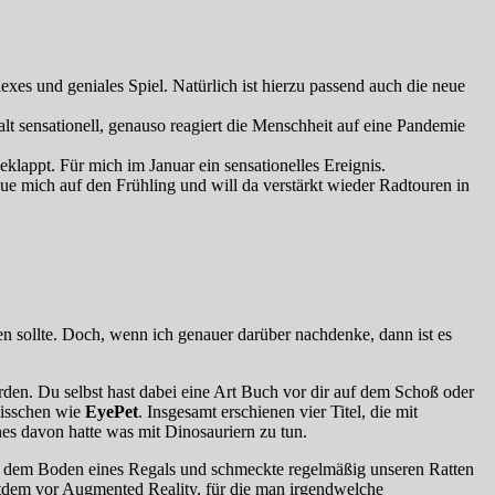
xes und geniales Spiel. Natürlich ist hierzu passend auch die neue
lt sensationell, genauso reagiert die Menschheit auf eine Pandemie
lappt. Für mich im Januar ein sensationelles Ereignis.
e mich auf den Frühling und will da verstärkt wieder Radtouren in
fen sollte. Doch, wenn ich genauer darüber nachdenke, dann ist es
rden. Du selbst hast dabei eine Art Buch vor dir auf dem Schoß oder
bisschen wie
EyePet
. Insgesamt erschienen vier Titel, die mit
es davon hatte was mit Dinosauriern zu tun.
auf dem Boden eines Regals und schmeckte regelmäßig unseren Ratten
itdem vor Augmented Reality, für die man irgendwelche