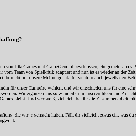
chaffung?
en von LikeGames und GameGeneral beschlossen, ein gemeinsames Proje
r vom Team von Spielkritik adaptiert und nun ist es wieder an der Zei
 ihr nicht nur unsere Meinungen darin, sondern auch jeweils den Beitr
undin für unser Campfire wählen, und wir entschieden uns für eine sehr
geworden. Wir ergänzen uns so wunderbar in unseren Ideen und Ansicht
ames bleibt. Und wer weiß, vielleicht hat ihr die Zusammenarbeit mit d
ng, die wir je gemacht haben. Fällt dir vielleicht etwas ein, was du g
ngweilt.