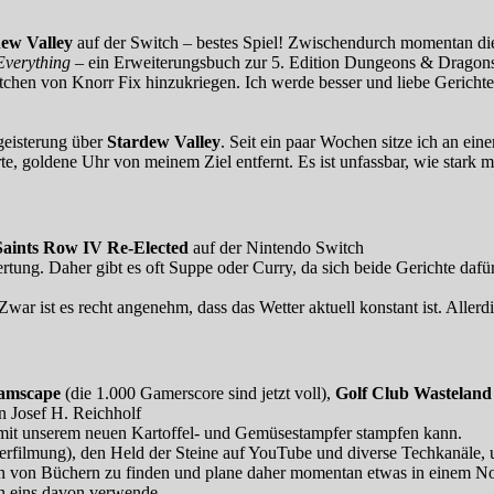
ew Valley
auf der Switch – bestes Spiel! Zwischendurch momentan d
Everything
– ein Erweiterungsbuch zur 5. Edition Dungeons & Dragon
chen von Knorr Fix hinzukriegen. Ich werde besser und liebe Gerichte,
geisterung über
Stardew Valley
. Seit ein paar Wochen sitze ich an eine
e, goldene Uhr von meinem Ziel entfernt. Es ist unfassbar, wie stark m
Saints Row IV Re-Elected
auf der Nintendo Switch
rtung. Daher gibt es oft Suppe oder Curry, da sich beide Gerichte dafür
r ist es recht angenehm, dass das Wetter aktuell konstant ist. Allerdi
eamscape
(die 1.000 Gamerscore sind jetzt voll),
Golf Club Wastelan
 Josef H. Reichholf
mit unserem neuen Kartoffel- und Gemüsestampfer stampfen kann.
rfilmung), den Held der Steine auf YouTube und diverse Techkanäle, um
 von Büchern zu finden und plane daher momentan etwas in einem Not
ch eins davon verwende.