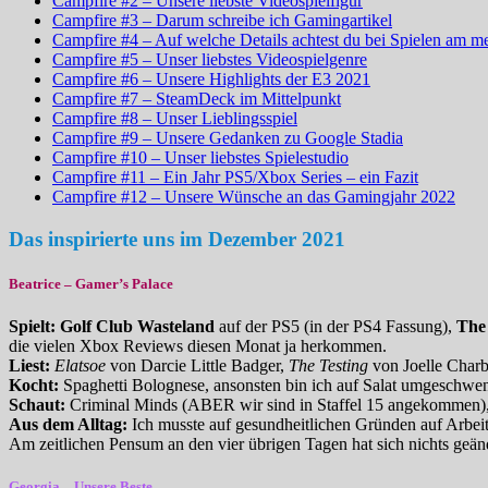
Campfire #2 – Unsere liebste Videospielfigur
Campfire #3 – Darum schreibe ich Gamingartikel
Campfire #4 – Auf welche Details achtest du bei Spielen am me
Campfire #5 – Unser liebstes Videospielgenre
Campfire #6 – Unsere Highlights der E3 2021
Campfire #7 – SteamDeck im Mittelpunkt
Campfire #8 – Unser Lieblingsspiel
Campfire #9 – Unsere Gedanken zu Google Stadia
Campfire #10 – Unser liebstes Spielestudio
Campfire #11 – Ein Jahr PS5/Xbox Series – ein Fazit
Campfire #12 – Unsere Wünsche an das Gamingjahr 2022
Das inspirierte uns im Dezember 2021
Beatrice
– Gamer’s Palace
Spielt:
Golf Club Wasteland
auf der PS5 (in der PS4 Fassung),
The
die vielen Xbox Reviews diesen Monat ja herkommen.
Liest:
Elatsoe
von Darcie Little Badger,
The Testing
von Joelle Charb
Kocht:
Spaghetti Bolognese, ansonsten bin ich auf Salat umgeschwen
Schaut:
Criminal Minds (ABER wir sind in Staffel 15 angekommen),
Aus dem Alltag:
Ich musste auf gesundheitlichen Gründen auf Arbeit
Am zeitlichen Pensum an den vier übrigen Tagen hat sich nichts geänd
Georgia – Unsere Beste