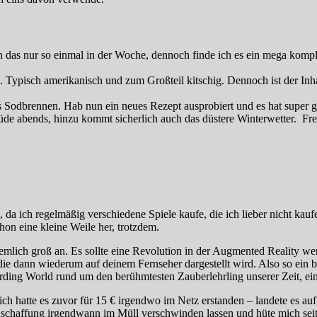
h das nur so einmal in der Woche, dennoch finde ich es ein mega komple
. Typisch amerikanisch und zum Großteil kitschig. Dennoch ist der Inha
Sodbrennen. Hab nun ein neues Rezept ausprobiert und es hat super gek
de abends, hinzu kommt sicherlich auch das düstere Winterwetter. Freu
, da ich regelmäßig verschiedene Spiele kaufe, die ich lieber nicht kau
chon eine kleine Weile her, trotzdem.
emlich groß an. Es sollte eine Revolution in der Augmented Reality we
die dann wiederum auf deinem Fernseher dargestellt wird. Also so ein 
ding World rund um den berühmtesten Zauberlehrling unserer Zeit, ein
ich hatte es zuvor für 15 € irgendwo im Netz erstanden – landete es 
e Anschaffung irgendwann im Müll verschwinden lassen und hüte mich se