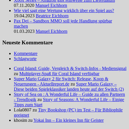
Xbox Series – Amazon gibt Hinweise zum Lieferdatum
07.11.2020
Manuel Eichhorn
Wie viel sagt eine Wertung wirklich über ein Spiel aus?
19.04.2023
Beatrice Eichhorn
Pax Dei – Sandbox MMO soll jede Handlung spürbar
machen
01.03.2023
Manuel Eichhorn
Neueste Kommentare
Kommentare
Schlagworte
Coral Island: Guide, Vergleich & Switch-Infos - Mediensignal
zu
Multiplayer-Spaß für Coral Island verfügbar
Super Mario Galaxy 2 für Switch: Release, Koop &
Neuerungen - Aktuellreport.de
zu
Super Mario Galaxy –
Diese beiden Spieleklassiker landen heute auf der Switch (2)
Story of Sea on : A Wonderful Life – Guide zu allen Partnern
- Trendlogik
zu
Story of Seasons: A Wonderful Life – Einige
Tipps zum Start
Lola0807 zu
Tiny Bookshop (PC) im Test – Für Bibliophile
geeignet
khosim zu
Yokai Inn – Ein kleines Inn für Geister