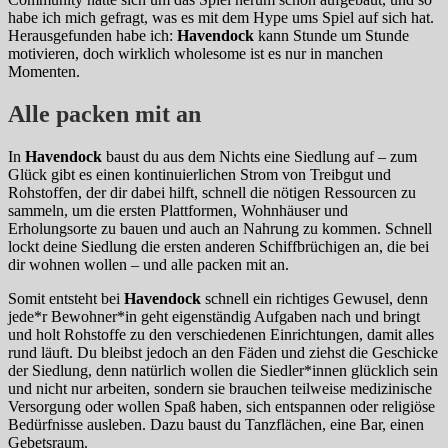
habe ich mich gefragt, was es mit dem Hype ums Spiel auf sich hat.
Herausgefunden habe ich:
Havendock
kann Stunde um Stunde
motivieren, doch wirklich wholesome ist es nur in manchen
Momenten.
Alle packen mit an
In
Havendock
baust du aus dem Nichts eine Siedlung auf – zum
Glück gibt es einen kontinuierlichen Strom von Treibgut und
Rohstoffen, der dir dabei hilft, schnell die nötigen Ressourcen zu
sammeln, um die ersten Plattformen, Wohnhäuser und
Erholungsorte zu bauen und auch an Nahrung zu kommen. Schnell
lockt deine Siedlung die ersten anderen Schiffbrüchigen an, die bei
dir wohnen wollen – und alle packen mit an.
Somit entsteht bei
Havendock
schnell ein richtiges Gewusel, denn
jede*r Bewohner*in geht eigenständig Aufgaben nach und bringt
und holt Rohstoffe zu den verschiedenen Einrichtungen, damit alles
rund läuft. Du bleibst jedoch an den Fäden und ziehst die Geschicke
der Siedlung, denn natürlich wollen die Siedler*innen glücklich sein
und nicht nur arbeiten, sondern sie brauchen teilweise medizinische
Versorgung oder wollen Spaß haben, sich entspannen oder religiöse
Bedürfnisse ausleben. Dazu baust du Tanzflächen, eine Bar, einen
Gebetsraum.