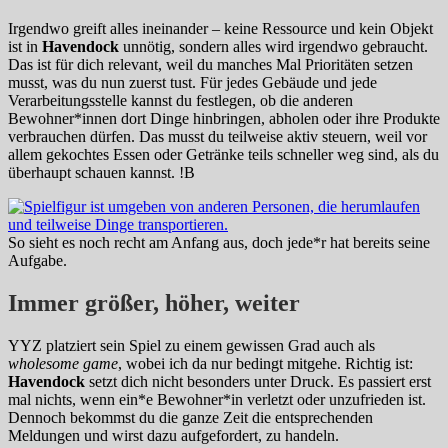
Irgendwo greift alles ineinander – keine Ressource und kein Objekt
ist in
Havendock
unnötig, sondern alles wird irgendwo gebraucht.
Das ist für dich relevant, weil du manches Mal Prioritäten setzen
musst, was du nun zuerst tust. Für jedes Gebäude und jede
Verarbeitungsstelle kannst du festlegen, ob die anderen
Bewohner*innen dort Dinge hinbringen, abholen oder ihre Produkte
verbrauchen dürfen. Das musst du teilweise aktiv steuern, weil vor
allem gekochtes Essen oder Getränke teils schneller weg sind, als du
überhaupt schauen kannst. !B
So sieht es noch recht am Anfang aus, doch jede*r hat bereits seine
Aufgabe.
Immer größer, höher, weiter
YYZ platziert sein Spiel zu einem gewissen Grad auch als
wholesome game
, wobei ich da nur bedingt mitgehe. Richtig ist:
Havendock
setzt dich nicht besonders unter Druck. Es passiert erst
mal nichts, wenn ein*e Bewohner*in verletzt oder unzufrieden ist.
Dennoch bekommst du die ganze Zeit die entsprechenden
Meldungen und wirst dazu aufgefordert, zu handeln.