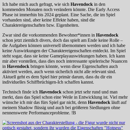
Ich habe mich auch gefragt, wie sich
Havendock
in den
kommenden Monaten noch verändern könnte. Die Early Access
Phase ist immerhin bis 2024 geplant. Eine Sache, die im Spiel
vorhanden sind, aber keine Effekte haben, sind die
Charaktereigenschaften bzw. Eigenheiten.
Zwar sind die vorkommenden Bewohner*innen in
Havendock
schon jetzt ziemlich divers, doch das spielt am Ende keine Rolle –
die Aufgaben können universell übernommen werden und ich habe
keine Auswirkungen der Charaktereigenschaften entdeckt. Im Spiel
steht sogar, dass sie keine Gameplayauswirkungen haben. Ich kann
mir aber vorstellen, dass dies noch interessante spielerische Nuancen
in
Havendock
bringen könnte, wenn diese Eigenschaften auch
aktiviert werden, auch wenn sicherlich nicht alle relevant sind.
Aktuell geht es dem Spiel hier primär darum, dass du dir ein
individuelles Schiffbrüchigen-Ich schaffen kannst.
Technisch finde ich
Havendock
schon jetzt sehr rund und man
merkt, dass das Spiel schon eine Weile in Entwicklung ist. Viel mehr
wünsche ich mir das fürs Spiel gar nicht, denn
Havendock
läuft auf
meinem Shadow flüssig und auch bei größeren Siedlungen ohne
nennenswerte Performanceprobleme. !B