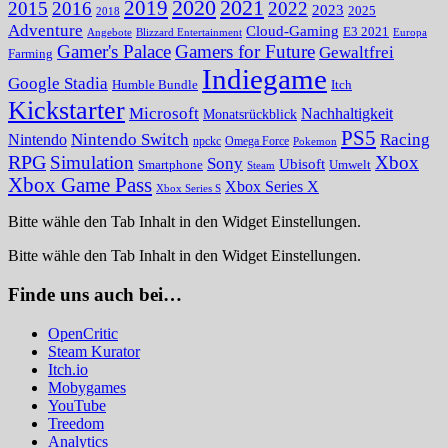
2020
2021
2019
2015
2016
2022
2023
2025
2018
Adventure
Cloud-Gaming
E3 2021
Angebote
Blizzard Entertainment
Europa
Gamer's Palace
Gamers for Future
Gewaltfrei
Farming
Indiegame
Google Stadia
Humble Bundle
Itch
Kickstarter
Microsoft
Nachhaltigkeit
Monatsrückblick
PS5
Nintendo Switch
Racing
Nintendo
npckc
Omega Force
Pokemon
RPG
Simulation
Xbox
Sony
Ubisoft
Smartphone
Umwelt
Steam
Xbox Game Pass
Xbox Series X
Xbox Series S
Bitte wähle den Tab Inhalt in den Widget Einstellungen.
Bitte wähle den Tab Inhalt in den Widget Einstellungen.
Finde uns auch bei…
OpenCritic
Steam Kurator
Itch.io
Mobygames
YouTube
Treedom
Analytics