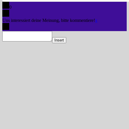
0
Uns interessiert deine Meinung, bitte kommentiere!
x
Insert