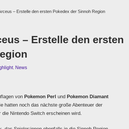
ceus – Erstelle den ersten Pokedex der Sinnoh Region
us – Erstelle den ersten
egion
ghlight
,
News
flagen von
Pokemon Perl
und
Pokemon Diamant
 sie hatten noch das nächste große Abenteuer der
r die Nintendo Switch erscheinen wird.
 das Spieler:innen ebenfalls in die Sinnoh Region