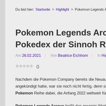
hinaus
Du bist hier:
Startseite
Highlight
Pokemon Legends Ar
|
Ludo
ergo
Pokemon Legends Arce
sum
|
Pokedex der Sinnoh R
Gaming-
Blog
Am
26.02.2021
Von
Beatrice Eichhorn
In
Hi
(
)
Nachdem die Pokemon Company bereits die Neuau
angekündigt hatte, war sie noch nicht fertig, denn
Pokemon
Reihe dabei, die Anfang 2022 weltweit fü
Pokemon Legends Arceus
heißt das neueste Werk,