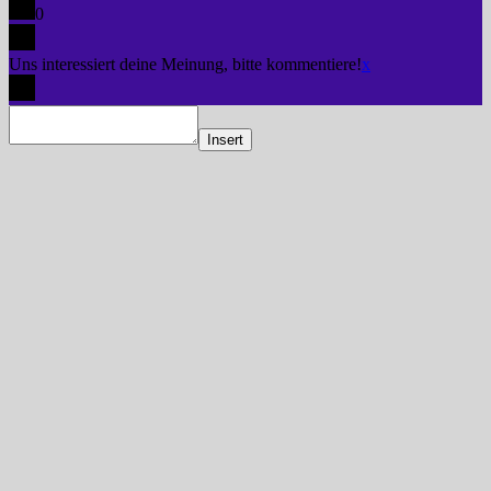
0
Uns interessiert deine Meinung, bitte kommentiere!
x
Insert