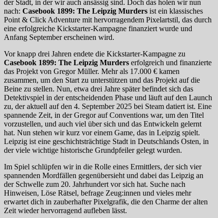
der Stadt, in der wir auch ansässig sind. Doch das holen wir nun
nach:
Casebook 1899: The Leipzig Murders
ist ein klassisches
Point & Click Adventure mit hervorragendem Pixelartstil, das durch
eine erfolgreiche Kickstarter-Kampagne finanziert wurde und
Anfang September erscheinen wird.
Vor knapp drei Jahren endete die Kickstarter-Kampagne zu
Casebook 1899: The Leipzig Murders
erfolgreich und finanzierte
das Projekt von Gregor Müller. Mehr als 17.000 € kamen
zusammen, um den Start zu unterstützen und das Projekt auf die
Beine zu stellen. Nun, etwa drei Jahre später befindet sich das
Detektivspiel in der entscheidenden Phase und läuft auf den Launch
zu, der aktuell auf den 4. September 2025 bei Steam datiert ist. Eine
spannende Zeit, in der Gregor auf Conventions war, um den Titel
vorzustellen, und auch viel über sich und das Entwickeln gelernt
hat. Nun stehen wir kurz vor einem Game, das in Leipzig spielt.
Leipzig ist eine geschichtsträchtige Stadt in Deutschlands Osten, in
der viele wichtige historische Grundpfeiler gelegt wurden.
Im Spiel schlüpfen wir in die Rolle eines Ermittlers, der sich vier
spannenden Mordfällen gegenübersieht und dabei das Leipzig an
der Schwelle zum 20. Jahrhundert vor sich hat. Suche nach
Hinweisen, Löse Rätsel, befrage Zeug:innen und vieles mehr
erwartet dich in zauberhafter Pixelgrafik, die den Charme der alten
Zeit wieder hervorragend aufleben lässt.