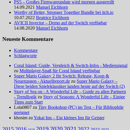
PS5 – Großes Firmwareupdate wird morgen ausgerollt
14.09.2021
Manuel Eichhorn
Worthy of Better, Stronger Together Bundle bei itch.io
10.07.2022
Beatrice Eichhorn
AVICII Invector – Demo auf der Switch verfügbar
14.08.2020
Manuel Eichhorn
Neueste Kommentare
Kommentare
Schlagworte
Coral Island: Guide, Vergleich & Switch-Infos - Mediensignal
zu
Multiplayer-Spaß für Coral Island verfügbar
Super Mario Galaxy 2 für Switch: Release, Koop &
Neuerungen - Aktuellreport.de
zu
Super Mario Galaxy –
Diese beiden Spieleklassiker landen heute auf der Switch (2)
Story of Sea on : A Wonderful Life – Guide zu allen Partnern
- Trendlogik
zu
Story of Seasons: A Wonderful Life – Einige
Tipps zum Start
Lola0807 zu
Tiny Bookshop (PC) im Test – Für Bibliophile
geeignet
khosim zu
Yokai Inn – Ein kleines Inn für Geister
2020
2021
2019
2015
2016
2022
2023
2025
2018