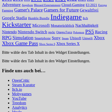
Adventure
Cloud-Gaming
E3 2021
Angebote
Blizzard Entertainment
Europa
Gamer's Palace
Gamers for Future
Gewaltfrei
Farming
Indiegame
Google Stadia
Humble Bundle
Itch
Kickstarter
Microsoft
Nachhaltigkeit
Monatsrückblick
PS5
Nintendo Switch
Racing
Nintendo
npckc
Omega Force
Pokemon
RPG
Simulation
Xbox
Sony
Ubisoft
Smartphone
Umwelt
Steam
Xbox Game Pass
Xbox Series X
Xbox Series S
Bitte wähle den Tab Inhalt in den Widget Einstellungen.
Bitte wähle den Tab Inhalt in den Widget Einstellungen.
Finde uns auch bei…
OpenCritic
Steam Kurator
Itch.io
Mobygames
YouTube
Treedom
Analytics
Idealo