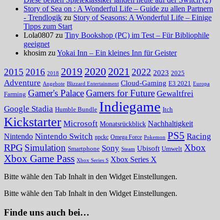
Story of Sea on : A Wonderful Life – Guide zu allen Partnern
- Trendlogik
zu
Story of Seasons: A Wonderful Life – Einige
Tipps zum Start
Lola0807 zu
Tiny Bookshop (PC) im Test – Für Bibliophile
geeignet
khosim zu
Yokai Inn – Ein kleines Inn für Geister
2020
2021
2019
2015
2016
2022
2023
2025
2018
Adventure
Cloud-Gaming
E3 2021
Angebote
Blizzard Entertainment
Europa
Gamer's Palace
Gamers for Future
Gewaltfrei
Farming
Indiegame
Google Stadia
Humble Bundle
Itch
Kickstarter
Microsoft
Nachhaltigkeit
Monatsrückblick
PS5
Nintendo Switch
Racing
Nintendo
npckc
Omega Force
Pokemon
RPG
Simulation
Xbox
Sony
Ubisoft
Smartphone
Umwelt
Steam
Xbox Game Pass
Xbox Series X
Xbox Series S
Bitte wähle den Tab Inhalt in den Widget Einstellungen.
Bitte wähle den Tab Inhalt in den Widget Einstellungen.
Finde uns auch bei…