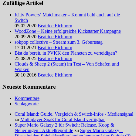
Zufällige Artikel
Kitty Powers‘ Matchmaker – Kommt bald auch auf die
Switch
05.02.2020
Beatrice Eichhorn
WoodZone – Keine erfolgreiche Kickstarter Kampagne
20.09.2020
Beatrice Eichhorn
sokpop collective – Stream zum 3. Geburtstag
17.01.2021
Beatrice Eichhorn
Bist du bereit, in PVKK den Planeten zu verteidigen?
25.08.2025
Beatrice Eichhorn
Clouds & Sheep 2 (Steam) im Test – Von Schafen und
Wolken
30.10.2016
Beatrice Eichhorn
Neueste Kommentare
Kommentare
Schlagworte
Coral Island: Guide, Vergleich & Switch-Infos - Mediensignal
zu
Multiplayer-Spaß für Coral Island verfügbar
Super Mario Galaxy 2 für Switch: Release, Koop &
Neuerungen - Aktuellreport.de
zu
Super Mario Galaxy –
Diese beiden Spieleklassiker landen heute auf der Switch (2)