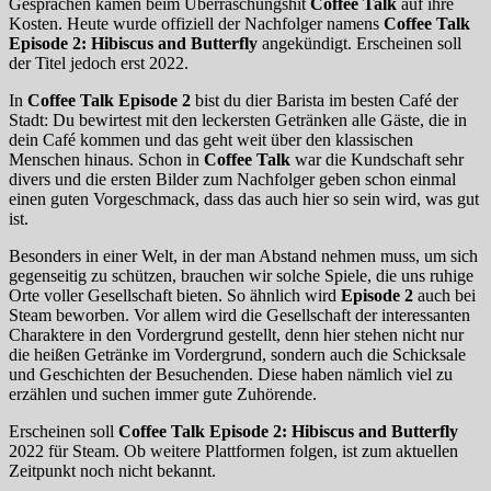
Gesprächen kamen beim Überraschungshit
Coffee Talk
auf ihre
Kosten. Heute wurde offiziell der Nachfolger namens
Coffee Talk
Episode 2: Hibiscus and Butterfly
angekündigt. Erscheinen soll
der Titel jedoch erst 2022.
In
Coffee Talk Episode 2
bist du dier Barista im besten Café der
Stadt: Du bewirtest mit den leckersten Getränken alle Gäste, die in
dein Café kommen und das geht weit über den klassischen
Menschen hinaus. Schon in
Coffee Talk
war die Kundschaft sehr
divers und die ersten Bilder zum Nachfolger geben schon einmal
einen guten Vorgeschmack, dass das auch hier so sein wird, was gut
ist.
Besonders in einer Welt, in der man Abstand nehmen muss, um sich
gegenseitig zu schützen, brauchen wir solche Spiele, die uns ruhige
Orte voller Gesellschaft bieten. So ähnlich wird
Episode 2
auch bei
Steam beworben. Vor allem wird die Gesellschaft der interessanten
Charaktere in den Vordergrund gestellt, denn hier stehen nicht nur
die heißen Getränke im Vordergrund, sondern auch die Schicksale
und Geschichten der Besuchenden. Diese haben nämlich viel zu
erzählen und suchen immer gute Zuhörende.
Erscheinen soll
Coffee Talk Episode 2: Hibiscus and Butterfly
2022 für Steam. Ob weitere Plattformen folgen, ist zum aktuellen
Zeitpunkt noch nicht bekannt.