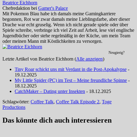
Beatrice Eichhorn
Chefredaktion
bei
Gamer's Palace
Mit Pokemon Blau habe ich damals meine Gamingkarriere
begonnen, Rot war zwar damals meine Lieblingsfarbe, aber dieser
Drache war echt gruselig. Wenn ich nicht gerade spiele oder über
Spiele schreibe, verbringe ich viel Zeit auf Arbeit, lese viel englische
Jugendbücher oder stehe regelmäßig in der Küche, um mein Team
oder meinen Mann mit Köstlichkeiten zu versorgen.
Neugierig?
Letzte Artikel von Beatrice Eichhorn
(
Alle anzeigen
)
Tiny Roar schickt uns mit Verdant in die Post-Apokalypse
-
19.12.2025
My Little Spider (PC) im Test – Meine freundliche Spinne
-
18.12.2025
CatchMaker – Dating unter Insekten
- 18.12.2025
Schlagwörter:
Coffee Talk
,
Coffee Talk Episode 2
,
Toge
Productions
Das könnte dich auch interessieren