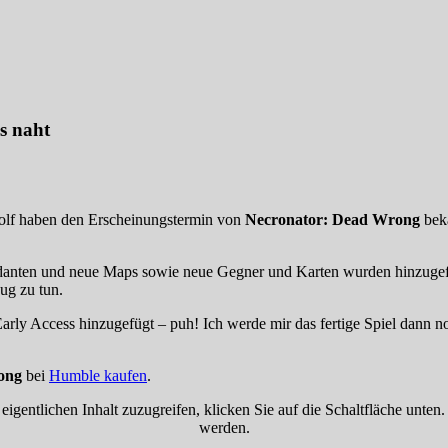
s naht
olf haben den Erscheinungstermin von
Necronator: Dead Wrong
beka
danten und neue Maps sowie neue Gegner und Karten wurden hinzugef
ug zu tun.
rly Access hinzugefügt – puh! Ich werde mir das fertige Spiel dann 
ong
bei
Humble kaufen
.
eigentlichen Inhalt zuzugreifen, klicken Sie auf die Schaltfläche unten
werden.