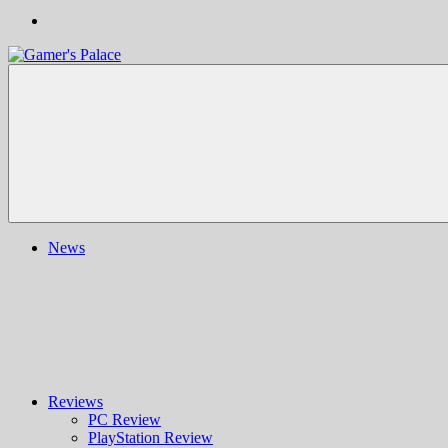
Gamer's
Nachrichten,
Palace
Berichte,
Reviews
&
mehr
rund
ums
Gaming
und
News
darüber
hinaus
|
Ludo
ergo
sum
|
Gaming-
Blog
Reviews
PC Review
PlayStation Review