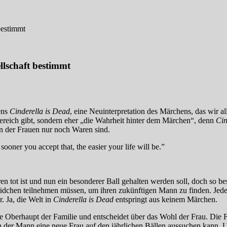
bestimmt
llschaft bestimmt
ens
Cinderella is Dead
, eine Neuinterpretation des Märchens, das wir all
ereich gibt, sondern eher „die Wahrheit hinter dem Märchen“, denn
Cin
in der Frauen nur noch Waren sind.
sooner you accept that, the easier your life will be.”
ren tot ist und nun ein besonderer Ball gehalten werden soll, doch so be
ge Mädchen teilnehmen müssen, um ihren zukünftigen Mann zu finden. Je
. Ja, die Welt in
Cinderella is Dead
entspringt aus keinem Märchen.
ne Oberhaupt der Familie und entscheidet über das Wohl der Frau. Die F
h der Mann eine neue Frau auf den jährlichen Bällen aussuchen kann. Un