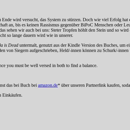
am Ende wird versucht, das System zu stürzen. Doch wie viel Erfolg hat
sellschaft an, bis es keinen Rassismus gegenüber BiPoC Menschen od
 das sehen wir auch bei uns: Steter Tropfen höhlt den Stein und so wi
icht so lange dauern wird wie in unserer.
la is Dead
untermalt, genutzt aus der Kindle Version des Buches, um ein
den von Siegern aufgeschrieben, Held/-innen können zu Schurk/-innen
nce you must be well versed in both to find a balance.
st das bei Buch bei
amazon.de
* über unseren Partnerlink kaufen, soda
n Einkäufen.