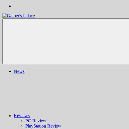
Gamer's
Nachrichten,
Palace
Berichte,
Reviews
&
mehr
rund
ums
Gaming
und
News
darüber
hinaus
|
Ludo
ergo
sum
|
Gaming-
Blog
Reviews
PC Review
PlayStation Review