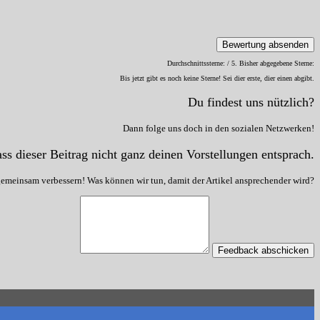
Bewertung absenden
Durchschnittssterne:
/ 5. Bisher abgegebene Sterne:
Bis jetzt gibt es noch keine Sterne! Sei dier erste, dier einen abgibt.
Du findest uns nützlich?
Dann folge uns doch in den sozialen Netzwerken!
ss dieser Beitrag nicht ganz deinen Vorstellungen entsprach.
gemeinsam verbessern! Was können wir tun, damit der Artikel ansprechender wird?
Feedback abschicken