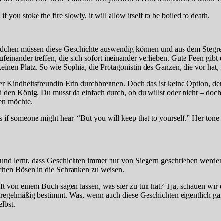
if you stoke the fire slowly, it will allow itself to be boiled to death.
chen müssen diese Geschichte auswendig können und aus dem Stegreif r
einander treffen, die sich sofort ineinander verlieben. Gute Feen gibt 
keinen Platz. So wie Sophia, die Protagonistin des Ganzen, die vor ha
hrer Kindheitsfreundin Erin durchbrennen. Doch das ist keine Option, 
den König. Du musst da einfach durch, ob du willst oder nicht – doch 
nen möchte.
if someone might hear. “But you will keep that to yourself.” Her tone is 
und lernt, dass Geschichten immer nur von Siegern geschrieben werden
ichen Bösen in die Schranken zu weisen.
t von einem Buch sagen lassen, was sier zu tun hat? Tja, schauen wir 
regelmäßig bestimmt. Was, wenn auch diese Geschichten eigentlich ga
lbst.