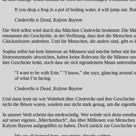
If you drop a frog in a pot of boiling water, it will jump out. But 
Cinderella is Dead, Kalynn Bayron
Die Welt selbst wird durch das Märchen
Cinderella
bestimmt: Die Mäd
entstammt der Geschichte, in der Hoffnung, dass dort die Menschen auf
Glückselixiere andrehen. Und für Menschen, die anders sind, gibt es 
Sophia selbst hat kein Interesse an Männern und möchte lieber mit i
Heteronormativ abweichen, haben keine Relevanz für die Männer und 
ihre Geschicke lenkt, noch dass sie sich irgendeinem Mann unterord
“I want to be with Erin.” “I know,” she says, glancing around as 
of what I’m facing.
Cinderella is Dead, Kalynn Bayron
Und dann lernt sie wie Wahrheit über
Cinderella
und ihre Geschichte 
nicht die Bösen waren, sondern nur nicht stark genug, um die eigentl
In unserer Welt scheint das merkwürdig. Wer würde sich denn ernsthaf
auf unser eigenes „Märchenbuch“, das über Millionen von Menschen 
Kalynn Bayron aufgegriffen zu haben. Doch zurück zur Geschichte se
We are all trapped here, our stories already written.