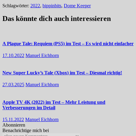
Schlagwörter:
2022
,
bippinbits
,
Dome Keeper
Das könnte dich auch interessieren
A Plague Tale: Requiem (PS5) im Test – Es wird nicht einfacher
17.10.2022
Manuel Eichhorn
New Super Lucky’s Tale (Xbox) im Test – Diesmal richtig!
27.03.2025
Manuel Eichhorn
Apple TV 4K (2022) im Test – Mehr Leistung und
Verbesserungen im Detail
15.11.2022
Manuel Eichhorn
Abonnieren
Benachrichtige mich bei