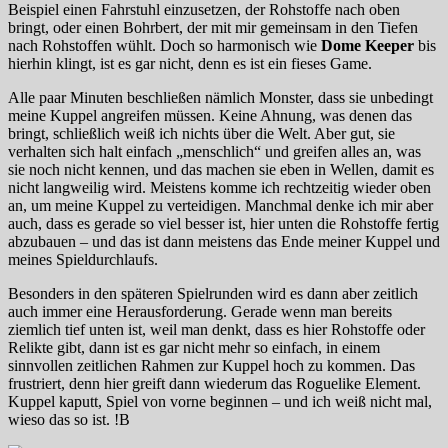
Beispiel einen Fahrstuhl einzusetzen, der Rohstoffe nach oben
bringt, oder einen Bohrbert, der mit mir gemeinsam in den Tiefen
nach Rohstoffen wühlt. Doch so harmonisch wie
Dome Keeper
bis
hierhin klingt, ist es gar nicht, denn es ist ein fieses Game.
Alle paar Minuten beschließen nämlich Monster, dass sie unbedingt
meine Kuppel angreifen müssen. Keine Ahnung, was denen das
bringt, schließlich weiß ich nichts über die Welt. Aber gut, sie
verhalten sich halt einfach „menschlich“ und greifen alles an, was
sie noch nicht kennen, und das machen sie eben in Wellen, damit es
nicht langweilig wird. Meistens komme ich rechtzeitig wieder oben
an, um meine Kuppel zu verteidigen. Manchmal denke ich mir aber
auch, dass es gerade so viel besser ist, hier unten die Rohstoffe fertig
abzubauen – und das ist dann meistens das Ende meiner Kuppel und
meines Spieldurchlaufs.
Besonders in den späteren Spielrunden wird es dann aber zeitlich
auch immer eine Herausforderung. Gerade wenn man bereits
ziemlich tief unten ist, weil man denkt, dass es hier Rohstoffe oder
Relikte gibt, dann ist es gar nicht mehr so einfach, in einem
sinnvollen zeitlichen Rahmen zur Kuppel hoch zu kommen. Das
frustriert, denn hier greift dann wiederum das Roguelike Element.
Kuppel kaputt, Spiel von vorne beginnen – und ich weiß nicht mal,
wieso das so ist. !B