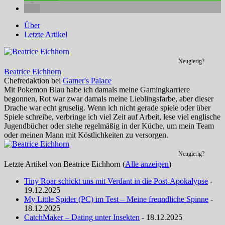
Über
Letzte Artikel
Neugierig?
Beatrice Eichhorn
Chefredaktion
bei
Gamer's Palace
Mit Pokemon Blau habe ich damals meine Gamingkarriere
begonnen, Rot war zwar damals meine Lieblingsfarbe, aber dieser
Drache war echt gruselig. Wenn ich nicht gerade spiele oder über
Spiele schreibe, verbringe ich viel Zeit auf Arbeit, lese viel englische
Jugendbücher oder stehe regelmäßig in der Küche, um mein Team
oder meinen Mann mit Köstlichkeiten zu versorgen.
Neugierig?
Letzte Artikel von Beatrice Eichhorn
(
Alle anzeigen
)
Tiny Roar schickt uns mit Verdant in die Post-Apokalypse
-
19.12.2025
My Little Spider (PC) im Test – Meine freundliche Spinne
-
18.12.2025
CatchMaker – Dating unter Insekten
- 18.12.2025