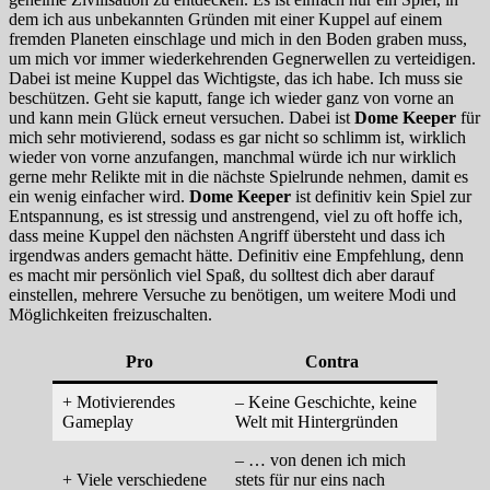
dem ich aus unbekannten Gründen mit einer Kuppel auf einem
fremden Planeten einschlage und mich in den Boden graben muss,
um mich vor immer wiederkehrenden Gegnerwellen zu verteidigen.
Dabei ist meine Kuppel das Wichtigste, das ich habe. Ich muss sie
beschützen. Geht sie kaputt, fange ich wieder ganz von vorne an
und kann mein Glück erneut versuchen. Dabei ist
Dome Keeper
für
mich sehr motivierend, sodass es gar nicht so schlimm ist, wirklich
wieder von vorne anzufangen, manchmal würde ich nur wirklich
gerne mehr Relikte mit in die nächste Spielrunde nehmen, damit es
ein wenig einfacher wird.
Dome Keeper
ist definitiv kein Spiel zur
Entspannung, es ist stressig und anstrengend, viel zu oft hoffe ich,
dass meine Kuppel den nächsten Angriff übersteht und dass ich
irgendwas anders gemacht hätte. Definitiv eine Empfehlung, denn
es macht mir persönlich viel Spaß, du solltest dich aber darauf
einstellen, mehrere Versuche zu benötigen, um weitere Modi und
Möglichkeiten freizuschalten.
Pro
Contra
+ Motivierendes
– Keine Geschichte, keine
Gameplay
Welt mit Hintergründen
– … von denen ich mich
+ Viele verschiedene
stets für nur eins nach