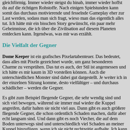
gleichförmig. Immer wieder steigst du hinab, immer wieder hoffst
du auf die richtigen Rohstoffe. Nach einigen Spielstunden kann
somit das durchaus motivierende und fesselnde Gameplay eher zur
Last werden, sodass man sich fragt, wieso man das eigentlich alles
tut. Ich hätte mir ein bisschen Story gewünscht, ein paar mehr
Geheimnisse, die ich über die Zivilisation auf diesem Planeten
entdecken kann. Irgendwas, was mir was erzählt.
Die Vielfalt der Gegner
Dome Keeper
ist ein grafisches Pixelartabenteuer. Das bedeutet,
dass alles mit Pixeln gezeichnet wurde, um ganz besonderen
Charme zu versprühen. Das tut es auch, der Stil ist angemessen und
ich hätte es mir kaum in 3D vorstellen können. Auch die
unterschiedlichen Monster sind dabei gut dargestellt. Je weiter ich in
der einzelnen Sitzung komme, desto vielfältiger – und durchaus
schädlicher – werden die Gegner.
Es gibt zum Beispiel fliegende Gegner, die sehr wendig sind und
sich viel bewegen, während sie immer mal wieder die Kuppel
angreifen, dafür halten sie nicht viel aus. Dann gibt es auch größere
fliegende Gegner, die schon ordentlich Schaden machen, dafür aber
echt langsam sind. Und dann gibt es noch Viecher, die auf dem
Boden unterwegs sind und unterschiedlich viel Schaden an meiner
Kuppel hinzufügen, wenn ich sie nicht rechtzeitig aufhalte. Ich kann