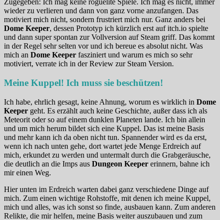
Zugegeben: Ich mag keine roguelite Spiele. Ich mag es nicht, immer
wieder zu verlieren und dann von ganz vorne anzufangen. Das
motiviert mich nicht, sondern frustriert mich nur. Ganz anders bei
Dome Keeper
, dessen Prototyp ich kürzlich erst auf itch.io spielte
und dann super spontan zur Vollversion auf Steam griff. Das kommt
in der Regel sehr selten vor und ich bereue es absolut nicht. Was
mich an
Dome Keeper
fasziniert und warum es mich so sehr
motiviert, verrate ich in der Review zur Steam Version.
Meine Kuppel! Ich muss sie beschützen!
Ich habe, ehrlich gesagt, keine Ahnung, worum es wirklich in
Dome
Keeper
geht. Es erzählt auch keine Geschichte, außer dass ich als
Meteorit oder so auf einem dunklen Planeten lande. Ich bin allein
und um mich herum bildet sich eine Kuppel. Das ist meine Basis
und mehr kann ich da oben nicht tun. Spannender wird es da erst,
wenn ich nach unten gehe, dort wartet jede Menge Erdreich auf
mich, erkundet zu werden und untermalt durch die Grabgeräusche,
die deutlich an die Imps aus
Dungeon Keeper
erinnern, bahne ich
mir einen Weg.
Hier unten im Erdreich warten dabei ganz verschiedene Dinge auf
mich. Zum einen wichtige Rohstoffe, mit denen ich meine Kuppel,
mich und alles, was ich sonst so finde, ausbauen kann. Zum anderen
Relikte, die mir helfen, meine Basis weiter auszubauen und zum