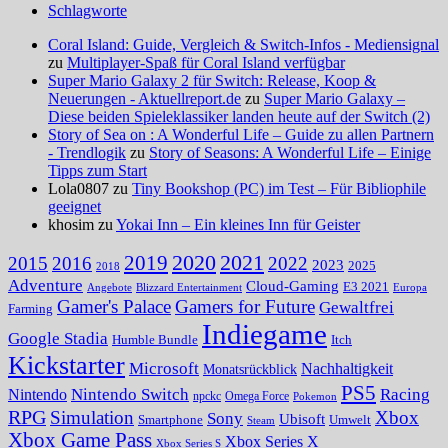
Schlagworte
Coral Island: Guide, Vergleich & Switch-Infos - Mediensignal
zu
Multiplayer-Spaß für Coral Island verfügbar
Super Mario Galaxy 2 für Switch: Release, Koop &
Neuerungen - Aktuellreport.de
zu
Super Mario Galaxy –
Diese beiden Spieleklassiker landen heute auf der Switch (2)
Story of Sea on : A Wonderful Life – Guide zu allen Partnern
- Trendlogik
zu
Story of Seasons: A Wonderful Life – Einige
Tipps zum Start
Lola0807 zu
Tiny Bookshop (PC) im Test – Für Bibliophile
geeignet
khosim zu
Yokai Inn – Ein kleines Inn für Geister
2020
2021
2019
2015
2016
2022
2023
2025
2018
Adventure
Cloud-Gaming
E3 2021
Angebote
Blizzard Entertainment
Europa
Gamer's Palace
Gamers for Future
Gewaltfrei
Farming
Indiegame
Google Stadia
Humble Bundle
Itch
Kickstarter
Microsoft
Nachhaltigkeit
Monatsrückblick
PS5
Nintendo Switch
Racing
Nintendo
npckc
Omega Force
Pokemon
RPG
Simulation
Xbox
Sony
Ubisoft
Smartphone
Umwelt
Steam
Xbox Game Pass
Xbox Series X
Xbox Series S