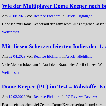
Wie der Multiplayer Dome Keeper noch b
Am
26.08.2023
Von
Beatrice Eichhorn
In
Article
,
Highlight
Habe ich mir Dome Keeper auf der gamescom 2023 entgehen lassen? Na
Weiterlesen
Mit diesen Scherzen feierten Indies den 1.
Am
02.04.2023
Von
Beatrice Eichhorn
In
Article
,
Highlight
Viele Medien folgen am 1. April dem Brauch des Aprilscherzes. Wir h
Weiterlesen
Dome Keeper (PC) im Test – Rohstoffe, K
Am
12.02.2023
Von
Beatrice Eichhorn
In
PC Review
,
Reviews
Bea hat ein bisschen viel Zeit mit Dome Keeper verbracht und verrät i