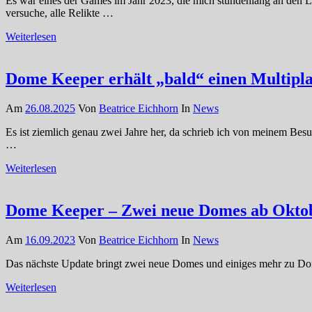
Es war eines der Games im Jahr 2023, die mich stundenlang an den L
versuche, alle Relikte …
Weiterlesen
Dome Keeper erhält „bald“ einen Multipl
Am
26.08.2025
Von
Beatrice Eichhorn
In
News
Es ist ziemlich genau zwei Jahre her, da schrieb ich von meinem Bes
…
Weiterlesen
Dome Keeper – Zwei neue Domes ab Okto
Am
16.09.2023
Von
Beatrice Eichhorn
In
News
Das nächste Update bringt zwei neue Domes und einiges mehr zu D
Weiterlesen