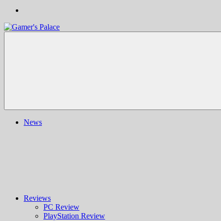
Gamer's
Nachrichten,
Palace
Berichte,
Reviews
&
mehr
rund
ums
Gaming
und
News
darüber
hinaus
|
Ludo
ergo
sum
|
Gaming-
Blog
Reviews
PC Review
PlayStation Review