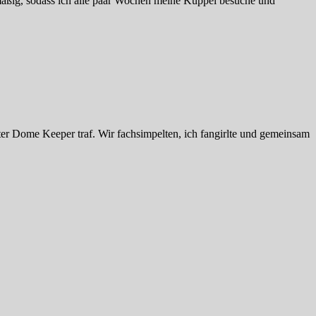
mäßig, sodass ich alle paar Wochen meine Kuppel besuche und
ter Dome Keeper traf. Wir fachsimpelten, ich fangirlte und gemeinsam