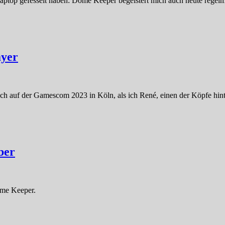
aptop gefesselt haben: Dome Keeper begeistert mich auch heute regel
ayer
uch auf der Gamescom 2023 in Köln, als ich René, einen der Köpfe hin
ber
ome Keeper.