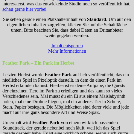
interessierst, was das entwickelnde Studio noch so veröffentlich hat,
schau gerne hier vorbei
.
Sie sehen gerade einen Platzhalterinhalt von
Standard
. Um auf den
eigentlichen Inhalt zuzugreifen, klicken Sie auf die Schaltfläche
unten. Bitte beachten Sie, dass dabei Daten an Drittanbieter
weitergegeben werden.
Inhalt entsperren
Mehr Informationen
Feather Park – Ein Park im Herbst
Letzten Herbst wurde
Feather Park
auf itch veröffentlicht, das ein
niedliches Spiel in Pixeloptik darstellt, in dem du einen Park im
Herbst erkunden kannst. Hierbei ist es deine Aufgabe, die Quests
der einzelnen Tiere im Park zu erledigen und das kann so vieles
Verschiedenes sein. Mal musst du ein Ei aus einem Maislabyrinth
holen, mal eine Drohne fliegen, mal ein anderes Tier in Schere,
Stein, Papier besiegen. Die Möglichkeiten sind derer viele und jede
macht auf ihre ganz besondere Art und Weise Spaß.
Untermalt wird
Feather Park
von einem wirklich passenden
Soundtrack, der gerade nebenbei noch läuft, weil ich das Spiel
gerade gespielt habe. Es ist eine wirklich schöne, wenn auch kurze