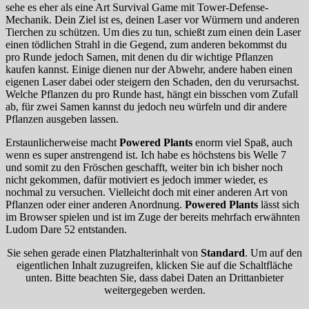
sehe es eher als eine Art Survival Game mit Tower-Defense-
Mechanik. Dein Ziel ist es, deinen Laser vor Würmern und anderen
Tierchen zu schützen. Um dies zu tun, schießt zum einen dein Laser
einen tödlichen Strahl in die Gegend, zum anderen bekommst du
pro Runde jedoch Samen, mit denen du dir wichtige Pflanzen
kaufen kannst. Einige dienen nur der Abwehr, andere haben einen
eigenen Laser dabei oder steigern den Schaden, den du verursachst.
Welche Pflanzen du pro Runde hast, hängt ein bisschen vom Zufall
ab, für zwei Samen kannst du jedoch neu würfeln und dir andere
Pflanzen ausgeben lassen.
Erstaunlicherweise macht
Powered Plants
enorm viel Spaß, auch
wenn es super anstrengend ist. Ich habe es höchstens bis Welle 7
und somit zu den Fröschen geschafft, weiter bin ich bisher noch
nicht gekommen, dafür motiviert es jedoch immer wieder, es
nochmal zu versuchen. Vielleicht doch mit einer anderen Art von
Pflanzen oder einer anderen Anordnung.
Powered Plants
lässt sich
im Browser spielen und ist im Zuge der bereits mehrfach erwähnten
Ludom Dare 52 entstanden.
Sie sehen gerade einen Platzhalterinhalt von
Standard
. Um auf den
eigentlichen Inhalt zuzugreifen, klicken Sie auf die Schaltfläche
unten. Bitte beachten Sie, dass dabei Daten an Drittanbieter
weitergegeben werden.