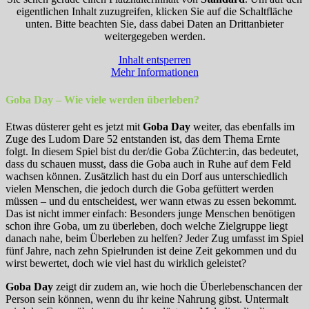
eigentlichen Inhalt zuzugreifen, klicken Sie auf die Schaltfläche
unten. Bitte beachten Sie, dass dabei Daten an Drittanbieter
weitergegeben werden.
Inhalt entsperren
Mehr Informationen
Goba Day – Wie viele werden überleben?
Etwas düsterer geht es jetzt mit
Goba Day
weiter, das ebenfalls im
Zuge des Ludom Dare 52 entstanden ist, das dem Thema Ernte
folgt. In diesem Spiel bist du der/die Goba Züchter:in, das bedeutet,
dass du schauen musst, dass die Goba auch in Ruhe auf dem Feld
wachsen können. Zusätzlich hast du ein Dorf aus unterschiedlich
vielen Menschen, die jedoch durch die Goba gefüttert werden
müssen – und du entscheidest, wer wann etwas zu essen bekommt.
Das ist nicht immer einfach: Besonders junge Menschen benötigen
schon ihre Goba, um zu überleben, doch welche Zielgruppe liegt
danach nahe, beim Überleben zu helfen? Jeder Zug umfasst im Spiel
fünf Jahre, nach zehn Spielrunden ist deine Zeit gekommen und du
wirst bewertet, doch wie viel hast du wirklich geleistet?
Goba Day
zeigt dir zudem an, wie hoch die Überlebenschancen der
Person sein können, wenn du ihr keine Nahrung gibst. Untermalt