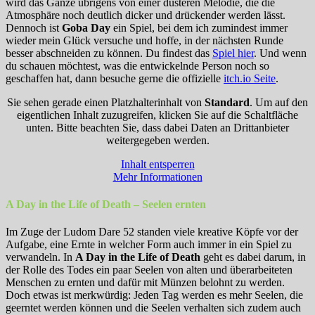
wird das Ganze übrigens von einer düsteren Melodie, die die
Atmosphäre noch deutlich dicker und drückender werden lässt.
Dennoch ist
Goba Day
ein Spiel, bei dem ich zumindest immer
wieder mein Glück versuche und hoffe, in der nächsten Runde
besser abschneiden zu können. Du findest das
Spiel hier
. Und wenn
du schauen möchtest, was die entwickelnde Person noch so
geschaffen hat, dann besuche gerne die offizielle
itch.io Seite
.
Sie sehen gerade einen Platzhalterinhalt von
Standard
. Um auf den
eigentlichen Inhalt zuzugreifen, klicken Sie auf die Schaltfläche
unten. Bitte beachten Sie, dass dabei Daten an Drittanbieter
weitergegeben werden.
Inhalt entsperren
Mehr Informationen
A Day in the Life of Death – Seelen ernten
Im Zuge der Ludom Dare 52 standen viele kreative Köpfe vor der
Aufgabe, eine Ernte in welcher Form auch immer in ein Spiel zu
verwandeln. In
A Day in the Life of Death
geht es dabei darum, in
der Rolle des Todes ein paar Seelen von alten und überarbeiteten
Menschen zu ernten und dafür mit Münzen belohnt zu werden.
Doch etwas ist merkwürdig: Jeden Tag werden es mehr Seelen, die
geerntet werden können und die Seelen verhalten sich zudem auch