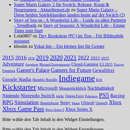
Super Mario Galaxy 2 für Switch: Release, Koop &
Neuerungen - Aktuellreport.de
zu
Super Mario Galaxy –
Diese beiden Spieleklassiker landen heute auf der Switch (2)
Story of Sea on : A Wonderful Life – Guide zu allen Partnern
- Trendlogik
zu
Story of Seasons: A Wonderful Life – Einige
Tipps zum Start
Lola0807 zu
Tiny Bookshop (PC) im Test – Für Bibliophile
geeignet
khosim zu
Yokai Inn – Ein kleines Inn für Geister
2020
2021
2019
2015
2016
2022
2023
2025
2018
Adventure
Cloud-Gaming
E3 2021
Angebote
Blizzard Entertainment
Europa
Gamer's Palace
Gamers for Future
Gewaltfrei
Farming
Indiegame
Google Stadia
Humble Bundle
Itch
Kickstarter
Microsoft
Nachhaltigkeit
Monatsrückblick
PS5
Nintendo Switch
Racing
Nintendo
npckc
Omega Force
Pokemon
RPG
Simulation
Xbox
Sony
Ubisoft
Smartphone
Umwelt
Steam
Xbox Game Pass
Xbox Series X
Xbox Series S
Bitte wähle den Tab Inhalt in den Widget Einstellungen.
Bitte wähle den Tab Inhalt in den Widget Einstellungen.