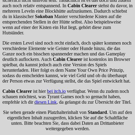
sicherlich nicht sinnvoll sein. Tatsächlich ist es das doch und zudem
auch noch relativ entspannend. In
Cabin Clearer
stehst du davor, in
mehreren Leveln eine Blockhütte aufzuräumen. Dadurch schiebst
du in klassischer
Sokoban
Manier verschiedene Kisten auf die
entsprechenden Stellen in der Hütte selbst. Also beispielsweise
wenn auf einer der Kisten ein Hut liegt, gehört diese zum
Hutständer.
Die ersten Level sind noch recht einfach, doch später kommen noch
verschiedene Elemente wie Geister oder Hunde hinzu, die das
Ganze noch ein bisschen spannender machen und das Gameplay
deutlich auflockern. Auch
Cabin Clearer
ist kostenlos im Browser
spielbar, du kannst jedoch auch eine Version des Spiels
herunterladen. Hier folgt es dem Name Your Own Price Prinzip,
sodass du entscheiden kannst, wie viel Geld und ob du überhaupt
der Person etwas zur Verfügung stellst, die das Spiel entwickelt hat.
Cabin Clearer
ist hier
bei itch.io
verfügbar. Wenn du zudem noch
schauen möchtest, was Tyrant Games noch so gemacht haben,
empfehle ich dir
diesen Link
, da gelangst du zur Übersicht der Titel.
Sie sehen gerade einen Platzhalterinhalt von
Standard
. Um auf den
eigentlichen Inhalt zuzugreifen, klicken Sie auf die Schaltfläche
unten. Bitte beachten Sie, dass dabei Daten an Drittanbieter
weitergegeben werden.