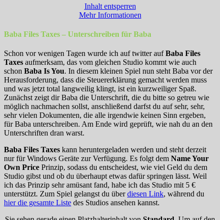
Inhalt entsperren
Mehr Informationen
Baba Files Taxes – Unterschreiben für Baba
Schon vor wenigen Tagen wurde ich auf twitter auf
Baba Files
Taxes
aufmerksam, das vom gleichen Studio kommt wie auch
schon
Baba Is You
. In diesem kleinen Spiel nun steht Baba vor der
Herausforderung, dass die Steuererklärung gemacht werden muss
und was jetzt total langweilig klingt, ist ein kurzweiliger Spaß.
Zunächst zeigt dir Baba die Unterschrift, die du bitte so getreu wie
möglich nachmachen sollst, anschließend darfst du auf sehr, sehr,
sehr vielen Dokumenten, die alle irgendwie keinen Sinn ergeben,
für Baba unterschreiben. Am Ende wird geprüft, wie nah du an den
Unterschriften dran warst.
Baba Files Taxes
kann heruntergeladen werden und steht derzeit
nur für Windows Geräte zur Verfügung. Es folgt dem
Name Your
Own Price
Prinzip, sodass du entscheidest, wie viel Geld du dem
Studio gibst und ob du überhaupt etwas dafür springen lässt. Weil
ich das Prinzip sehr amüsant fand, habe ich das Studio mit 5 €
unterstützt. Zum Spiel gelangst du über
diesen Link
, während du
hier die gesamte Liste
des Studios ansehen kannst.
Sie sehen gerade einen Platzhalterinhalt von
Standard
. Um auf den