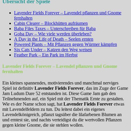
Übersicht der Spiele
Lavender Fields Forever – Lavendel pflanzen und Gnome
fernhalten
Cabin Clearer – Blockhütten aufräumen
Baba Files Taxes – Unterschreiben für Baba
Goba Day – Wie viele werden überleben?
A Day in the Life of Death – Seelen ernten
Powered Plants – Mit Pflanzen gegen Würmer kämpfen
Six Cats Under – Katzen den Weg weisen
Feather Park – Ein Park im Herbst
Lavender Fields Forever – Lavendel pflanzen und Gnome
fernhalten
Ein kleines spannendes, motivierendes und manchmal nerviges
Spiel ist definitiv
Lavender Fields Forever
, das im Zuge der Game
Jam Ludum Dare 52 entstanden ist. Diese Game Jam gab den
Teilnehmenden auf, ein Spiel mit der Thematik Ernte zu gestalten.
Wie es der Name schon sagt, hat
Lavender Fields Forever
etwas
mit Lavendelfeldern zu tun. Du leitest dabei ein eigenes
Lavendelkönigreich, pflanzt tagsüber die lilafarbenen Blumen an
und erntest sie, und nachts verteidigst du die wertvollen Pflanzen
gegen kleine Gnome, die sie stehlen wollen.