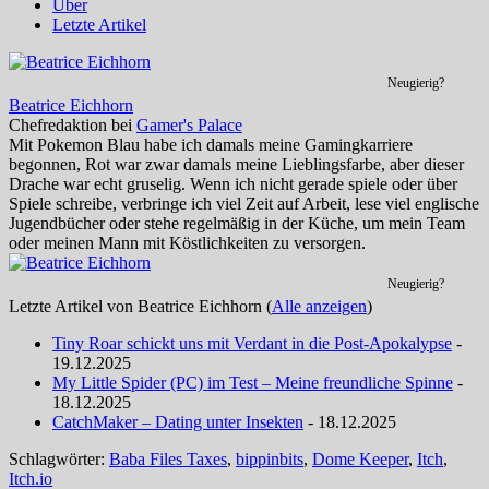
Über
Letzte Artikel
Neugierig?
Beatrice Eichhorn
Chefredaktion
bei
Gamer's Palace
Mit Pokemon Blau habe ich damals meine Gamingkarriere
begonnen, Rot war zwar damals meine Lieblingsfarbe, aber dieser
Drache war echt gruselig. Wenn ich nicht gerade spiele oder über
Spiele schreibe, verbringe ich viel Zeit auf Arbeit, lese viel englische
Jugendbücher oder stehe regelmäßig in der Küche, um mein Team
oder meinen Mann mit Köstlichkeiten zu versorgen.
Neugierig?
Letzte Artikel von Beatrice Eichhorn
(
Alle anzeigen
)
Tiny Roar schickt uns mit Verdant in die Post-Apokalypse
-
19.12.2025
My Little Spider (PC) im Test – Meine freundliche Spinne
-
18.12.2025
CatchMaker – Dating unter Insekten
- 18.12.2025
Schlagwörter:
Baba Files Taxes
,
bippinbits
,
Dome Keeper
,
Itch
,
Itch.io