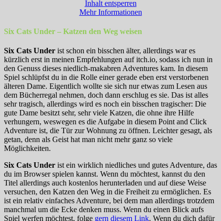
Inhalt entsperren
Mehr Informationen
Six Cats Under – Katzen den Weg weisen
Six Cats Under
ist schon ein bisschen älter, allerdings war es
kürzlich erst in meinen Empfehlungen auf itch.io, sodass ich nun in
den Genuss dieses niedlich-makabren Adventures kam. In diesem
Spiel schlüpfst du in die Rolle einer gerade eben erst verstorbenen
älteren Dame. Eigentlich wollte sie sich nur etwas zum Lesen aus
dem Bücherregal nehmen, doch dann erschlug es sie. Das ist alles
sehr tragisch, allerdings wird es noch ein bisschen tragischer: Die
gute Dame besitzt sehr, sehr viele Katzen, die ohne ihre Hilfe
verhungern, weswegen es die Aufgabe in diesem Point and Click
Adventure ist, die Tür zur Wohnung zu öffnen. Leichter gesagt, als
getan, denn als Geist hat man nicht mehr ganz so viele
Möglichkeiten.
Six Cats Under
ist ein wirklich niedliches und gutes Adventure, das
du im Browser spielen kannst. Wenn du möchtest, kannst du den
Titel allerdings auch kostenlos herunterladen und auf diese Weise
versuchen, den Katzen den Weg in die Freiheit zu ermöglichen. Es
ist ein relativ einfaches Adventure, bei dem man allerdings trotzdem
manchmal um die Ecke denken muss. Wenn du einen Blick aufs
Spiel werfen möchtest, folge
gern diesem Link
. Wenn du dich dafür