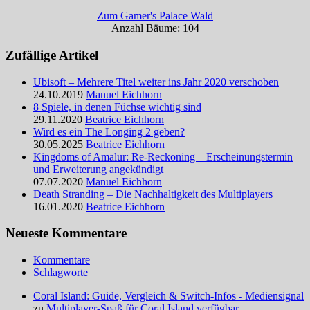
Zum Gamer's Palace Wald
Anzahl Bäume: 104
Zufällige Artikel
Ubisoft – Mehrere Titel weiter ins Jahr 2020 verschoben
24.10.2019
Manuel Eichhorn
8 Spiele, in denen Füchse wichtig sind
29.11.2020
Beatrice Eichhorn
Wird es ein The Longing 2 geben?
30.05.2025
Beatrice Eichhorn
Kingdoms of Amalur: Re-Reckoning – Erscheinungstermin
und Erweiterung angekündigt
07.07.2020
Manuel Eichhorn
Death Stranding – Die Nachhaltigkeit des Multiplayers
16.01.2020
Beatrice Eichhorn
Neueste Kommentare
Kommentare
Schlagworte
Coral Island: Guide, Vergleich & Switch-Infos - Mediensignal
zu
Multiplayer-Spaß für Coral Island verfügbar