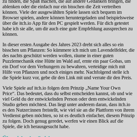
zu finden, die Spaß machen, die auf andere Gedanken bringen, die
ablenken oder die einfach nur ein bisschen die Zeit vertreiben
können. Viele der ausgewählten Spiele lassen sich bequem im
Browser spielen, andere können heruntergeladen und beispielsweise
über die itch.io App für den PC gespielt werden. Für dich getestet
habe ich sie alle, um dir auch eine gute Empfehlung aussprechen zu
können.
In dieser ersten Ausgabe des Jahres 2023 dreht sich alles so ein
bisschen um Pflanzen: So kümmere ich mich um Lavendelfelder, die
des nachts geschützt werden wollen, räume in einer guten
Puzzlemechanik eine Hütte im Wald auf, ernte ein paar Gobas, um
ein Dorf vor dem Verhungern zu bewahren, verteidige mich mit
Hilfe von Pflanzen und noch einiges mehr. Nachfolgend stelle ich
die Spiele kurz vor, gebe dir den Link mit und verrate dir den Preis.
Viele Spiele auf itch.io folgen dem Prinzip „Name Your Own
Price“. Das bedeutet, dass du selbst entscheiden kannst, ob und wie
viel Geld du der entwickelnden Person oder dem entwickelnden
Studio geben möchtest. Das liegt unter anderem daran, dass itch.io
es den Nutzer:innen freistellt, wie viel sie an die Plattform von ihrem
Verdienst geben möchten, so ist es deutlich einfacher, diesem Prinzip
zu folgen. Doch genug geredet, werfen wir einen Blick auf die
Spiele, die ich herausgesucht habe.