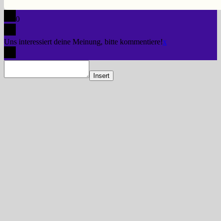
0
Uns interessiert deine Meinung, bitte kommentiere!
x
Insert