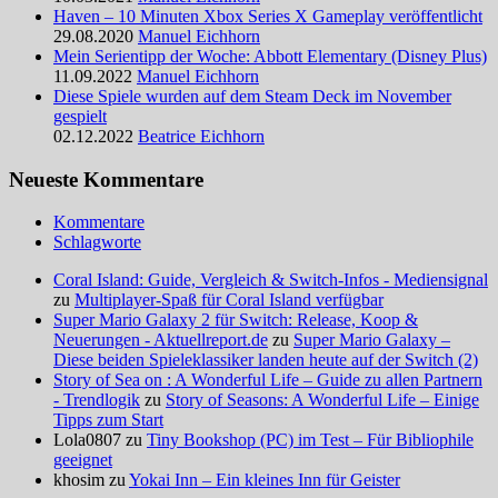
Haven – 10 Minuten Xbox Series X Gameplay veröffentlicht
29.08.2020
Manuel Eichhorn
Mein Serientipp der Woche: Abbott Elementary (Disney Plus)
11.09.2022
Manuel Eichhorn
Diese Spiele wurden auf dem Steam Deck im November
gespielt
02.12.2022
Beatrice Eichhorn
Neueste Kommentare
Kommentare
Schlagworte
Coral Island: Guide, Vergleich & Switch-Infos - Mediensignal
zu
Multiplayer-Spaß für Coral Island verfügbar
Super Mario Galaxy 2 für Switch: Release, Koop &
Neuerungen - Aktuellreport.de
zu
Super Mario Galaxy –
Diese beiden Spieleklassiker landen heute auf der Switch (2)
Story of Sea on : A Wonderful Life – Guide zu allen Partnern
- Trendlogik
zu
Story of Seasons: A Wonderful Life – Einige
Tipps zum Start
Lola0807 zu
Tiny Bookshop (PC) im Test – Für Bibliophile
geeignet
khosim zu
Yokai Inn – Ein kleines Inn für Geister