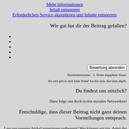
Mehr Informationen
Inhalt entsperren
Erforderlichen Service akzeptieren und Inhalte entsperren
Wie gut hat dir der Beitrag gefallen?
Bewertung absenden
Durchschnittssterne:
/ 5. Bisher abgegebene Sterne:
Bis jetzt gibt es noch keine Sterne! Sei dier erste, dier einen abgibt.
Du findest uns nützlich?
Dann folge uns doch in den sozialen Netzwerken!
Entschuldige, dass dieser Beitrag nicht ganz deinen
Vorstellungen entsprach.
Lass uns unseren Artikel gemeinsam verbessern! Was können wir tun, damit der