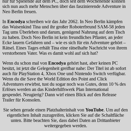
nur für Spielende auf dem PC, doch seit dem Wochenende können
sich nun auch mehr Menschen über das faszinierende Adventure in
Neo Berlin freuen.
In
Encodya
schreiben wir das Jahr 2062. In Neo Berlin kämpfen
das Waisenkind Tina und ihr großer Roboterfreund SAM-58 jeden
Tag ums Überleben und darum, genügend Nahrung auf dem Tisch
zu haben. Doch Neo Berlin ist kein freundliches Pflaster, an jeder
Ecke lauern Gefahren und – wie es sich für ein Adventure gehört –
Rätsel. Eines Tages erhält Tina eine rätselhafte Nachricht von ihrem
verstorbenen Vater. Was es damit wohl auf sich hat?
Wenn du schon mal von
Encodya
gehört hast, aber keinen PC
besitzt, ist jetzt die Gelegenheit greifbar nahe: Der Titel ist ab sofort
auch für PlayStation 4, Xbox One und Nintendo Switch verfügbar.
Wenn du die Save the World Edition des Point and Click
Adventures erwirbst, tust du sogar noch was Gutes, denn 10 % des
Erlöses werden an das Kinderhilfswerk Plan International
gespendet. Neugierig? Dann wirf einen Blick auf den Release
Trailer für Konsolen.
Sie sehen gerade einen Platzhalterinhalt von
YouTube
. Um auf den
eigentlichen Inhalt zuzugreifen, klicken Sie auf die Schaltfläche
unten. Bitte beachten Sie, dass dabei Daten an Drittanbieter
weitergegeben werden.