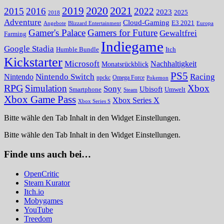
2020
2021
2019
2015
2016
2022
2023
2025
2018
Adventure
Cloud-Gaming
E3 2021
Angebote
Blizzard Entertainment
Europa
Gamer's Palace
Gamers for Future
Gewaltfrei
Farming
Indiegame
Google Stadia
Humble Bundle
Itch
Kickstarter
Microsoft
Nachhaltigkeit
Monatsrückblick
PS5
Nintendo Switch
Racing
Nintendo
npckc
Omega Force
Pokemon
RPG
Simulation
Xbox
Sony
Ubisoft
Smartphone
Umwelt
Steam
Xbox Game Pass
Xbox Series X
Xbox Series S
Bitte wähle den Tab Inhalt in den Widget Einstellungen.
Bitte wähle den Tab Inhalt in den Widget Einstellungen.
Finde uns auch bei…
OpenCritic
Steam Kurator
Itch.io
Mobygames
YouTube
Treedom