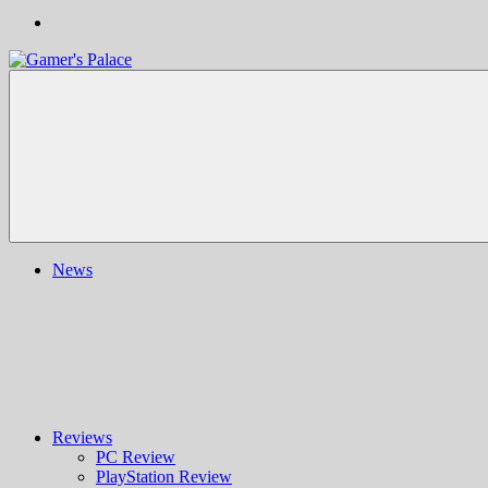
Gamer's
Nachrichten,
Palace
Berichte,
Reviews
&
mehr
rund
ums
Gaming
und
News
darüber
hinaus
|
Ludo
ergo
sum
|
Gaming-
Blog
Reviews
PC Review
PlayStation Review