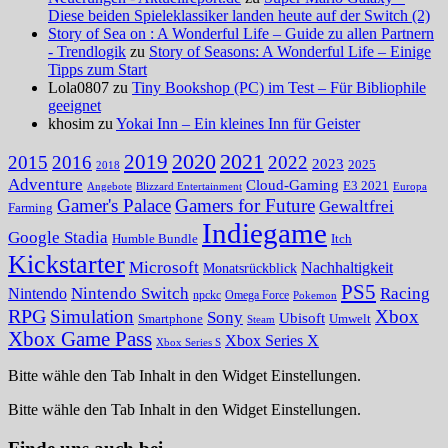
Diese beiden Spieleklassiker landen heute auf der Switch (2)
Story of Sea on : A Wonderful Life – Guide zu allen Partnern
- Trendlogik
zu
Story of Seasons: A Wonderful Life – Einige
Tipps zum Start
Lola0807 zu
Tiny Bookshop (PC) im Test – Für Bibliophile
geeignet
khosim zu
Yokai Inn – Ein kleines Inn für Geister
2020
2021
2019
2015
2016
2022
2023
2025
2018
Adventure
Cloud-Gaming
E3 2021
Angebote
Blizzard Entertainment
Europa
Gamer's Palace
Gamers for Future
Gewaltfrei
Farming
Indiegame
Google Stadia
Humble Bundle
Itch
Kickstarter
Microsoft
Nachhaltigkeit
Monatsrückblick
PS5
Nintendo Switch
Racing
Nintendo
npckc
Omega Force
Pokemon
RPG
Simulation
Xbox
Sony
Ubisoft
Smartphone
Umwelt
Steam
Xbox Game Pass
Xbox Series X
Xbox Series S
Bitte wähle den Tab Inhalt in den Widget Einstellungen.
Bitte wähle den Tab Inhalt in den Widget Einstellungen.