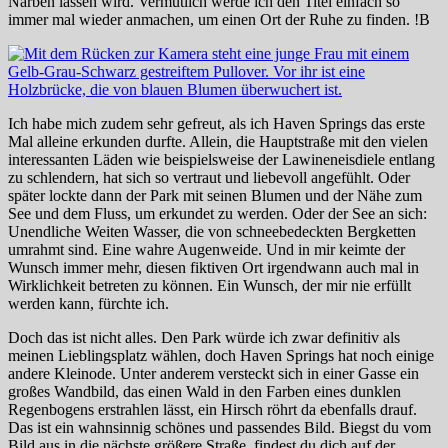
Narben lassen wird. Vermutlich werde ich den Titel einfach so
immer mal wieder anmachen, um einen Ort der Ruhe zu finden. !B
Ich habe mich zudem sehr gefreut, als ich Haven Springs das erste
Mal alleine erkunden durfte. Allein, die Hauptstraße mit den vielen
interessanten Läden wie beispielsweise der Lawineneisdiele entlang
zu schlendern, hat sich so vertraut und liebevoll angefühlt. Oder
später lockte dann der Park mit seinen Blumen und der Nähe zum
See und dem Fluss, um erkundet zu werden. Oder der See an sich:
Unendliche Weiten Wasser, die von schneebedeckten Bergketten
umrahmt sind. Eine wahre Augenweide. Und in mir keimte der
Wunsch immer mehr, diesen fiktiven Ort irgendwann auch mal in
Wirklichkeit betreten zu können. Ein Wunsch, der mir nie erfüllt
werden kann, fürchte ich.
Doch das ist nicht alles. Den Park würde ich zwar definitiv als
meinen Lieblingsplatz wählen, doch Haven Springs hat noch einige
andere Kleinode. Unter anderem versteckt sich in einer Gasse ein
großes Wandbild, das einen Wald in den Farben eines dunklen
Regenbogens erstrahlen lässt, ein Hirsch röhrt da ebenfalls drauf.
Das ist ein wahnsinnig schönes und passendes Bild. Biegst du vom
Bild aus in die nächste größere Straße, findest du dich auf der