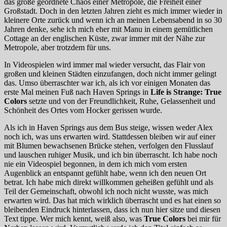
das große geordnete Chaos einer Metropole, die Freiheit einer
Großstadt. Doch in den letzten Jahren zieht es mich immer wieder in
kleinere Orte zurück und wenn ich an meinen Lebensabend in so 30
Jahren denke, sehe ich mich eher mit Manu in einem gemütlichen
Cottage an der englischen Küste, zwar immer mit der Nähe zur
Metropole, aber trotzdem für uns.
In Videospielen wird immer mal wieder versucht, das Flair von
großen und kleinen Städten einzufangen, doch nicht immer gelingt
das. Umso überraschter war ich, als ich vor einigen Monaten das
erste Mal meinen Fuß nach Haven Springs in
Life is Strange: True
Colors
setzte und von der Freundlichkeit, Ruhe, Gelassenheit und
Schönheit des Ortes vom Hocker gerissen wurde.
Als ich in Haven Springs aus dem Bus steige, wissen weder Alex
noch ich, was uns erwarten wird. Stattdessen bleiben wir auf einer
mit Blumen bewachsenen Brücke stehen, verfolgen den Flusslauf
und lauschen ruhiger Musik, und ich bin überrascht. Ich habe noch
nie ein Videospiel begonnen, in dem ich mich vom ersten
Augenblick an entspannt gefühlt habe, wenn ich den neuen Ort
betrat. Ich habe mich direkt willkommen geheißen gefühlt und als
Teil der Gemeinschaft, obwohl ich noch nicht wusste, was mich
erwarten wird. Das hat mich wirklich überrascht und es hat einen so
bleibenden Eindruck hinterlassen, dass ich nun hier sitze und diesen
Text tippe. Wer mich kennt, weiß also, was
True Colors
bei mir für