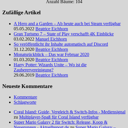
Anzahl Bäume: 104
Zufällige Artikel
A Hero and a Garden – Ab heute auch bei Steam verfügbar
05.05.2022
Beatrice Eichhorn
Gran Turismo 7 – State of Play verschafft 4K Einblicke
03.02.2022
Manuel Eichhorn
So veröffentlicht ihr Inhalte automatisch auf Discord
31.12.2020
Beatrice Eichhorn
Monatsrückblick – Das war Februar 2020
01.03.2020
Beatrice Eichhorn
Harry Potter: Wizards Unite – Wo ist die
Zauberervereinigung?
29.06.2019
Beatrice Eichhorn
Neueste Kommentare
Kommentare
Schlagworte
Coral Island: Guide, Vergleich & Switch-Infos - Mediensignal
zu
Multiplayer-Spaß für Coral Island verfügbar
Super Mario Galaxy 2 für Switch: Release, Koop &
Neuerungen - Aktuellreport.de
zu
Super Mario Galaxy –