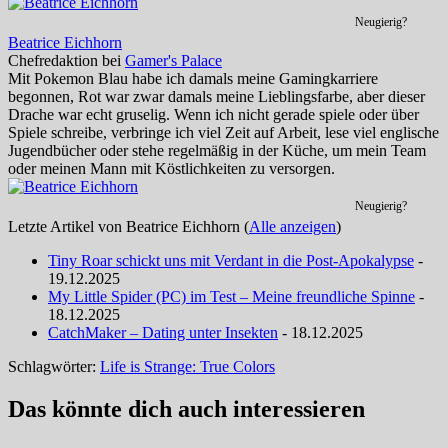
Neugierig?
Beatrice Eichhorn
Chefredaktion
bei
Gamer's Palace
Mit Pokemon Blau habe ich damals meine Gamingkarriere
begonnen, Rot war zwar damals meine Lieblingsfarbe, aber dieser
Drache war echt gruselig. Wenn ich nicht gerade spiele oder über
Spiele schreibe, verbringe ich viel Zeit auf Arbeit, lese viel englische
Jugendbücher oder stehe regelmäßig in der Küche, um mein Team
oder meinen Mann mit Köstlichkeiten zu versorgen.
Neugierig?
Letzte Artikel von Beatrice Eichhorn
(
Alle anzeigen
)
Tiny Roar schickt uns mit Verdant in die Post-Apokalypse
-
19.12.2025
My Little Spider (PC) im Test – Meine freundliche Spinne
-
18.12.2025
CatchMaker – Dating unter Insekten
- 18.12.2025
Schlagwörter:
Life is Strange: True Colors
Das könnte dich auch interessieren