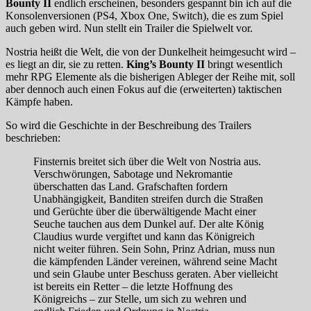
Bounty II
endlich erscheinen, besonders gespannt bin ich auf die
Konsolenversionen (PS4, Xbox One, Switch), die es zum Spiel
auch geben wird. Nun stellt ein Trailer die Spielwelt vor.
Nostria heißt die Welt, die von der Dunkelheit heimgesucht wird –
es liegt an dir, sie zu retten.
King’s Bounty II
bringt wesentlich
mehr RPG Elemente als die bisherigen Ableger der Reihe mit, soll
aber dennoch auch einen Fokus auf die (erweiterten) taktischen
Kämpfe haben.
So wird die Geschichte in der Beschreibung des Trailers
beschrieben:
Finsternis breitet sich über die Welt von Nostria aus.
Verschwörungen, Sabotage und Nekromantie
überschatten das Land. Grafschaften fordern
Unabhängigkeit, Banditen streifen durch die Straßen
und Gerüchte über die überwältigende Macht einer
Seuche tauchen aus dem Dunkel auf. Der alte König
Claudius wurde vergiftet und kann das Königreich
nicht weiter führen. Sein Sohn, Prinz Adrian, muss nun
die kämpfenden Länder vereinen, während seine Macht
und sein Glaube unter Beschuss geraten. Aber vielleicht
ist bereits ein Retter – die letzte Hoffnung des
Königreichs – zur Stelle, um sich zu wehren und