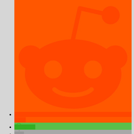
teilen
teilen