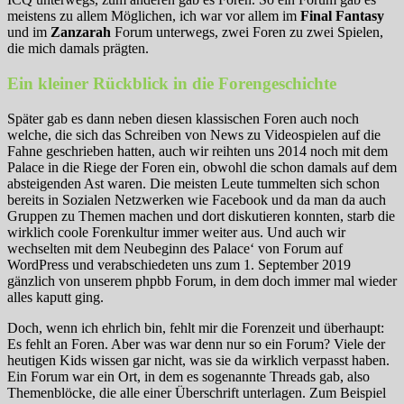
meistens zu allem Möglichen, ich war vor allem im
Final Fantasy
und im
Zanzarah
Forum unterwegs, zwei Foren zu zwei Spielen,
die mich damals prägten.
Ein kleiner Rückblick in die Forengeschichte
Später gab es dann neben diesen klassischen Foren auch noch
welche, die sich das Schreiben von News zu Videospielen auf die
Fahne geschrieben hatten, auch wir reihten uns 2014 noch mit dem
Palace in die Riege der Foren ein, obwohl die schon damals auf dem
absteigenden Ast waren. Die meisten Leute tummelten sich schon
bereits in Sozialen Netzwerken wie Facebook und da man da auch
Gruppen zu Themen machen und dort diskutieren konnten, starb die
wirklich coole Forenkultur immer weiter aus. Und auch wir
wechselten mit dem Neubeginn des Palace‘ von Forum auf
WordPress und verabschiedeten uns zum 1. September 2019
gänzlich von unserem phpbb Forum, in dem doch immer mal wieder
alles kaputt ging.
Doch, wenn ich ehrlich bin, fehlt mir die Forenzeit und überhaupt:
Es fehlt an Foren. Aber was war denn nur so ein Forum? Viele der
heutigen Kids wissen gar nicht, was sie da wirklich verpasst haben.
Ein Forum war ein Ort, in dem es sogenannte Threads gab, also
Themenblöcke, die alle einer Überschrift unterlagen. Zum Beispiel