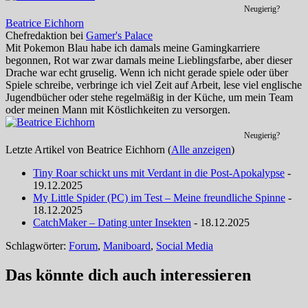
Neugierig?
Beatrice Eichhorn
Chefredaktion
bei
Gamer's Palace
Mit Pokemon Blau habe ich damals meine Gamingkarriere
begonnen, Rot war zwar damals meine Lieblingsfarbe, aber dieser
Drache war echt gruselig. Wenn ich nicht gerade spiele oder über
Spiele schreibe, verbringe ich viel Zeit auf Arbeit, lese viel englische
Jugendbücher oder stehe regelmäßig in der Küche, um mein Team
oder meinen Mann mit Köstlichkeiten zu versorgen.
Neugierig?
Letzte Artikel von Beatrice Eichhorn
(
Alle anzeigen
)
Tiny Roar schickt uns mit Verdant in die Post-Apokalypse
-
19.12.2025
My Little Spider (PC) im Test – Meine freundliche Spinne
-
18.12.2025
CatchMaker – Dating unter Insekten
- 18.12.2025
Schlagwörter:
Forum
,
Maniboard
,
Social Media
Das könnte dich auch interessieren