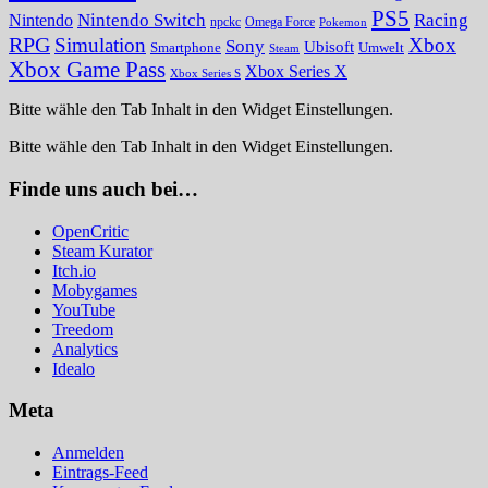
PS5
Nintendo Switch
Racing
Nintendo
npckc
Omega Force
Pokemon
RPG
Simulation
Xbox
Sony
Ubisoft
Smartphone
Umwelt
Steam
Xbox Game Pass
Xbox Series X
Xbox Series S
Bitte wähle den Tab Inhalt in den Widget Einstellungen.
Bitte wähle den Tab Inhalt in den Widget Einstellungen.
Finde uns auch bei…
OpenCritic
Steam Kurator
Itch.io
Mobygames
YouTube
Treedom
Analytics
Idealo
Meta
Anmelden
Eintrags-Feed