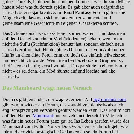
gab es Threads, in denen du schreiben konntest, was du zum Mittag
hattest oder was du derzeit spielst. Es gab aber auch tiefgründige
Threads oder sogar kreative. Im
Final Fantasy
Forum gab es die
Möglichkeit, dass man sich mit anderen zusammentat und
gemeinsam eine Geschichte mit eigenen Charakteren schrieb.
Das Schöne daran war, dass Foren sortiert waren – und dass man
auf den Deckel von einem Mod (Moderator) bekam, wenn man
nicht die SuFu (Suchfunktion) benutzt hat, sondern einfach neue
Threads eröffnet hat. Heute gibt es Discord, das vom Aufbau her
häufig an ehemalige Foren erinnert, doch das einfach teilweise so
unübersichtlich wurde. Wenn man bei Facebook in Gruppen ist,
sind Themen häufig verschwunden. Das passierte in einem Forum
nicht – es sei denn, ein Mod räumte auf und löschte mal alte
Threads.
Das Maniboard wagt neuen Versuch
Doch es gibt jemanden, der wagt es erneut. Auf
rpg-o-mania.com
gibt es nun wieder ein Forum, das sowohl von deutsch- als auch
englischsprachigen Personen genutzt werden kann. Das Forum hört
auf den Namen
Maniboard
und verzeichnet derzeit 15 Mitglieder,
was für ein neues Forum ganz gut ist. Ins Leben gerufen wurde das
Maniboard vom twitter-Nutzer DocOwer, dem es ähnlich geht wie
mir und der viele nostalgische Gedanken an so ein Forum hat.