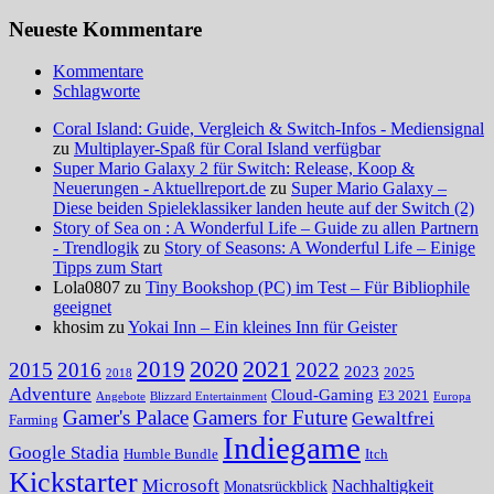
Neueste Kommentare
Kommentare
Schlagworte
Coral Island: Guide, Vergleich & Switch-Infos - Mediensignal
zu
Multiplayer-Spaß für Coral Island verfügbar
Super Mario Galaxy 2 für Switch: Release, Koop &
Neuerungen - Aktuellreport.de
zu
Super Mario Galaxy –
Diese beiden Spieleklassiker landen heute auf der Switch (2)
Story of Sea on : A Wonderful Life – Guide zu allen Partnern
- Trendlogik
zu
Story of Seasons: A Wonderful Life – Einige
Tipps zum Start
Lola0807 zu
Tiny Bookshop (PC) im Test – Für Bibliophile
geeignet
khosim zu
Yokai Inn – Ein kleines Inn für Geister
2020
2021
2019
2015
2016
2022
2023
2025
2018
Adventure
Cloud-Gaming
E3 2021
Angebote
Blizzard Entertainment
Europa
Gamer's Palace
Gamers for Future
Gewaltfrei
Farming
Indiegame
Google Stadia
Humble Bundle
Itch
Kickstarter
Microsoft
Nachhaltigkeit
Monatsrückblick