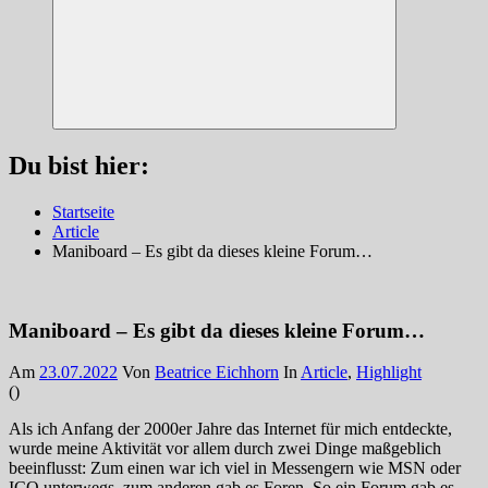
Suchen
Du bist hier:
Startseite
Article
Maniboard – Es gibt da dieses kleine Forum…
Maniboard – Es gibt da dieses kleine Forum…
Am
23.07.2022
Von
Beatrice Eichhorn
In
Article
,
Highlight
(
)
Als ich Anfang der 2000er Jahre das Internet für mich entdeckte,
wurde meine Aktivität vor allem durch zwei Dinge maßgeblich
beeinflusst: Zum einen war ich viel in Messengern wie MSN oder
ICQ unterwegs, zum anderen gab es Foren. So ein Forum gab es