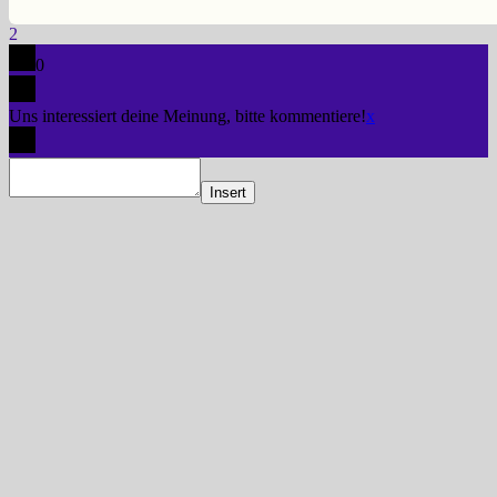
2
0
Uns interessiert deine Meinung, bitte kommentiere!
x
Insert