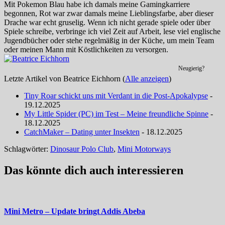
Mit Pokemon Blau habe ich damals meine Gamingkarriere
begonnen, Rot war zwar damals meine Lieblingsfarbe, aber dieser
Drache war echt gruselig. Wenn ich nicht gerade spiele oder über
Spiele schreibe, verbringe ich viel Zeit auf Arbeit, lese viel englische
Jugendbücher oder stehe regelmäßig in der Küche, um mein Team
oder meinen Mann mit Köstlichkeiten zu versorgen.
Neugierig?
Letzte Artikel von Beatrice Eichhorn
(
Alle anzeigen
)
Tiny Roar schickt uns mit Verdant in die Post-Apokalypse
-
19.12.2025
My Little Spider (PC) im Test – Meine freundliche Spinne
-
18.12.2025
CatchMaker – Dating unter Insekten
- 18.12.2025
Schlagwörter:
Dinosaur Polo Club
,
Mini Motorways
Das könnte dich auch interessieren
Mini Metro – Update bringt Addis Abeba