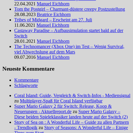
22.04.2021
Manuel Eichhorn
Tom the Postgirl – Charmant-düstere creepy Postzustellung
28.08.2023
Beatrice Eichhorn
Tribes of Midgard – Erscheint am 27. Juli
11.06.2021
Manuel Eichhorn
Castaway Paradise – Aufbausimulation startet bald auf der
Switch
28.01.2021
Manuel Eichhorn
The Technomancer (Xbox One) im Test – Wenig Survival,
viel Abwechslung auf dem Mars
09.07.2016
Manuel Eichhorn
Neueste Kommentare
Kommentare
Schlagworte
Coral Island: Guide, Vergleich & Switch-Infos - Mediensignal
zu
Multiplayer-Spaß für Coral Island verfügbar
Super Mario Galaxy 2 für Switch: Release, Koop &
Neuerungen - Aktuellreport.de
zu
Super Mario Galaxy –
Diese beiden Spieleklassiker landen heute auf der Switch (2)
Story of Sea on : A Wonderful Life – Guide zu allen Partnern
- Trendlogik
zu
Story of Seasons: A Wonderful Life – Einige
Tipps zum Start