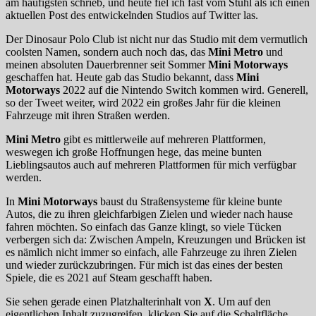
am häufigsten schrieb, und heute fiel ich fast vom Stuhl als ich einen
aktuellen Post des entwickelnden Studios auf Twitter las.
Der Dinosaur Polo Club ist nicht nur das Studio mit dem vermutlich
coolsten Namen, sondern auch noch das, das
Mini Metro
und
meinen absoluten Dauerbrenner seit Sommer
Mini Motorways
geschaffen hat. Heute gab das Studio bekannt, dass
Mini
Motorways
2022 auf die Nintendo Switch kommen wird. Generell,
so der Tweet weiter, wird 2022 ein großes Jahr für die kleinen
Fahrzeuge mit ihren Straßen werden.
Mini Metro
gibt es mittlerweile auf mehreren Plattformen,
weswegen ich große Hoffnungen hege, das meine bunten
Lieblingsautos auch auf mehreren Plattformen für mich verfügbar
werden.
In
Mini Motorways
baust du Straßensysteme für kleine bunte
Autos, die zu ihren gleichfarbigen Zielen und wieder nach hause
fahren möchten. So einfach das Ganze klingt, so viele Tücken
verbergen sich da: Zwischen Ampeln, Kreuzungen und Brücken ist
es nämlich nicht immer so einfach, alle Fahrzeuge zu ihren Zielen
und wieder zurückzubringen. Für mich ist das eines der besten
Spiele, die es 2021 auf Steam geschafft haben.
Sie sehen gerade einen Platzhalterinhalt von
X
. Um auf den
eigentlichen Inhalt zuzugreifen, klicken Sie auf die Schaltfläche