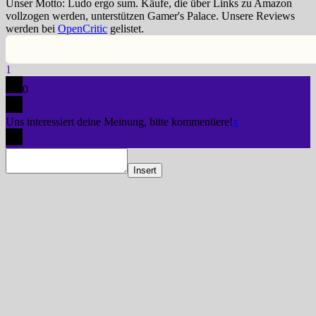
Unser Motto: Ludo ergo sum. Käufe, die über Links zu Amazon
vollzogen werden, unterstützen Gamer's Palace. Unsere Reviews
werden bei
OpenCritic
gelistet.
1
0
Uns interessiert deine Meinung, bitte kommentiere!
x
Insert