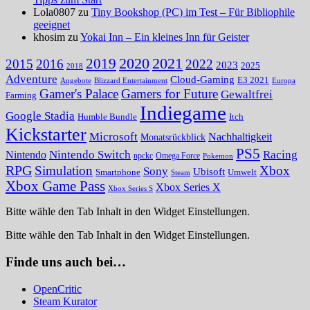
Lola0807 zu
Tiny Bookshop (PC) im Test – Für Bibliophile
geeignet
khosim zu
Yokai Inn – Ein kleines Inn für Geister
2020
2021
2019
2015
2016
2022
2023
2025
2018
Adventure
Cloud-Gaming
E3 2021
Angebote
Blizzard Entertainment
Europa
Gamer's Palace
Gamers for Future
Gewaltfrei
Farming
Indiegame
Google Stadia
Humble Bundle
Itch
Kickstarter
Microsoft
Nachhaltigkeit
Monatsrückblick
PS5
Nintendo Switch
Racing
Nintendo
npckc
Omega Force
Pokemon
RPG
Simulation
Xbox
Sony
Ubisoft
Smartphone
Umwelt
Steam
Xbox Game Pass
Xbox Series X
Xbox Series S
Bitte wähle den Tab Inhalt in den Widget Einstellungen.
Bitte wähle den Tab Inhalt in den Widget Einstellungen.
Finde uns auch bei…
OpenCritic
Steam Kurator