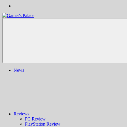
Gamer's
Nachrichten,
Palace
Berichte,
Reviews
&
mehr
rund
ums
Gaming
und
News
darüber
hinaus
|
Ludo
ergo
sum
|
Gaming-
Blog
Reviews
PC Review
PlayStation Review