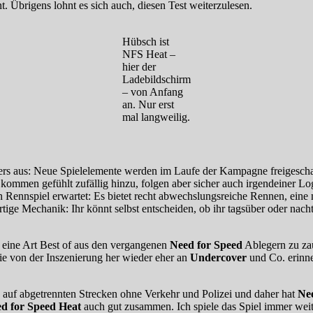
t. Übrigens lohnt es sich auch, diesen Test weiterzulesen.
Hübsch ist
NFS Heat –
hier der
Ladebildschirm
– von Anfang
an. Nur erst
mal langweilig.
nders aus: Neue Spielelemente werden im Laufe der Kampagne freigescha
mmen gefühlt zufällig hinzu, folgen aber sicher auch irgendeiner Log
n Rennspiel erwartet: Es bietet recht abwechslungsreiche Rennen, eine
artige Mechanik: Ihr könnt selbst entscheiden, ob ihr tagsüber oder na
eine Art Best of aus den vergangenen
Need for Speed
Ablegern zu za
 die von der Inszenierung her wieder eher an
Undercover
und Co. erinn
 auf abgetrennten Strecken ohne Verkehr und Polizei und daher hat
Ne
d for Speed Heat
auch gut zusammen. Ich spiele das Spiel immer wei