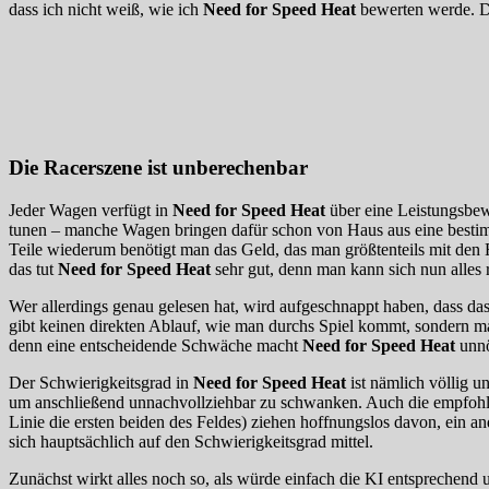
dass ich nicht weiß, wie ich
Need for Speed Heat
bewerten werde. Da
Die Racerszene ist unberechenbar
Jeder Wagen verfügt in
Need for Speed Heat
über eine Leistungsbew
tunen – manche Wagen bringen dafür schon von Haus aus eine bestimmte
Teile wiederum benötigt man das Geld, das man größtenteils mit d
das tut
Need for Speed Heat
sehr gut, denn man kann sich nun alles 
Wer allerdings genau gelesen hat, wird aufgeschnappt haben, dass das
gibt keinen direkten Ablauf, wie man durchs Spiel kommt, sondern 
denn eine entscheidende Schwäche macht
Need for Speed Heat
unnö
Der Schwierigkeitsgrad in
Need for Speed Heat
ist nämlich völlig 
um anschließend unnachvollziehbar zu schwanken. Auch die empfohlen
Linie die ersten beiden des Feldes) ziehen hoffnungslos davon, ein
sich hauptsächlich auf den Schwierigkeitsgrad mittel.
Zunächst wirkt alles noch so, als würde einfach die KI entsprechend