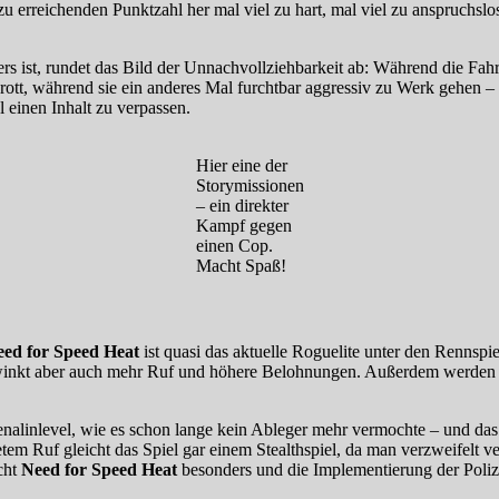
 erreichenden Punktzahl her mal viel zu hart, mal viel zu anspruchslo
s ist, rundet das Bild der Unnachvollziehbarkeit ab: Während die Fahr
rott, während sie ein anderes Mal furchtbar aggressiv zu Werk gehen 
 einen Inhalt zu verpassen.
Hier eine der
Storymissionen
– ein direkter
Kampf gegen
einen Cop.
Macht Spaß!
eed for Speed Heat
ist quasi das aktuelle Roguelite unter den Rennspi
 winkt aber auch mehr Ruf und höhere Belohnungen. Außerdem werden b
nalinlevel, wie es schon lange kein Ableger mehr vermochte – und das is
em Ruf gleicht das Spiel gar einem Stealthspiel, da man verzweifelt 
acht
Need for Speed Heat
besonders und die Implementierung der Poliz