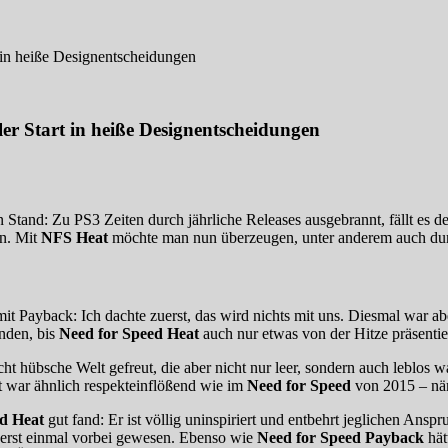
 in heiße Designentscheidungen
er Start in heiße Designentscheidungen
 Stand: Zu PS3 Zeiten durch jährliche Releases ausgebrannt, fällt es d
rn. Mit
NFS Heat
möchte man nun überzeugen, unter anderem auch durc
it Payback: Ich dachte zuerst, das wird nichts mit uns. Diesmal war a
unden, bis
Need for Speed Heat
auch nur etwas von der Hitze präsentier
echt hübsche Welt gefreut, die aber nicht nur leer, sondern auch leblos
t war ähnlich respekteinflößend wie im
Need for Speed
von 2015 – näm
d Heat
gut fand: Er ist völlig uninspiriert und entbehrt jeglichen Ansp
n erst einmal vorbei gewesen. Ebenso wie
Need for Speed Payback
hät