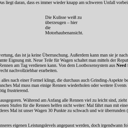
s liegt daran, dass es immer wieder knapp am schweren Unfall vorbe
Die Kulisse weiß zu
überzeugen – hier
die
Motorhaubenansicht.
ertung, das ist ja keine Überraschung. Außerdem kann man sie je nach
 Eignung mit. Neue Teile für Wagen schaltet man mittels der Reputatio
en Rennen am Tag verdienen kann. Von dem Lootboxensystem aus
Need 
recht nachvollziehbar erarbeiten.
 alles nach einer Formel klingt, die durchaus auch Grinding-Aspekte bei
manches Mal muss man einige Rennen wiederholen oder weitere Events 
tig frustrierend.
unausgegoren. Während am Anfang alle Rennen viel zu leicht sind, zieht
en Stufen für die Rennen helfen nicht weiter: Mal fährt man mit ein
 anderes Mal ist unser Wagen 30 Punkte zu schwach und wir überrunde
 unseres eigenen Leistungslevels angepasst werden, doch irgendwann fo