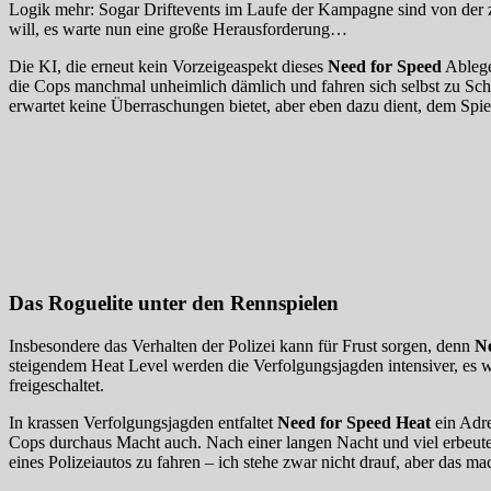
Logik mehr: Sogar Driftevents im Laufe der Kampagne sind von der zu
will, es warte nun eine große Herausforderung…
Die KI, die erneut kein Vorzeigeaspekt dieses
Need for Speed
Ableger
die Cops manchmal unheimlich dämlich und fahren sich selbst zu Sch
erwartet keine Überraschungen bietet, aber eben dazu dient, dem Spiel
Das Roguelite unter den Rennspielen
Insbesondere das Verhalten der Polizei kann für Frust sorgen, denn
N
steigendem Heat Level werden die Verfolgungsjagden intensiver, es
freigeschaltet.
In krassen Verfolgungsjagden entfaltet
Need for Speed Heat
ein Adre
Cops durchaus Macht auch. Nach einer langen Nacht und viel erbeutet
eines Polizeiautos zu fahren – ich stehe zwar nicht drauf, aber das m