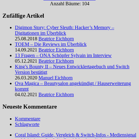
Anzahl Bäume: 104
Zufällige Artikel
Digimon Story: Cyber Sleuth: Hacker’s Memory –
Digitationen im Überblick
25.08.2018
Beatrice Eichhorn
TOEM – Die Reviews im Überblick
14.09.2021
Beatrice Eichhorn
13 Fragen – ONA Schöpfer Sylvain im Interview
05.12.2021
Beatrice Eichhorn
King’s Bounty II – Neues Entwicklertagebuch und Switch
Version bestätigt
26.03.2020
Manuel Eichhorn
Ova Magica – Beautysalon angekündigt / Hauserweiterung
kommt
04.02.2021
Beatrice Eichhorn
Neueste Kommentare
Kommentare
Schlagworte
Coral Island: Guide, Vergleich & Switch-Infos - Mediensignal