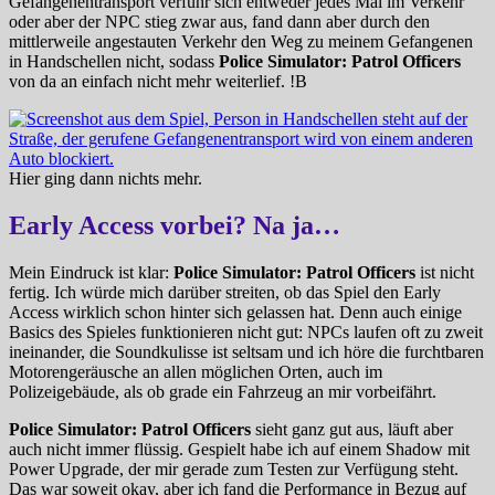
Gefangenentransport verfuhr sich entweder jedes Mal im Verkehr
oder aber der NPC stieg zwar aus, fand dann aber durch den
mittlerweile angestauten Verkehr den Weg zu meinem Gefangenen
in Handschellen nicht, sodass
Police Simulator: Patrol Officers
von da an einfach nicht mehr weiterlief. !B
Hier ging dann nichts mehr.
Early Access vorbei? Na ja…
Mein Eindruck ist klar:
Police Simulator: Patrol Officers
ist nicht
fertig. Ich würde mich darüber streiten, ob das Spiel den Early
Access wirklich schon hinter sich gelassen hat. Denn auch einige
Basics des Spieles funktionieren nicht gut: NPCs laufen oft zu zweit
ineinander, die Soundkulisse ist seltsam und ich höre die furchtbaren
Motorengeräusche an allen möglichen Orten, auch im
Polizeigebäude, als ob grade ein Fahrzeug an mir vorbeifährt.
Police Simulator: Patrol Officers
sieht ganz gut aus, läuft aber
auch nicht immer flüssig. Gespielt habe ich auf einem Shadow mit
Power Upgrade, der mir gerade zum Testen zur Verfügung steht.
Das war soweit okay, aber ich fand die Performance in Bezug auf