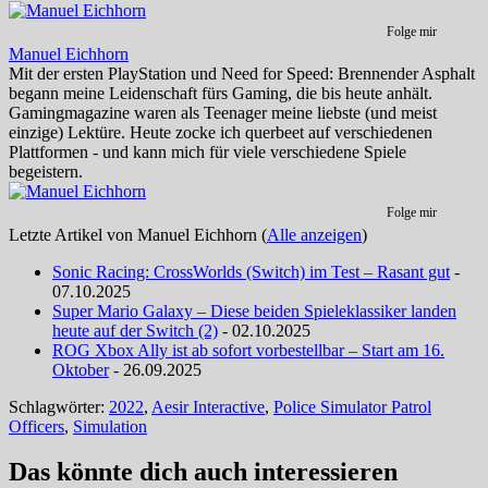
Folge mir
Manuel Eichhorn
Mit der ersten PlayStation und Need for Speed: Brennender Asphalt
begann meine Leidenschaft fürs Gaming, die bis heute anhält.
Gamingmagazine waren als Teenager meine liebste (und meist
einzige) Lektüre. Heute zocke ich querbeet auf verschiedenen
Plattformen - und kann mich für viele verschiedene Spiele
begeistern.
Folge mir
Letzte Artikel von Manuel Eichhorn
(
Alle anzeigen
)
Sonic Racing: CrossWorlds (Switch) im Test – Rasant gut
-
07.10.2025
Super Mario Galaxy – Diese beiden Spieleklassiker landen
heute auf der Switch (2)
- 02.10.2025
ROG Xbox Ally ist ab sofort vorbestellbar – Start am 16.
Oktober
- 26.09.2025
Schlagwörter:
2022
,
Aesir Interactive
,
Police Simulator Patrol
Officers
,
Simulation
Das könnte dich auch interessieren