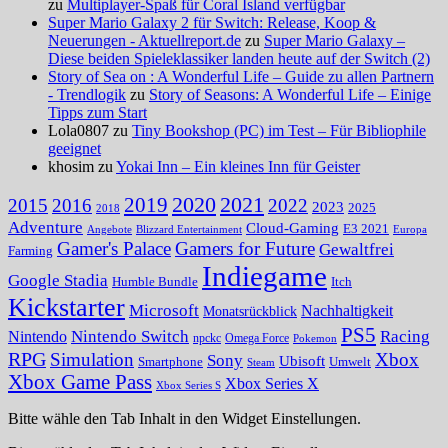
zu
Multiplayer-Spaß für Coral Island verfügbar
Super Mario Galaxy 2 für Switch: Release, Koop &
Neuerungen - Aktuellreport.de
zu
Super Mario Galaxy –
Diese beiden Spieleklassiker landen heute auf der Switch (2)
Story of Sea on : A Wonderful Life – Guide zu allen Partnern
- Trendlogik
zu
Story of Seasons: A Wonderful Life – Einige
Tipps zum Start
Lola0807 zu
Tiny Bookshop (PC) im Test – Für Bibliophile
geeignet
khosim zu
Yokai Inn – Ein kleines Inn für Geister
2020
2021
2019
2015
2016
2022
2023
2025
2018
Adventure
Cloud-Gaming
E3 2021
Angebote
Blizzard Entertainment
Europa
Gamer's Palace
Gamers for Future
Gewaltfrei
Farming
Indiegame
Google Stadia
Humble Bundle
Itch
Kickstarter
Microsoft
Nachhaltigkeit
Monatsrückblick
PS5
Nintendo Switch
Racing
Nintendo
npckc
Omega Force
Pokemon
RPG
Simulation
Xbox
Sony
Ubisoft
Smartphone
Umwelt
Steam
Xbox Game Pass
Xbox Series X
Xbox Series S
Bitte wähle den Tab Inhalt in den Widget Einstellungen.