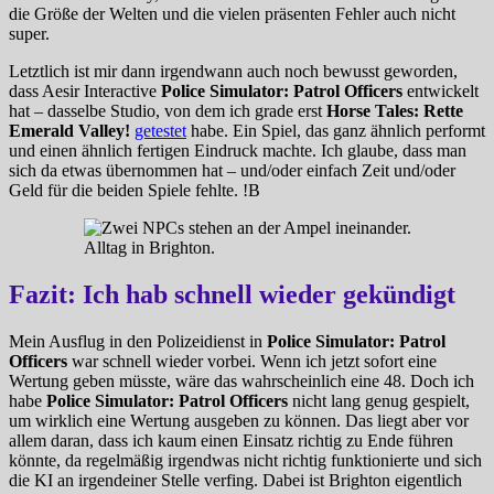
die Größe der Welten und die vielen präsenten Fehler auch nicht
super.
Letztlich ist mir dann irgendwann auch noch bewusst geworden,
dass Aesir Interactive
Police Simulator: Patrol Officers
entwickelt
hat – dasselbe Studio, von dem ich grade erst
Horse Tales: Rette
Emerald Valley!
getestet
habe. Ein Spiel, das ganz ähnlich performt
und einen ähnlich fertigen Eindruck machte. Ich glaube, dass man
sich da etwas übernommen hat – und/oder einfach Zeit und/oder
Geld für die beiden Spiele fehlte. !B
Alltag in Brighton.
Fazit: Ich hab schnell wieder gekündigt
Mein Ausflug in den Polizeidienst in
Police Simulator: Patrol
Officers
war schnell wieder vorbei. Wenn ich jetzt sofort eine
Wertung geben müsste, wäre das wahrscheinlich eine 48. Doch ich
habe
Police Simulator: Patrol Officers
nicht lang genug gespielt,
um wirklich eine Wertung ausgeben zu können. Das liegt aber vor
allem daran, dass ich kaum einen Einsatz richtig zu Ende führen
könnte, da regelmäßig irgendwas nicht richtig funktionierte und sich
die KI an irgendeiner Stelle verfing. Dabei ist Brighton eigentlich