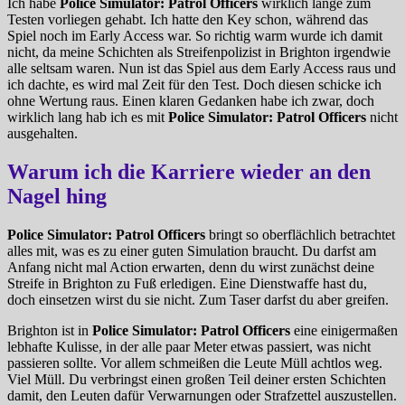
Ich habe
Police Simulator: Patrol Officers
wirklich lange zum
Testen vorliegen gehabt. Ich hatte den Key schon, während das
Spiel noch im Early Access war. So richtig warm wurde ich damit
nicht, da meine Schichten als Streifenpolizist in Brighton irgendwie
alle seltsam waren. Nun ist das Spiel aus dem Early Access raus und
ich dachte, es wird mal Zeit für den Test. Doch diesen schicke ich
ohne Wertung raus. Einen klaren Gedanken habe ich zwar, doch
wirklich lang hab ich es mit
Police Simulator: Patrol Officers
nicht
ausgehalten.
Warum ich die Karriere wieder an den
Nagel hing
Police Simulator: Patrol Officers
bringt so oberflächlich betrachtet
alles mit, was es zu einer guten Simulation braucht. Du darfst am
Anfang nicht mal Action erwarten, denn du wirst zunächst deine
Streife in Brighton zu Fuß erledigen. Eine Dienstwaffe hast du,
doch einsetzen wirst du sie nicht. Zum Taser darfst du aber greifen.
Brighton ist in
Police Simulator: Patrol Officers
eine einigermaßen
lebhafte Kulisse, in der alle paar Meter etwas passiert, was nicht
passieren sollte. Vor allem schmeißen die Leute Müll achtlos weg.
Viel Müll. Du verbringst einen großen Teil deiner ersten Schichten
damit, den Leuten dafür Verwarnungen oder Strafzettel auszustellen.