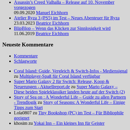
Assassin’s Creed Valhalla – Release auf 10. November
vorgezogen
09.09.2020
Manuel Eichhorn
Atelier Ryza 3 (PS5) im Test – Neues Abenteuer für Ryza
23.03.2023
Beatrice Eichhorn
BlipBlop – Wenn das Klicken zur Sinnlosigkeit wird
11.06.2019
Beatrice Eichhorn
Neueste Kommentare
Kommentare
Schlagworte
Coral Island: Guide, Vergleich & Switch-Infos - Mediensignal
zu
Multiplayer-Spaß für Coral Island verfügbar
Super Mario Galaxy 2 für Switch: Release, Koop &
Neuerungen - Aktuellreport.de
zu
Super Mario Galaxy –
Diese beiden Spieleklassiker landen heute auf der Switch (2)
Story of Sea on : A Wonderful Life – Guide zu allen Partnern
- Trendlogik
zu
Story of Seasons: A Wonderful Life – Einige
Tipps zum Start
Lola0807 zu
Tiny Bookshop (PC) im Test – Für Bibliophile
geeignet
khosim zu
Yokai Inn – Ein kleines Inn für Geister