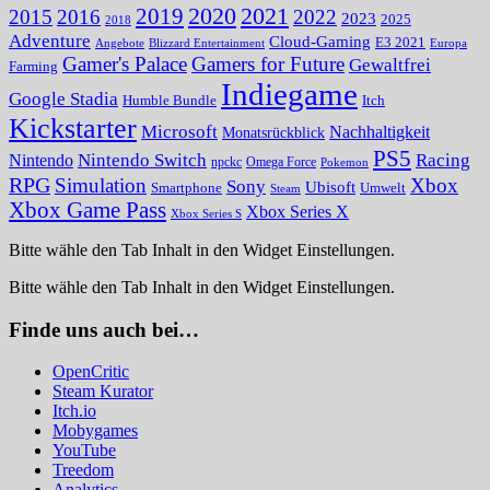
2020
2021
2019
2015
2016
2022
2023
2025
2018
Adventure
Cloud-Gaming
E3 2021
Angebote
Blizzard Entertainment
Europa
Gamer's Palace
Gamers for Future
Gewaltfrei
Farming
Indiegame
Google Stadia
Humble Bundle
Itch
Kickstarter
Microsoft
Nachhaltigkeit
Monatsrückblick
PS5
Nintendo Switch
Racing
Nintendo
npckc
Omega Force
Pokemon
RPG
Simulation
Xbox
Sony
Ubisoft
Smartphone
Umwelt
Steam
Xbox Game Pass
Xbox Series X
Xbox Series S
Bitte wähle den Tab Inhalt in den Widget Einstellungen.
Bitte wähle den Tab Inhalt in den Widget Einstellungen.
Finde uns auch bei…
OpenCritic
Steam Kurator
Itch.io
Mobygames
YouTube
Treedom
Analytics