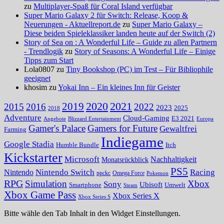
zu
Multiplayer-Spaß für Coral Island verfügbar
Super Mario Galaxy 2 für Switch: Release, Koop &
Neuerungen - Aktuellreport.de
zu
Super Mario Galaxy –
Diese beiden Spieleklassiker landen heute auf der Switch (2)
Story of Sea on : A Wonderful Life – Guide zu allen Partnern
- Trendlogik
zu
Story of Seasons: A Wonderful Life – Einige
Tipps zum Start
Lola0807 zu
Tiny Bookshop (PC) im Test – Für Bibliophile
geeignet
khosim zu
Yokai Inn – Ein kleines Inn für Geister
2020
2021
2019
2015
2016
2022
2023
2025
2018
Adventure
Cloud-Gaming
E3 2021
Angebote
Blizzard Entertainment
Europa
Gamer's Palace
Gamers for Future
Gewaltfrei
Farming
Indiegame
Google Stadia
Humble Bundle
Itch
Kickstarter
Microsoft
Nachhaltigkeit
Monatsrückblick
PS5
Nintendo Switch
Racing
Nintendo
npckc
Omega Force
Pokemon
RPG
Simulation
Xbox
Sony
Ubisoft
Smartphone
Umwelt
Steam
Xbox Game Pass
Xbox Series X
Xbox Series S
Bitte wähle den Tab Inhalt in den Widget Einstellungen.