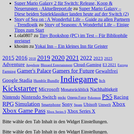
Super Mario Galaxy 2 für Switch: Release, Koop &
Neuerungen - Aktuellreport.de
zu
Super Mario Galaxy –
Diese beiden Spieleklassiker landen heute auf der Switch (2)
Story of Sea on : A Wonderful Life – Guide zu allen Partnern
- Trendlogik
zu
Story of Seasons: A Wonderful Life – Einige
Tipps zum Start
Lola0807 zu
Tiny Bookshop (PC) im Test – Für Bibliophile
geeignet
khosim zu
Yokai Inn – Ein kleines Inn für Geister
2020
2021
2019
2015
2016
2022
2023
2025
2018
Adventure
Cloud-Gaming
E3 2021
Angebote
Blizzard Entertainment
Europa
Gamer's Palace
Gamers for Future
Gewaltfrei
Farming
Indiegame
Google Stadia
Humble Bundle
Itch
Kickstarter
Microsoft
Nachhaltigkeit
Monatsrückblick
PS5
Nintendo Switch
Racing
Nintendo
npckc
Omega Force
Pokemon
RPG
Simulation
Xbox
Sony
Ubisoft
Smartphone
Umwelt
Steam
Xbox Game Pass
Xbox Series X
Xbox Series S
Bitte wähle den Tab Inhalt in den Widget Einstellungen.
Bitte wähle den Tab Inhalt in den Widget Einstellungen.