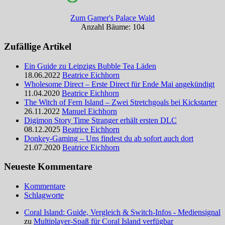
Zum Gamer's Palace Wald
Anzahl Bäume: 104
Zufällige Artikel
Ein Guide zu Leipzigs Bubble Tea Läden
18.06.2022
Beatrice Eichhorn
Wholesome Direct – Erste Direct für Ende Mai angekündigt
11.04.2020
Beatrice Eichhorn
The Witch of Fern Island – Zwei Stretchgoals bei Kickstarter
26.11.2022
Manuel Eichhorn
Digimon Story Time Stranger erhält ersten DLC
08.12.2025
Beatrice Eichhorn
Donkey-Gaming – Uns findest du ab sofort auch dort
21.07.2020
Beatrice Eichhorn
Neueste Kommentare
Kommentare
Schlagworte
Coral Island: Guide, Vergleich & Switch-Infos - Mediensignal
zu
Multiplayer-Spaß für Coral Island verfügbar