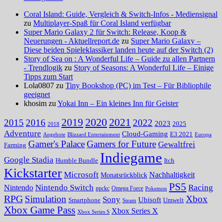
Coral Island: Guide, Vergleich & Switch-Infos - Mediensignal
zu
Multiplayer-Spaß für Coral Island verfügbar
Super Mario Galaxy 2 für Switch: Release, Koop &
Neuerungen - Aktuellreport.de
zu
Super Mario Galaxy –
Diese beiden Spieleklassiker landen heute auf der Switch (2)
Story of Sea on : A Wonderful Life – Guide zu allen Partnern
- Trendlogik
zu
Story of Seasons: A Wonderful Life – Einige
Tipps zum Start
Lola0807 zu
Tiny Bookshop (PC) im Test – Für Bibliophile
geeignet
khosim zu
Yokai Inn – Ein kleines Inn für Geister
2020
2021
2019
2015
2016
2022
2023
2025
2018
Adventure
Cloud-Gaming
E3 2021
Angebote
Blizzard Entertainment
Europa
Gamer's Palace
Gamers for Future
Gewaltfrei
Farming
Indiegame
Google Stadia
Humble Bundle
Itch
Kickstarter
Microsoft
Nachhaltigkeit
Monatsrückblick
PS5
Nintendo Switch
Racing
Nintendo
npckc
Omega Force
Pokemon
RPG
Simulation
Xbox
Sony
Ubisoft
Smartphone
Umwelt
Steam
Xbox Game Pass
Xbox Series X
Xbox Series S