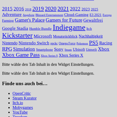
2020
2021
2019
2015
2016
2022
2023
2025
2018
Adventure
Cloud-Gaming
E3 2021
Angebote
Blizzard Entertainment
Europa
Gamer's Palace
Gamers for Future
Gewaltfrei
Farming
Indiegame
Google Stadia
Humble Bundle
Itch
Kickstarter
Microsoft
Nachhaltigkeit
Monatsrückblick
PS5
Nintendo Switch
Racing
Nintendo
npckc
Omega Force
Pokemon
RPG
Simulation
Xbox
Sony
Ubisoft
Smartphone
Umwelt
Steam
Xbox Game Pass
Xbox Series X
Xbox Series S
Bitte wähle den Tab Inhalt in den Widget Einstellungen.
Bitte wähle den Tab Inhalt in den Widget Einstellungen.
Finde uns auch bei…
OpenCritic
Steam Kurator
Itch.io
Mobygames
YouTube
Treedom