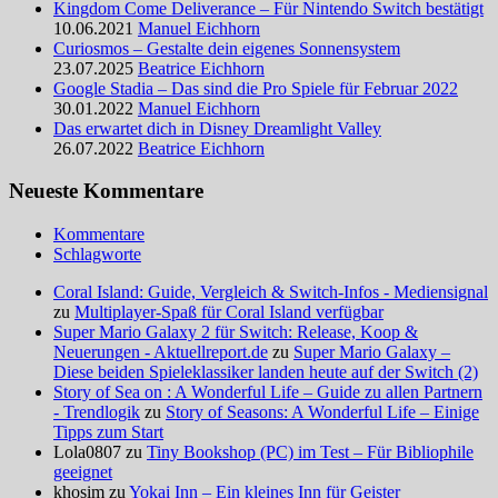
Kingdom Come Deliverance – Für Nintendo Switch bestätigt
10.06.2021
Manuel Eichhorn
Curiosmos – Gestalte dein eigenes Sonnensystem
23.07.2025
Beatrice Eichhorn
Google Stadia – Das sind die Pro Spiele für Februar 2022
30.01.2022
Manuel Eichhorn
Das erwartet dich in Disney Dreamlight Valley
26.07.2022
Beatrice Eichhorn
Neueste Kommentare
Kommentare
Schlagworte
Coral Island: Guide, Vergleich & Switch-Infos - Mediensignal
zu
Multiplayer-Spaß für Coral Island verfügbar
Super Mario Galaxy 2 für Switch: Release, Koop &
Neuerungen - Aktuellreport.de
zu
Super Mario Galaxy –
Diese beiden Spieleklassiker landen heute auf der Switch (2)
Story of Sea on : A Wonderful Life – Guide zu allen Partnern
- Trendlogik
zu
Story of Seasons: A Wonderful Life – Einige
Tipps zum Start
Lola0807 zu
Tiny Bookshop (PC) im Test – Für Bibliophile
geeignet
khosim zu
Yokai Inn – Ein kleines Inn für Geister