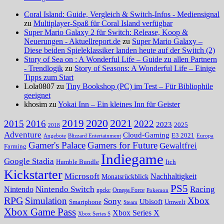
Coral Island: Guide, Vergleich & Switch-Infos - Mediensignal
zu
Multiplayer-Spaß für Coral Island verfügbar
Super Mario Galaxy 2 für Switch: Release, Koop &
Neuerungen - Aktuellreport.de
zu
Super Mario Galaxy –
Diese beiden Spieleklassiker landen heute auf der Switch (2)
Story of Sea on : A Wonderful Life – Guide zu allen Partnern
- Trendlogik
zu
Story of Seasons: A Wonderful Life – Einige
Tipps zum Start
Lola0807 zu
Tiny Bookshop (PC) im Test – Für Bibliophile
geeignet
khosim zu
Yokai Inn – Ein kleines Inn für Geister
2020
2021
2019
2015
2016
2022
2023
2025
2018
Adventure
Cloud-Gaming
E3 2021
Angebote
Blizzard Entertainment
Europa
Gamer's Palace
Gamers for Future
Gewaltfrei
Farming
Indiegame
Google Stadia
Humble Bundle
Itch
Kickstarter
Microsoft
Nachhaltigkeit
Monatsrückblick
PS5
Nintendo Switch
Racing
Nintendo
npckc
Omega Force
Pokemon
RPG
Simulation
Xbox
Sony
Ubisoft
Smartphone
Umwelt
Steam
Xbox Game Pass
Xbox Series X
Xbox Series S