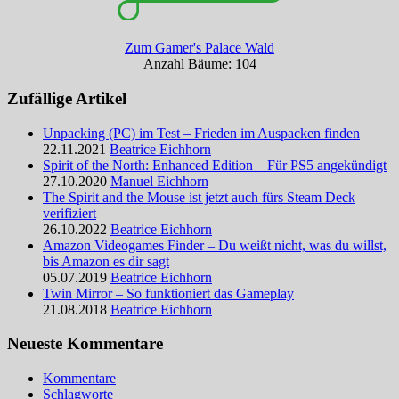
Zum Gamer's Palace Wald
Anzahl Bäume: 104
Zufällige Artikel
Unpacking (PC) im Test – Frieden im Auspacken finden
22.11.2021
Beatrice Eichhorn
Spirit of the North: Enhanced Edition – Für PS5 angekündigt
27.10.2020
Manuel Eichhorn
The Spirit and the Mouse ist jetzt auch fürs Steam Deck
verifiziert
26.10.2022
Beatrice Eichhorn
Amazon Videogames Finder – Du weißt nicht, was du willst,
bis Amazon es dir sagt
05.07.2019
Beatrice Eichhorn
Twin Mirror – So funktioniert das Gameplay
21.08.2018
Beatrice Eichhorn
Neueste Kommentare
Kommentare
Schlagworte