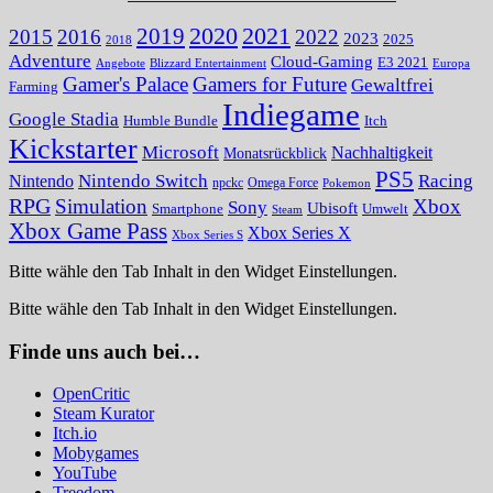
2020
2021
2019
2015
2016
2022
2023
2025
2018
Adventure
Cloud-Gaming
E3 2021
Angebote
Blizzard Entertainment
Europa
Gamer's Palace
Gamers for Future
Gewaltfrei
Farming
Indiegame
Google Stadia
Humble Bundle
Itch
Kickstarter
Microsoft
Nachhaltigkeit
Monatsrückblick
PS5
Nintendo Switch
Racing
Nintendo
npckc
Omega Force
Pokemon
RPG
Simulation
Xbox
Sony
Ubisoft
Smartphone
Umwelt
Steam
Xbox Game Pass
Xbox Series X
Xbox Series S
Bitte wähle den Tab Inhalt in den Widget Einstellungen.
Bitte wähle den Tab Inhalt in den Widget Einstellungen.
Finde uns auch bei…
OpenCritic
Steam Kurator
Itch.io
Mobygames
YouTube
Treedom