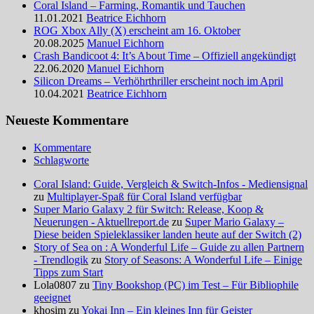
Coral Island – Farming, Romantik und Tauchen
11.01.2021
Beatrice Eichhorn
ROG Xbox Ally (X) erscheint am 16. Oktober
20.08.2025
Manuel Eichhorn
Crash Bandicoot 4: It’s About Time – Offiziell angekündigt
22.06.2020
Manuel Eichhorn
Silicon Dreams – Verhöhrthriller erscheint noch im April
10.04.2021
Beatrice Eichhorn
Neueste Kommentare
Kommentare
Schlagworte
Coral Island: Guide, Vergleich & Switch-Infos - Mediensignal
zu
Multiplayer-Spaß für Coral Island verfügbar
Super Mario Galaxy 2 für Switch: Release, Koop &
Neuerungen - Aktuellreport.de
zu
Super Mario Galaxy –
Diese beiden Spieleklassiker landen heute auf der Switch (2)
Story of Sea on : A Wonderful Life – Guide zu allen Partnern
- Trendlogik
zu
Story of Seasons: A Wonderful Life – Einige
Tipps zum Start
Lola0807 zu
Tiny Bookshop (PC) im Test – Für Bibliophile
geeignet
khosim zu
Yokai Inn – Ein kleines Inn für Geister