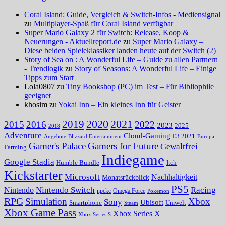
Coral Island: Guide, Vergleich & Switch-Infos - Mediensignal
zu
Multiplayer-Spaß für Coral Island verfügbar
Super Mario Galaxy 2 für Switch: Release, Koop &
Neuerungen - Aktuellreport.de
zu
Super Mario Galaxy –
Diese beiden Spieleklassiker landen heute auf der Switch (2)
Story of Sea on : A Wonderful Life – Guide zu allen Partnern
- Trendlogik
zu
Story of Seasons: A Wonderful Life – Einige
Tipps zum Start
Lola0807 zu
Tiny Bookshop (PC) im Test – Für Bibliophile
geeignet
khosim zu
Yokai Inn – Ein kleines Inn für Geister
2020
2021
2019
2015
2016
2022
2023
2025
2018
Adventure
Cloud-Gaming
E3 2021
Angebote
Blizzard Entertainment
Europa
Gamer's Palace
Gamers for Future
Gewaltfrei
Farming
Indiegame
Google Stadia
Humble Bundle
Itch
Kickstarter
Microsoft
Nachhaltigkeit
Monatsrückblick
PS5
Nintendo Switch
Racing
Nintendo
npckc
Omega Force
Pokemon
RPG
Simulation
Xbox
Sony
Ubisoft
Smartphone
Umwelt
Steam
Xbox Game Pass
Xbox Series X
Xbox Series S