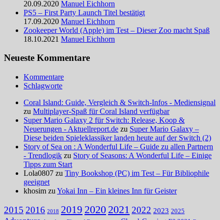
20.09.2020
Manuel Eichhorn
PS5 – First Party Launch Titel bestätigt
17.09.2020
Manuel Eichhorn
Zookeeper World (Apple) im Test – Dieser Zoo macht Spaß
18.10.2021
Manuel Eichhorn
Neueste Kommentare
Kommentare
Schlagworte
Coral Island: Guide, Vergleich & Switch-Infos - Mediensignal
zu
Multiplayer-Spaß für Coral Island verfügbar
Super Mario Galaxy 2 für Switch: Release, Koop &
Neuerungen - Aktuellreport.de
zu
Super Mario Galaxy –
Diese beiden Spieleklassiker landen heute auf der Switch (2)
Story of Sea on : A Wonderful Life – Guide zu allen Partnern
- Trendlogik
zu
Story of Seasons: A Wonderful Life – Einige
Tipps zum Start
Lola0807 zu
Tiny Bookshop (PC) im Test – Für Bibliophile
geeignet
khosim zu
Yokai Inn – Ein kleines Inn für Geister
2020
2021
2019
2015
2016
2022
2023
2025
2018