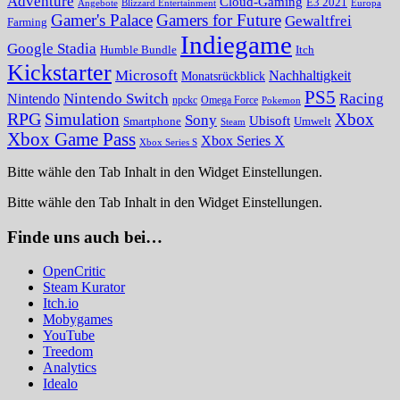
Adventure
Cloud-Gaming
E3 2021
Angebote
Blizzard Entertainment
Europa
Gamer's Palace
Gamers for Future
Gewaltfrei
Farming
Indiegame
Google Stadia
Humble Bundle
Itch
Kickstarter
Microsoft
Nachhaltigkeit
Monatsrückblick
PS5
Nintendo Switch
Racing
Nintendo
npckc
Omega Force
Pokemon
RPG
Simulation
Xbox
Sony
Ubisoft
Smartphone
Umwelt
Steam
Xbox Game Pass
Xbox Series X
Xbox Series S
Bitte wähle den Tab Inhalt in den Widget Einstellungen.
Bitte wähle den Tab Inhalt in den Widget Einstellungen.
Finde uns auch bei…
OpenCritic
Steam Kurator
Itch.io
Mobygames
YouTube
Treedom
Analytics
Idealo