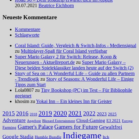
20.07.2021
Beatrice Eichhorn
Neueste Kommentare
Kommentare
Schlagworte
Coral Island: Guide, Vergleich & Switch-Infos - Mediensignal
zu
Multiplayer-Spaß für Coral Island verfügbar
Super Mario Galaxy 2 für Switch: Release, Koop &
Neuerungen - Aktuellreport.de
zu
Super Mario Galaxy –
Diese beiden Spieleklassiker landen heute auf der Switch (2)
Story of Sea on : A Wonderful Life – Guide zu allen Partnern
- Trendlogik
zu
Story of Seasons: A Wonderful Life – Einige
Tipps zum Start
Lola0807 zu
Tiny Bookshop (PC) im Test – Für Bibliophile
geeignet
khosim zu
Yokai Inn – Ein kleines Inn für Geister
2020
2021
2019
2015
2016
2022
2023
2025
2018
Adventure
Cloud-Gaming
E3 2021
Angebote
Blizzard Entertainment
Europa
Gamer's Palace
Gamers for Future
Gewaltfrei
Farming
Indiegame
Google Stadia
Humble Bundle
Itch