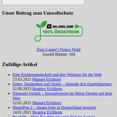
Suchen
Unser Beitrag zum Umweltschutz
Zum Gamer's Palace Wald
Anzahl Bäume: 104
Zufällige Artikel
Eine Kinderpatenschaft und ihre Wirkung für die Welt
23.03.2021
Manuel Eichhorn
Enten, Dunkelheit und Steine – Aktuelle itch Empfehlungen
22.09.2023
Beatrice Eichhorn
Nintendo Switch – Spezialversion im Mario Design auf dem
Weg
12.01.2021
Manuel Eichhorn
HuniePop 2 – Steam Seite in Deutschland gesperrt
14.01.2021
Beatrice Eichhorn
Road 96 – Dein Roadtrip erwartet dich im August