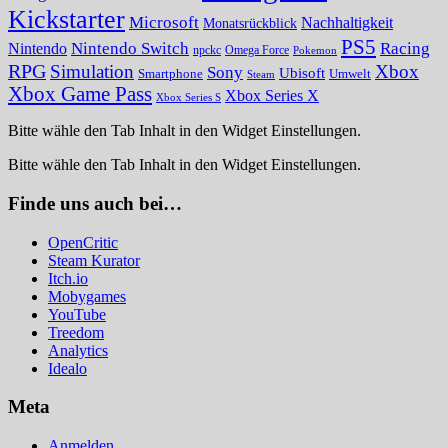
Kickstarter
Microsoft
Nachhaltigkeit
Monatsrückblick
PS5
Nintendo Switch
Racing
Nintendo
npckc
Omega Force
Pokemon
RPG
Simulation
Xbox
Sony
Ubisoft
Smartphone
Umwelt
Steam
Xbox Game Pass
Xbox Series X
Xbox Series S
Bitte wähle den Tab Inhalt in den Widget Einstellungen.
Bitte wähle den Tab Inhalt in den Widget Einstellungen.
Finde uns auch bei…
OpenCritic
Steam Kurator
Itch.io
Mobygames
YouTube
Treedom
Analytics
Idealo
Meta
Anmelden