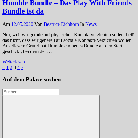
Humble Bundle – Das Play With Friends
Bundle ist da
Am
12.05.2020
Von
Beatrice Eichhorn
In
News
Nur, weil wir gerade auf physischen Kontakt verzichten sollen, heißt
das nicht, dass wir generell auf soziale Kontakte verzichten wollen.
Aus diesem Grund hat Humble ein neues Bundle an den Start
geschickt, bei dem der …
Weiterlesen
Seitennummerierung
Vorherige
Nächste
«
1
2
3
4
»
Beiträge
Beiträge
der
Auf dem Palace suchen
Beiträge
Suchen
nach: