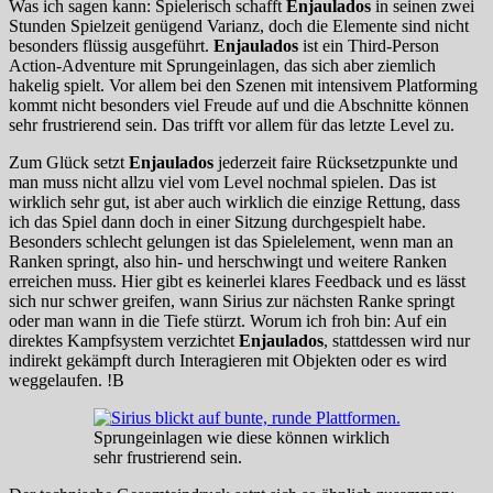
Was ich sagen kann: Spielerisch schafft
Enjaulados
in seinen zwei
Stunden Spielzeit genügend Varianz, doch die Elemente sind nicht
besonders flüssig ausgeführt.
Enjaulados
ist ein Third-Person
Action-Adventure mit Sprungeinlagen, das sich aber ziemlich
hakelig spielt. Vor allem bei den Szenen mit intensivem Platforming
kommt nicht besonders viel Freude auf und die Abschnitte können
sehr frustrierend sein. Das trifft vor allem für das letzte Level zu.
Zum Glück setzt
Enjaulados
jederzeit faire Rücksetzpunkte und
man muss nicht allzu viel vom Level nochmal spielen. Das ist
wirklich sehr gut, ist aber auch wirklich die einzige Rettung, dass
ich das Spiel dann doch in einer Sitzung durchgespielt habe.
Besonders schlecht gelungen ist das Spielelement, wenn man an
Ranken springt, also hin- und herschwingt und weitere Ranken
erreichen muss. Hier gibt es keinerlei klares Feedback und es lässt
sich nur schwer greifen, wann Sirius zur nächsten Ranke springt
oder man wann in die Tiefe stürzt. Worum ich froh bin: Auf ein
direktes Kampfsystem verzichtet
Enjaulados
, stattdessen wird nur
indirekt gekämpft durch Interagieren mit Objekten oder es wird
weggelaufen. !B
Sprungeinlagen wie diese können wirklich
sehr frustrierend sein.