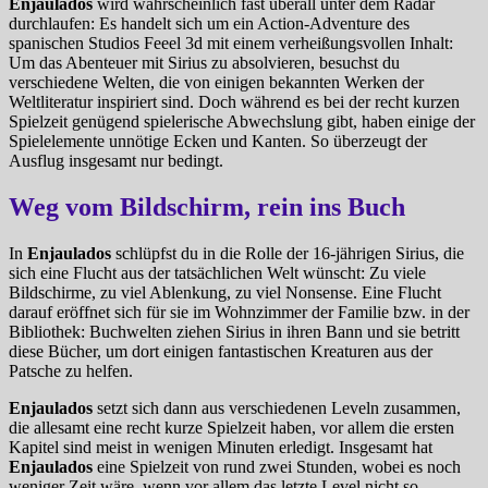
Enjaulados
wird wahrscheinlich fast überall unter dem Radar
durchlaufen: Es handelt sich um ein Action-Adventure des
spanischen Studios Feeel 3d mit einem verheißungsvollen Inhalt:
Um das Abenteuer mit Sirius zu absolvieren, besuchst du
verschiedene Welten, die von einigen bekannten Werken der
Weltliteratur inspiriert sind. Doch während es bei der recht kurzen
Spielzeit genügend spielerische Abwechslung gibt, haben einige der
Spielelemente unnötige Ecken und Kanten. So überzeugt der
Ausflug insgesamt nur bedingt.
Weg vom Bildschirm, rein ins Buch
In
Enjaulados
schlüpfst du in die Rolle der 16-jährigen Sirius, die
sich eine Flucht aus der tatsächlichen Welt wünscht: Zu viele
Bildschirme, zu viel Ablenkung, zu viel Nonsense. Eine Flucht
darauf eröffnet sich für sie im Wohnzimmer der Familie bzw. in der
Bibliothek: Buchwelten ziehen Sirius in ihren Bann und sie betritt
diese Bücher, um dort einigen fantastischen Kreaturen aus der
Patsche zu helfen.
Enjaulados
setzt sich dann aus verschiedenen Leveln zusammen,
die allesamt eine recht kurze Spielzeit haben, vor allem die ersten
Kapitel sind meist in wenigen Minuten erledigt. Insgesamt hat
Enjaulados
eine Spielzeit von rund zwei Stunden, wobei es noch
weniger Zeit wäre, wenn vor allem das letzte Level nicht so