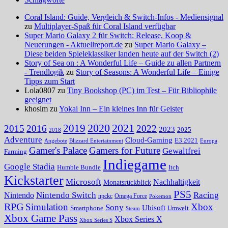
Coral Island: Guide, Vergleich & Switch-Infos - Mediensignal
zu
Multiplayer-Spaß für Coral Island verfügbar
Super Mario Galaxy 2 für Switch: Release, Koop &
Neuerungen - Aktuellreport.de
zu
Super Mario Galaxy –
Diese beiden Spieleklassiker landen heute auf der Switch (2)
Story of Sea on : A Wonderful Life – Guide zu allen Partnern
- Trendlogik
zu
Story of Seasons: A Wonderful Life – Einige
Tipps zum Start
Lola0807 zu
Tiny Bookshop (PC) im Test – Für Bibliophile
geeignet
khosim zu
Yokai Inn – Ein kleines Inn für Geister
2020
2021
2019
2015
2016
2022
2023
2025
2018
Adventure
Cloud-Gaming
E3 2021
Angebote
Blizzard Entertainment
Europa
Gamer's Palace
Gamers for Future
Gewaltfrei
Farming
Indiegame
Google Stadia
Humble Bundle
Itch
Kickstarter
Microsoft
Nachhaltigkeit
Monatsrückblick
PS5
Nintendo Switch
Racing
Nintendo
npckc
Omega Force
Pokemon
RPG
Simulation
Xbox
Sony
Ubisoft
Smartphone
Umwelt
Steam
Xbox Game Pass
Xbox Series X
Xbox Series S