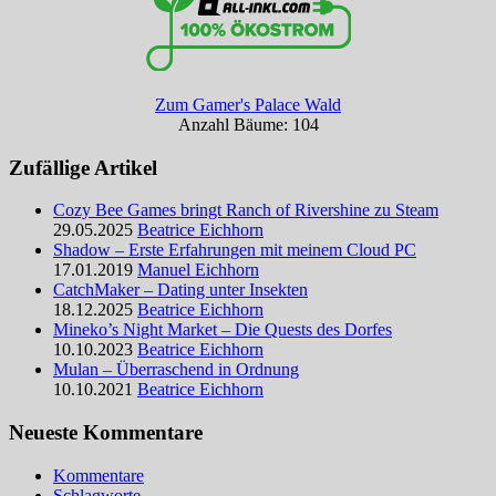
Zum Gamer's Palace Wald
Anzahl Bäume: 104
Zufällige Artikel
Cozy Bee Games bringt Ranch of Rivershine zu Steam
29.05.2025
Beatrice Eichhorn
Shadow – Erste Erfahrungen mit meinem Cloud PC
17.01.2019
Manuel Eichhorn
CatchMaker – Dating unter Insekten
18.12.2025
Beatrice Eichhorn
Mineko’s Night Market – Die Quests des Dorfes
10.10.2023
Beatrice Eichhorn
Mulan – Überraschend in Ordnung
10.10.2021
Beatrice Eichhorn
Neueste Kommentare
Kommentare
Schlagworte