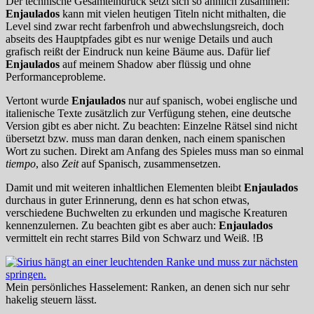
Der technische Gesamteindruck setzt sich so ähnlich zusammen:
Enjaulados
kann mit vielen heutigen Titeln nicht mithalten, die
Level sind zwar recht farbenfroh und abwechslungsreich, doch
abseits des Hauptpfades gibt es nur wenige Details und auch
grafisch reißt der Eindruck nun keine Bäume aus. Dafür lief
Enjaulados
auf meinem Shadow aber flüssig und ohne
Performanceprobleme.
Vertont wurde
Enjaulados
nur auf spanisch, wobei englische und
italienische Texte zusätzlich zur Verfügung stehen, eine deutsche
Version gibt es aber nicht. Zu beachten: Einzelne Rätsel sind nicht
übersetzt bzw. muss man daran denken, nach einem spanischen
Wort zu suchen. Direkt am Anfang des Spieles muss man so einmal
tiempo
, also
Zeit
auf Spanisch, zusammensetzen.
Damit und mit weiteren inhaltlichen Elementen bleibt
Enjaulados
durchaus in guter Erinnerung, denn es hat schon etwas,
verschiedene Buchwelten zu erkunden und magische Kreaturen
kennenzulernen. Zu beachten gibt es aber auch:
Enjaulados
vermittelt ein recht starres Bild von Schwarz und Weiß. !B
Mein persönliches Hasselement: Ranken, an denen sich nur sehr
hakelig steuern lässt.