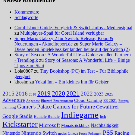
Neueste Kommentare
Kommentare
Schlagworte
Coral Island: Guide, Vergleich & Switch-Infos - Mediensignal
zu
Multiplayer-Spaß für Coral Island verfügbar
Super Mario Galaxy 2 für Switch: Release, Koop &
Neuerungen - Aktuellreport.de
zu
Super Mario Galaxy –
Diese beiden Spieleklassiker landen heute auf der Switch (2)
Story of Sea on : A Wonderful Life – Guide zu allen Partnern
- Trendlogik
zu
Story of Seasons: A Wonderful Life – Einige
Tipps zum Start
Lola0807 zu
Tiny Bookshop (PC) im Test – Für Bibliophile
geeignet
khosim zu
Yokai Inn – Ein kleines Inn für Geister
2020
2021
2019
2015
2016
2022
2023
2025
2018
Adventure
Cloud-Gaming
E3 2021
Angebote
Blizzard Entertainment
Europa
Gamer's Palace
Gamers for Future
Gewaltfrei
Farming
Indiegame
Google Stadia
Humble Bundle
Itch
Kickstarter
Microsoft
Nachhaltigkeit
Monatsrückblick
PS5
Nintendo Switch
Racing
Nintendo
npckc
Omega Force
Pokemon