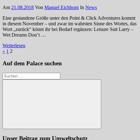
Am
21.08.2018
Von
Manuel Eichhorn
In
News
Eine gestandene Größe unter den Point & Click Adventures kommt
in diesem November – und zwar im wahrsten Sinne des Wortes, das
Wort „zurück“ könnt ihr bei Bedarf ergänzen: Leisure Suit Larry –
Wet Dreams Don’t …
Weiterlesen
Seitennummerierung
Vorherige
«
1
2
Beiträge
der
Auf dem Palace suchen
Beiträge
Suchen
nach:
Suchen
Unser Beitrag zum Umweltschutz