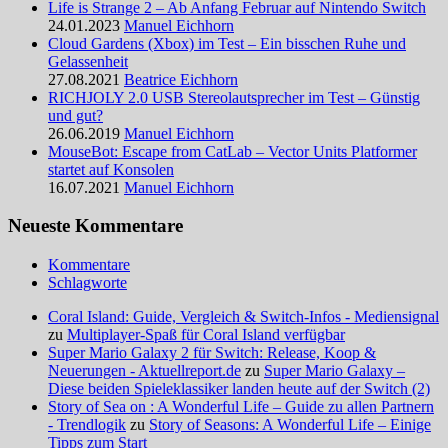
Life is Strange 2 – Ab Anfang Februar auf Nintendo Switch
24.01.2023
Manuel Eichhorn
Cloud Gardens (Xbox) im Test – Ein bisschen Ruhe und
Gelassenheit
27.08.2021
Beatrice Eichhorn
RICHJOLY 2.0 USB Stereolautsprecher im Test – Günstig
und gut?
26.06.2019
Manuel Eichhorn
MouseBot: Escape from CatLab – Vector Units Platformer
startet auf Konsolen
16.07.2021
Manuel Eichhorn
Neueste Kommentare
Kommentare
Schlagworte
Coral Island: Guide, Vergleich & Switch-Infos - Mediensignal
zu
Multiplayer-Spaß für Coral Island verfügbar
Super Mario Galaxy 2 für Switch: Release, Koop &
Neuerungen - Aktuellreport.de
zu
Super Mario Galaxy –
Diese beiden Spieleklassiker landen heute auf der Switch (2)
Story of Sea on : A Wonderful Life – Guide zu allen Partnern
- Trendlogik
zu
Story of Seasons: A Wonderful Life – Einige
Tipps zum Start