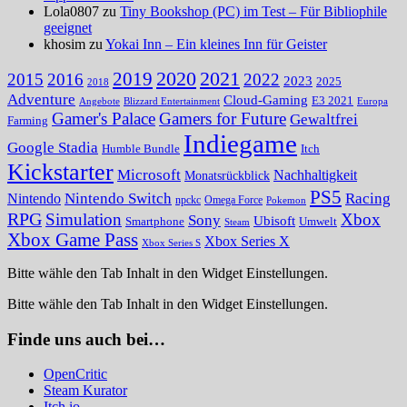
Lola0807 zu
Tiny Bookshop (PC) im Test – Für Bibliophile
geeignet
khosim zu
Yokai Inn – Ein kleines Inn für Geister
2020
2021
2019
2015
2016
2022
2023
2025
2018
Adventure
Cloud-Gaming
E3 2021
Angebote
Blizzard Entertainment
Europa
Gamer's Palace
Gamers for Future
Gewaltfrei
Farming
Indiegame
Google Stadia
Humble Bundle
Itch
Kickstarter
Microsoft
Nachhaltigkeit
Monatsrückblick
PS5
Nintendo Switch
Racing
Nintendo
npckc
Omega Force
Pokemon
RPG
Simulation
Xbox
Sony
Ubisoft
Smartphone
Umwelt
Steam
Xbox Game Pass
Xbox Series X
Xbox Series S
Bitte wähle den Tab Inhalt in den Widget Einstellungen.
Bitte wähle den Tab Inhalt in den Widget Einstellungen.
Finde uns auch bei…
OpenCritic
Steam Kurator
Itch.io