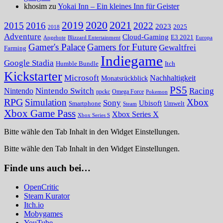
khosim zu
Yokai Inn – Ein kleines Inn für Geister
2020
2021
2019
2015
2016
2022
2023
2025
2018
Adventure
Cloud-Gaming
E3 2021
Angebote
Blizzard Entertainment
Europa
Gamer's Palace
Gamers for Future
Gewaltfrei
Farming
Indiegame
Google Stadia
Humble Bundle
Itch
Kickstarter
Microsoft
Nachhaltigkeit
Monatsrückblick
PS5
Nintendo Switch
Racing
Nintendo
npckc
Omega Force
Pokemon
RPG
Simulation
Xbox
Sony
Ubisoft
Smartphone
Umwelt
Steam
Xbox Game Pass
Xbox Series X
Xbox Series S
Bitte wähle den Tab Inhalt in den Widget Einstellungen.
Bitte wähle den Tab Inhalt in den Widget Einstellungen.
Finde uns auch bei…
OpenCritic
Steam Kurator
Itch.io
Mobygames
YouTube