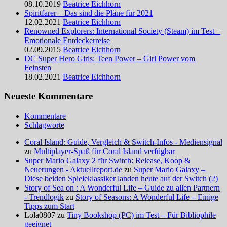
08.10.2019
Beatrice Eichhorn
Spiritfarer – Das sind die Pläne für 2021
12.02.2021
Beatrice Eichhorn
Renowned Explorers: International Society (Steam) im Test –
Emotionale Entdeckerreise
02.09.2015
Beatrice Eichhorn
DC Super Hero Girls: Teen Power – Girl Power vom
Feinsten
18.02.2021
Beatrice Eichhorn
Neueste Kommentare
Kommentare
Schlagworte
Coral Island: Guide, Vergleich & Switch-Infos - Mediensignal
zu
Multiplayer-Spaß für Coral Island verfügbar
Super Mario Galaxy 2 für Switch: Release, Koop &
Neuerungen - Aktuellreport.de
zu
Super Mario Galaxy –
Diese beiden Spieleklassiker landen heute auf der Switch (2)
Story of Sea on : A Wonderful Life – Guide zu allen Partnern
- Trendlogik
zu
Story of Seasons: A Wonderful Life – Einige
Tipps zum Start
Lola0807 zu
Tiny Bookshop (PC) im Test – Für Bibliophile
geeignet