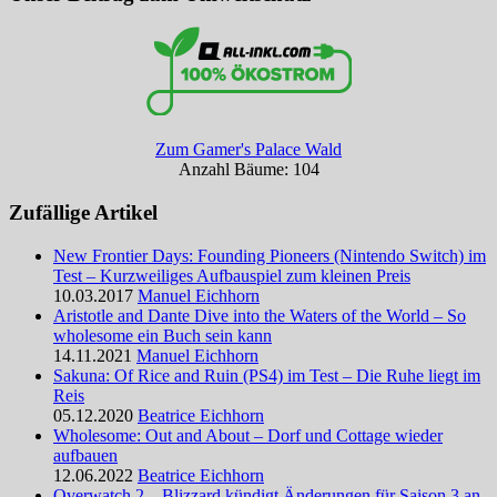
Zum Gamer's Palace Wald
Anzahl Bäume: 104
Zufällige Artikel
New Frontier Days: Founding Pioneers (Nintendo Switch) im
Test – Kurzweiliges Aufbauspiel zum kleinen Preis
10.03.2017
Manuel Eichhorn
Aristotle and Dante Dive into the Waters of the World – So
wholesome ein Buch sein kann
14.11.2021
Manuel Eichhorn
Sakuna: Of Rice and Ruin (PS4) im Test – Die Ruhe liegt im
Reis
05.12.2020
Beatrice Eichhorn
Wholesome: Out and About – Dorf und Cottage wieder
aufbauen
12.06.2022
Beatrice Eichhorn
Overwatch 2 – Blizzard kündigt Änderungen für Saison 3 an