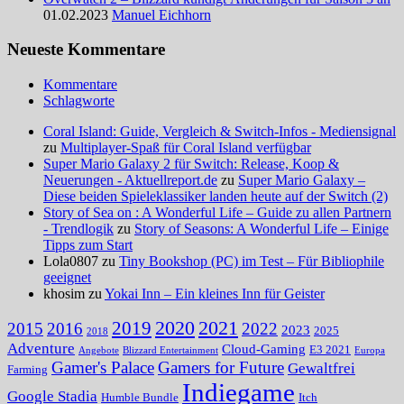
01.02.2023
Manuel Eichhorn
Neueste Kommentare
Kommentare
Schlagworte
Coral Island: Guide, Vergleich & Switch-Infos - Mediensignal
zu
Multiplayer-Spaß für Coral Island verfügbar
Super Mario Galaxy 2 für Switch: Release, Koop &
Neuerungen - Aktuellreport.de
zu
Super Mario Galaxy –
Diese beiden Spieleklassiker landen heute auf der Switch (2)
Story of Sea on : A Wonderful Life – Guide zu allen Partnern
- Trendlogik
zu
Story of Seasons: A Wonderful Life – Einige
Tipps zum Start
Lola0807 zu
Tiny Bookshop (PC) im Test – Für Bibliophile
geeignet
khosim zu
Yokai Inn – Ein kleines Inn für Geister
2020
2021
2019
2015
2016
2022
2023
2025
2018
Adventure
Cloud-Gaming
E3 2021
Angebote
Blizzard Entertainment
Europa
Gamer's Palace
Gamers for Future
Gewaltfrei
Farming
Indiegame
Google Stadia
Humble Bundle
Itch