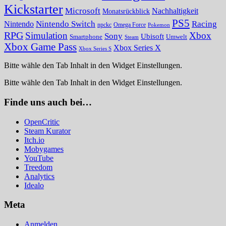
Kickstarter
Microsoft
Nachhaltigkeit
Monatsrückblick
PS5
Nintendo Switch
Racing
Nintendo
npckc
Omega Force
Pokemon
RPG
Simulation
Xbox
Sony
Ubisoft
Smartphone
Umwelt
Steam
Xbox Game Pass
Xbox Series X
Xbox Series S
Bitte wähle den Tab Inhalt in den Widget Einstellungen.
Bitte wähle den Tab Inhalt in den Widget Einstellungen.
Finde uns auch bei…
OpenCritic
Steam Kurator
Itch.io
Mobygames
YouTube
Treedom
Analytics
Idealo
Meta
Anmelden