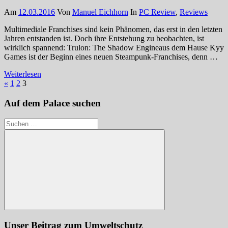
Am
12.03.2016
Von
Manuel Eichhorn
In
PC Review
,
Reviews
Multimediale Franchises sind kein Phänomen, das erst in den letzten
Jahren entstanden ist. Doch ihre Entstehung zu beobachten, ist
wirklich spannend: Trulon: The Shadow Engineaus dem Hause Kyy
Games ist der Beginn eines neuen Steampunk-Franchises, denn …
Weiterlesen
Seitennummerierung
Vorherige
«
1
2
3
Beiträge
der
Auf dem Palace suchen
Beiträge
Suchen
nach:
Suchen
Unser Beitrag zum Umweltschutz