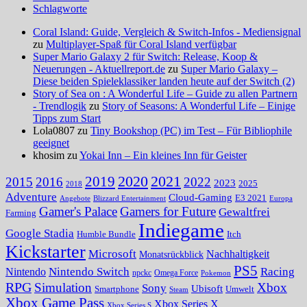
Schlagworte
Coral Island: Guide, Vergleich & Switch-Infos - Mediensignal
zu
Multiplayer-Spaß für Coral Island verfügbar
Super Mario Galaxy 2 für Switch: Release, Koop &
Neuerungen - Aktuellreport.de
zu
Super Mario Galaxy –
Diese beiden Spieleklassiker landen heute auf der Switch (2)
Story of Sea on : A Wonderful Life – Guide zu allen Partnern
- Trendlogik
zu
Story of Seasons: A Wonderful Life – Einige
Tipps zum Start
Lola0807 zu
Tiny Bookshop (PC) im Test – Für Bibliophile
geeignet
khosim zu
Yokai Inn – Ein kleines Inn für Geister
2020
2021
2019
2015
2016
2022
2023
2025
2018
Adventure
Cloud-Gaming
E3 2021
Angebote
Blizzard Entertainment
Europa
Gamer's Palace
Gamers for Future
Gewaltfrei
Farming
Indiegame
Google Stadia
Humble Bundle
Itch
Kickstarter
Microsoft
Nachhaltigkeit
Monatsrückblick
PS5
Nintendo Switch
Racing
Nintendo
npckc
Omega Force
Pokemon
RPG
Simulation
Xbox
Sony
Ubisoft
Smartphone
Umwelt
Steam
Xbox Game Pass
Xbox Series X
Xbox Series S