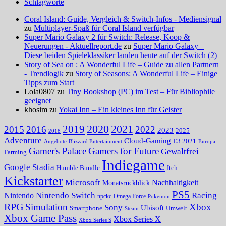
Schlagworte
Coral Island: Guide, Vergleich & Switch-Infos - Mediensignal
zu
Multiplayer-Spaß für Coral Island verfügbar
Super Mario Galaxy 2 für Switch: Release, Koop &
Neuerungen - Aktuellreport.de
zu
Super Mario Galaxy –
Diese beiden Spieleklassiker landen heute auf der Switch (2)
Story of Sea on : A Wonderful Life – Guide zu allen Partnern
- Trendlogik
zu
Story of Seasons: A Wonderful Life – Einige
Tipps zum Start
Lola0807 zu
Tiny Bookshop (PC) im Test – Für Bibliophile
geeignet
khosim zu
Yokai Inn – Ein kleines Inn für Geister
2020
2021
2019
2015
2016
2022
2023
2025
2018
Adventure
Cloud-Gaming
E3 2021
Angebote
Blizzard Entertainment
Europa
Gamer's Palace
Gamers for Future
Gewaltfrei
Farming
Indiegame
Google Stadia
Humble Bundle
Itch
Kickstarter
Microsoft
Nachhaltigkeit
Monatsrückblick
PS5
Nintendo Switch
Racing
Nintendo
npckc
Omega Force
Pokemon
RPG
Simulation
Xbox
Sony
Ubisoft
Smartphone
Umwelt
Steam
Xbox Game Pass
Xbox Series X
Xbox Series S