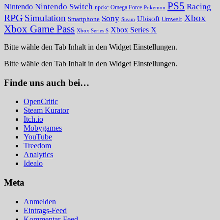
PS5
Nintendo Switch
Racing
Nintendo
npckc
Omega Force
Pokemon
RPG
Simulation
Xbox
Sony
Ubisoft
Smartphone
Umwelt
Steam
Xbox Game Pass
Xbox Series X
Xbox Series S
Bitte wähle den Tab Inhalt in den Widget Einstellungen.
Bitte wähle den Tab Inhalt in den Widget Einstellungen.
Finde uns auch bei…
OpenCritic
Steam Kurator
Itch.io
Mobygames
YouTube
Treedom
Analytics
Idealo
Meta
Anmelden
Eintrags-Feed
Kommentar-Feed