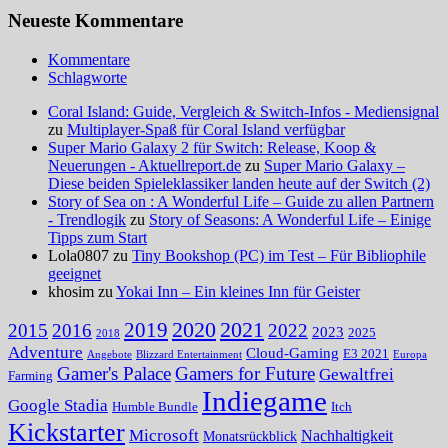
Neueste Kommentare
Kommentare
Schlagworte
Coral Island: Guide, Vergleich & Switch-Infos - Mediensignal
zu
Multiplayer-Spaß für Coral Island verfügbar
Super Mario Galaxy 2 für Switch: Release, Koop &
Neuerungen - Aktuellreport.de
zu
Super Mario Galaxy –
Diese beiden Spieleklassiker landen heute auf der Switch (2)
Story of Sea on : A Wonderful Life – Guide zu allen Partnern
- Trendlogik
zu
Story of Seasons: A Wonderful Life – Einige
Tipps zum Start
Lola0807 zu
Tiny Bookshop (PC) im Test – Für Bibliophile
geeignet
khosim zu
Yokai Inn – Ein kleines Inn für Geister
2020
2021
2019
2015
2016
2022
2023
2025
2018
Adventure
Cloud-Gaming
E3 2021
Angebote
Blizzard Entertainment
Europa
Gamer's Palace
Gamers for Future
Gewaltfrei
Farming
Indiegame
Google Stadia
Humble Bundle
Itch
Kickstarter
Microsoft
Nachhaltigkeit
Monatsrückblick