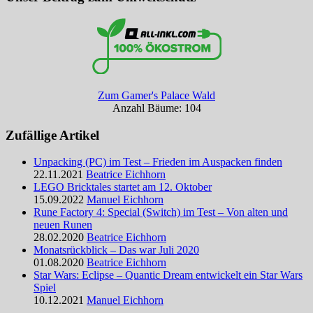
Zum Gamer's Palace Wald
Anzahl Bäume: 104
Zufällige Artikel
Unpacking (PC) im Test – Frieden im Auspacken finden
22.11.2021
Beatrice Eichhorn
LEGO Bricktales startet am 12. Oktober
15.09.2022
Manuel Eichhorn
Rune Factory 4: Special (Switch) im Test – Von alten und
neuen Runen
28.02.2020
Beatrice Eichhorn
Monatsrückblick – Das war Juli 2020
01.08.2020
Beatrice Eichhorn
Star Wars: Eclipse – Quantic Dream entwickelt ein Star Wars
Spiel
10.12.2021
Manuel Eichhorn