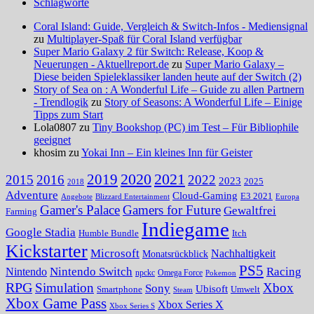
Schlagworte
Coral Island: Guide, Vergleich & Switch-Infos - Mediensignal
zu
Multiplayer-Spaß für Coral Island verfügbar
Super Mario Galaxy 2 für Switch: Release, Koop &
Neuerungen - Aktuellreport.de
zu
Super Mario Galaxy –
Diese beiden Spieleklassiker landen heute auf der Switch (2)
Story of Sea on : A Wonderful Life – Guide zu allen Partnern
- Trendlogik
zu
Story of Seasons: A Wonderful Life – Einige
Tipps zum Start
Lola0807 zu
Tiny Bookshop (PC) im Test – Für Bibliophile
geeignet
khosim zu
Yokai Inn – Ein kleines Inn für Geister
2020
2021
2019
2015
2016
2022
2023
2025
2018
Adventure
Cloud-Gaming
E3 2021
Angebote
Blizzard Entertainment
Europa
Gamer's Palace
Gamers for Future
Gewaltfrei
Farming
Indiegame
Google Stadia
Humble Bundle
Itch
Kickstarter
Microsoft
Nachhaltigkeit
Monatsrückblick
PS5
Nintendo Switch
Racing
Nintendo
npckc
Omega Force
Pokemon
RPG
Simulation
Xbox
Sony
Ubisoft
Smartphone
Umwelt
Steam
Xbox Game Pass
Xbox Series X
Xbox Series S