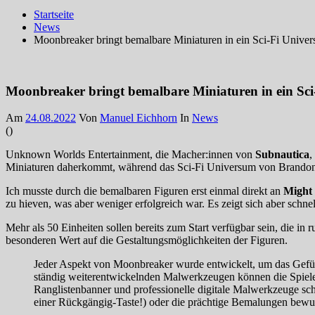
Startseite
News
Moonbreaker bringt bemalbare Miniaturen in ein Sci-Fi Unive
Moonbreaker bringt bemalbare Miniaturen in ein Sc
Am
24.08.2022
Von
Manuel Eichhorn
In
News
(
)
Unknown Worlds Entertainment, die Macher:innen von
Subnautica
,
Miniaturen daherkommt, während das Sci-Fi Universum von Brandon 
Ich musste durch die bemalbaren Figuren erst einmal direkt an
Might
zu hieven, was aber weniger erfolgreich war. Es zeigt sich aber schnel
Mehr als 50 Einheiten sollen bereits zum Start verfügbar sein, die 
besonderen Wert auf die Gestaltungsmöglichkeiten der Figuren.
Jeder Aspekt von Moonbreaker wurde entwickelt, um das Gefühl 
ständig weiterentwickelnden Malwerkzeugen können die Spieler 
Ranglistenbanner und professionelle digitale Malwerkzeuge scha
einer Rückgängig-Taste!) oder die prächtige Bemalungen bewund