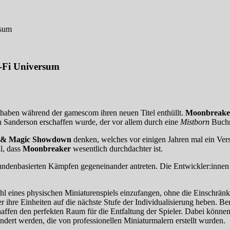
rsum
i-Fi Universum
 haben während der gamescom ihren neuen Titel enthüllt.
Moonbreake
Sanderson erschaffen wurde, der vor allem durch eine
Mistborn
Buchre
 & Magic Showdown
denken, welches vor einigen Jahren mal ein Ver
l, dass
Moonbreaker
wesentlich durchdachter ist.
in rundenbasierten Kämpfen gegeneinander antreten. Die Entwickler:inn
eines physischen Miniaturenspiels einzufangen, ohne die Einschränkung
ihre Einheiten auf die nächste Stufe der Individualisierung heben. Ben
ffen den perfekten Raum für die Entfaltung der Spieler. Dabei können 
ert werden, die von professionellen Miniaturmalern erstellt wurden.