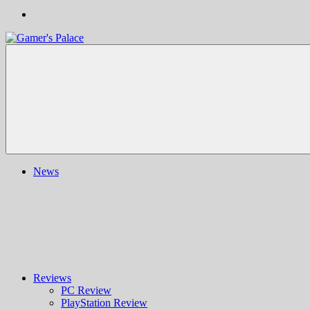
Gamer's
Nachrichten,
Palace
Berichte,
Reviews
&
mehr
rund
ums
Gaming
und
News
darüber
hinaus
|
Ludo
ergo
sum
|
Gaming-
Blog
Reviews
PC Review
PlayStation Review