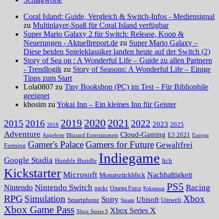
Coral Island: Guide, Vergleich & Switch-Infos - Mediensignal
zu
Multiplayer-Spaß für Coral Island verfügbar
Super Mario Galaxy 2 für Switch: Release, Koop &
Neuerungen - Aktuellreport.de
zu
Super Mario Galaxy –
Diese beiden Spieleklassiker landen heute auf der Switch (2)
Story of Sea on : A Wonderful Life – Guide zu allen Partnern
- Trendlogik
zu
Story of Seasons: A Wonderful Life – Einige
Tipps zum Start
Lola0807 zu
Tiny Bookshop (PC) im Test – Für Bibliophile
geeignet
khosim zu
Yokai Inn – Ein kleines Inn für Geister
2020
2021
2019
2015
2016
2022
2023
2025
2018
Adventure
Cloud-Gaming
E3 2021
Angebote
Blizzard Entertainment
Europa
Gamer's Palace
Gamers for Future
Gewaltfrei
Farming
Indiegame
Google Stadia
Humble Bundle
Itch
Kickstarter
Microsoft
Nachhaltigkeit
Monatsrückblick
PS5
Nintendo Switch
Racing
Nintendo
npckc
Omega Force
Pokemon
RPG
Simulation
Xbox
Sony
Ubisoft
Smartphone
Umwelt
Steam
Xbox Game Pass
Xbox Series X
Xbox Series S