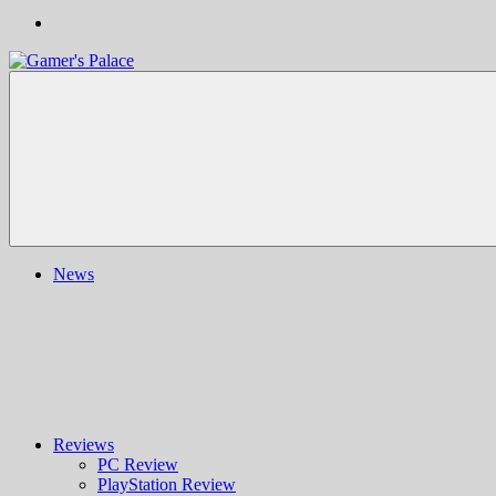
Gamer's
Nachrichten,
Palace
Berichte,
Reviews
&
mehr
rund
ums
Gaming
und
News
darüber
hinaus
|
Ludo
ergo
sum
|
Gaming-
Blog
Reviews
PC Review
PlayStation Review