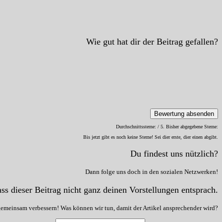
Wie gut hat dir der Beitrag gefallen?
Bewertung absenden
Durchschnittssterne:
/ 5. Bisher abgegebene Sterne:
Bis jetzt gibt es noch keine Sterne! Sei dier erste, dier einen abgibt.
Du findest uns nützlich?
Dann folge uns doch in den sozialen Netzwerken!
ss dieser Beitrag nicht ganz deinen Vorstellungen entsprach.
gemeinsam verbessern! Was können wir tun, damit der Artikel ansprechender wird?