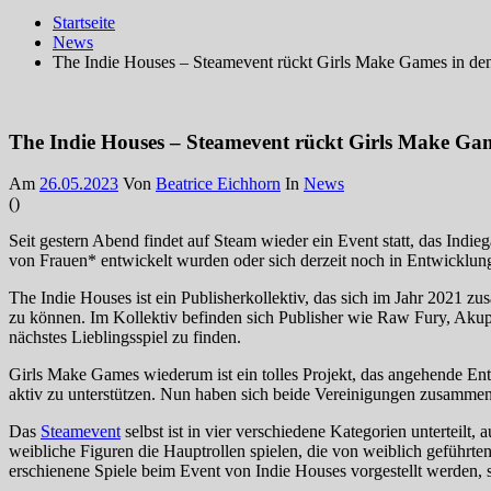
Startseite
News
The Indie Houses – Steamevent rückt Girls Make Games in de
The Indie Houses – Steamevent rückt Girls Make Ga
Am
26.05.2023
Von
Beatrice Eichhorn
In
News
(
)
Seit gestern Abend findet auf Steam wieder ein Event statt, das Ind
von Frauen* entwickelt wurden oder sich derzeit noch in Entwicklun
The Indie Houses ist ein Publisherkollektiv, das sich im Jahr 2021 
zu können. Im Kollektiv befinden sich Publisher wie Raw Fury, Akupa
nächstes Lieblingsspiel zu finden.
Girls Make Games wiederum ist ein tolles Projekt, das angehende En
aktiv zu unterstützen. Nun haben sich beide Vereinigungen zusammeng
Das
Steamevent
selbst ist in vier verschiedene Kategorien unterteilt
weibliche Figuren die Hauptrollen spielen, die von weiblich geführte
erschienene Spiele beim Event von Indie Houses vorgestellt werden, 