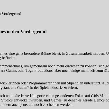
n Vordergrund
mes in den Vordergrund
iegames eine ganz besondere Bühne bietet. In Zusammenarbeit mit dem 
g befinden.
zusammenschloss, um gemeinsam noch mehr erreichen zu können, sich ge
ra Games oder Toge Productions, aber noch einige mehr. Bis zum 31.05
twicklerinnen oder Programmiererinnen mit Stipendien unterstützt. Au
etan, um Frauen* in der Spieleindustrie zu feiern.
, auch wenn die letzte Kategorie einen gesonderten Fokus auf Girls Make
n Studios entwickelt wurden, und Games, zu denen es gerade Demos oder 
sondern auch jene, die noch erscheinen werden.