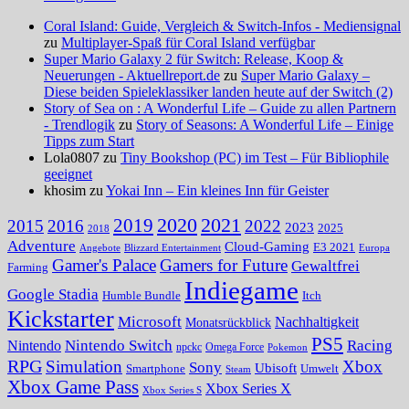
Coral Island: Guide, Vergleich & Switch-Infos - Mediensignal
zu
Multiplayer-Spaß für Coral Island verfügbar
Super Mario Galaxy 2 für Switch: Release, Koop &
Neuerungen - Aktuellreport.de
zu
Super Mario Galaxy –
Diese beiden Spieleklassiker landen heute auf der Switch (2)
Story of Sea on : A Wonderful Life – Guide zu allen Partnern
- Trendlogik
zu
Story of Seasons: A Wonderful Life – Einige
Tipps zum Start
Lola0807 zu
Tiny Bookshop (PC) im Test – Für Bibliophile
geeignet
khosim zu
Yokai Inn – Ein kleines Inn für Geister
2020
2021
2019
2015
2016
2022
2023
2025
2018
Adventure
Cloud-Gaming
E3 2021
Angebote
Blizzard Entertainment
Europa
Gamer's Palace
Gamers for Future
Gewaltfrei
Farming
Indiegame
Google Stadia
Humble Bundle
Itch
Kickstarter
Microsoft
Nachhaltigkeit
Monatsrückblick
PS5
Nintendo Switch
Racing
Nintendo
npckc
Omega Force
Pokemon
RPG
Simulation
Xbox
Sony
Ubisoft
Smartphone
Umwelt
Steam
Xbox Game Pass
Xbox Series X
Xbox Series S