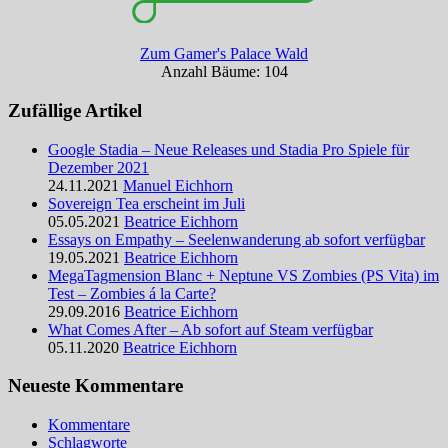
Zum Gamer's Palace Wald
Anzahl Bäume: 104
Zufällige Artikel
Google Stadia – Neue Releases und Stadia Pro Spiele für
Dezember 2021
24.11.2021
Manuel Eichhorn
Sovereign Tea erscheint im Juli
05.05.2021
Beatrice Eichhorn
Essays on Empathy – Seelenwanderung ab sofort verfügbar
19.05.2021
Beatrice Eichhorn
MegaTagmension Blanc + Neptune VS Zombies (PS Vita) im
Test – Zombies á la Carte?
29.09.2016
Beatrice Eichhorn
What Comes After – Ab sofort auf Steam verfügbar
05.11.2020
Beatrice Eichhorn
Neueste Kommentare
Kommentare
Schlagworte