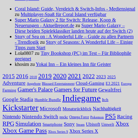
Coral Island: Guide, Vergleich & Switch-Infos - Mediensignal
zu
Multiplayer-Spaß für Coral Island verfügbar
Super Mario Galaxy 2 für Switch: Release, Koop &
Neuerungen - Aktuellreport.de
zu
Super Mario Galaxy –
Diese beiden Spieleklassiker landen heute auf der Switch (2)
Story of Sea on : A Wonderful Life – Guide zu allen Partnern
- Trendlogik
zu
Story of Seasons: A Wonderful Life – Einige
Tipps zum Start
Lola0807 zu
Tiny Bookshop (PC) im Test – Für Bibliophile
geeignet
khosim zu
Yokai Inn – Ein kleines Inn für Geister
2020
2021
2019
2015
2016
2022
2023
2025
2018
Adventure
Cloud-Gaming
E3 2021
Angebote
Blizzard Entertainment
Europa
Gamer's Palace
Gamers for Future
Gewaltfrei
Farming
Indiegame
Google Stadia
Humble Bundle
Itch
Kickstarter
Microsoft
Nachhaltigkeit
Monatsrückblick
PS5
Nintendo Switch
Racing
Nintendo
npckc
Omega Force
Pokemon
RPG
Simulation
Xbox
Sony
Ubisoft
Smartphone
Umwelt
Steam
Xbox Game Pass
Xbox Series X
Xbox Series S