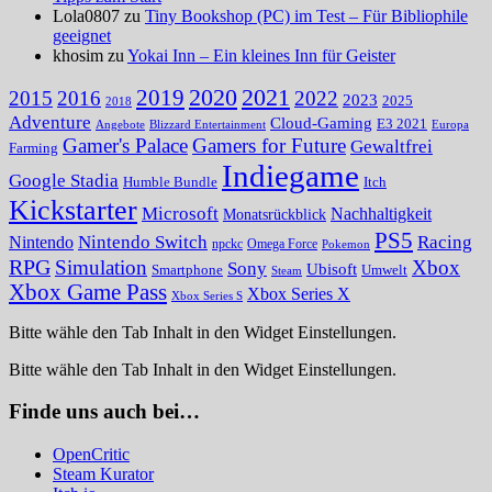
Lola0807 zu
Tiny Bookshop (PC) im Test – Für Bibliophile
geeignet
khosim zu
Yokai Inn – Ein kleines Inn für Geister
2020
2021
2019
2015
2016
2022
2023
2025
2018
Adventure
Cloud-Gaming
E3 2021
Angebote
Blizzard Entertainment
Europa
Gamer's Palace
Gamers for Future
Gewaltfrei
Farming
Indiegame
Google Stadia
Humble Bundle
Itch
Kickstarter
Microsoft
Nachhaltigkeit
Monatsrückblick
PS5
Nintendo Switch
Racing
Nintendo
npckc
Omega Force
Pokemon
RPG
Simulation
Xbox
Sony
Ubisoft
Smartphone
Umwelt
Steam
Xbox Game Pass
Xbox Series X
Xbox Series S
Bitte wähle den Tab Inhalt in den Widget Einstellungen.
Bitte wähle den Tab Inhalt in den Widget Einstellungen.
Finde uns auch bei…
OpenCritic
Steam Kurator