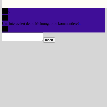
0
Uns interessiert deine Meinung, bitte kommentiere!
x
Insert