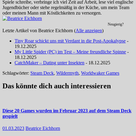
Spiele schreibe, verbringe ich viel Zeit auf Arbeit, lese viel englische
Jugendbücher oder stehe regelmäßig in der Küche, um mein Team
oder meinen Mann mit Köstlichkeiten zu versorgen.
Neugierig?
Letzte Artikel von Beatrice Eichhorn
(
Alle anzeigen
)
Tiny Roar schickt uns mit Verdant in die Post-Apokalypse
-
19.12.2025
My Little Spider (PC) im Test – Meine freundliche Spinne
-
18.12.2025
CatchMaker – Dating unter Insekten
- 18.12.2025
Schlagwörter:
Steam Deck
,
Wildermyth
,
Worldwaker Games
Das könnte dich auch interessieren
Diese 20 Games wurden im Februar 2023 auf dem Steam Deck
gespielt
01.03.2023
Beatrice Eichhorn