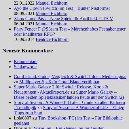
22.01.2022
Manuel Eichhorn
Ayo the Clown (Switch) im Test – Bunter Platformer
08.08.2021
Manuel Eichhorn
Xbox Game Pass – Neue Spiele für April inkl. GTA V
06.04.2021
Manuel Eichhorn
Fairy Fencer F (PS3) im Test – Märchenhaftes Feenabenteuer
oder knallhartes RPG?
16.09.2014
Beatrice Eichhorn
Neueste Kommentare
Kommentare
Schlagworte
Coral Island: Guide, Vergleich & Switch-Infos - Mediensignal
zu
Multiplayer-Spaß für Coral Island verfügbar
Super Mario Galaxy 2 für Switch: Release, Koop &
Neuerungen - Aktuellreport.de
zu
Super Mario Galaxy –
Diese beiden Spieleklassiker landen heute auf der Switch (2)
Story of Sea on : A Wonderful Life – Guide zu allen Partnern
- Trendlogik
zu
Story of Seasons: A Wonderful Life – Einige
Tipps zum Start
Lola0807 zu
Tiny Bookshop (PC) im Test – Für Bibliophile
geeignet
khosim zu
Yokai Inn – Ein kleines Inn für Geister