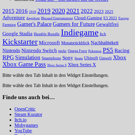
2020
2021
2019
2015
2016
2022
2023
2025
2018
Adventure
Cloud-Gaming
E3 2021
Angebote
Blizzard Entertainment
Europa
Gamer's Palace
Gamers for Future
Gewaltfrei
Farming
Indiegame
Google Stadia
Humble Bundle
Itch
Kickstarter
Microsoft
Nachhaltigkeit
Monatsrückblick
PS5
Nintendo Switch
Racing
Nintendo
npckc
Omega Force
Pokemon
RPG
Simulation
Xbox
Sony
Ubisoft
Smartphone
Umwelt
Steam
Xbox Game Pass
Xbox Series X
Xbox Series S
Bitte wähle den Tab Inhalt in den Widget Einstellungen.
Bitte wähle den Tab Inhalt in den Widget Einstellungen.
Finde uns auch bei…
OpenCritic
Steam Kurator
Itch.io
Mobygames
YouTube