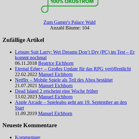
Zum Gamer's Palace Wald
Anzahl Bäume: 104
Zufällige Artikel
Leisure Suit Larry: Wet Dreams Don’t Dry (PC) im Test – Er
kommt nochmal
06.11.2018
Beatrice Eichhorn
Eternal Edge+ – Großes Update für das RPG veröffentlicht
22.02.2022
Manuel Eichhorn
Netflix – Mobile Spiele als Teil des Abos bestätigt
21.07.2021
Manuel Eichhorn
Dead Island 2 erscheint eine Woche früher
13.02.2023
Manuel Eichhorn
Apple Arcade – Spieleabo geht am 19. September an den
Start
11.09.2019
Manuel Eichhorn
Neueste Kommentare
Kommentare