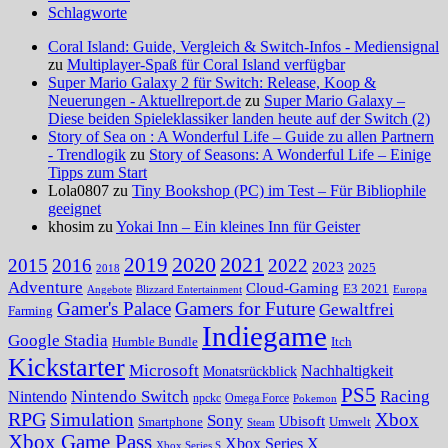
Schlagworte
Coral Island: Guide, Vergleich & Switch-Infos - Mediensignal
zu
Multiplayer-Spaß für Coral Island verfügbar
Super Mario Galaxy 2 für Switch: Release, Koop &
Neuerungen - Aktuellreport.de
zu
Super Mario Galaxy –
Diese beiden Spieleklassiker landen heute auf der Switch (2)
Story of Sea on : A Wonderful Life – Guide zu allen Partnern
- Trendlogik
zu
Story of Seasons: A Wonderful Life – Einige
Tipps zum Start
Lola0807 zu
Tiny Bookshop (PC) im Test – Für Bibliophile
geeignet
khosim zu
Yokai Inn – Ein kleines Inn für Geister
2020
2021
2019
2015
2016
2022
2023
2025
2018
Adventure
Cloud-Gaming
E3 2021
Angebote
Blizzard Entertainment
Europa
Gamer's Palace
Gamers for Future
Gewaltfrei
Farming
Indiegame
Google Stadia
Humble Bundle
Itch
Kickstarter
Microsoft
Nachhaltigkeit
Monatsrückblick
PS5
Nintendo Switch
Racing
Nintendo
npckc
Omega Force
Pokemon
RPG
Simulation
Xbox
Sony
Ubisoft
Smartphone
Umwelt
Steam
Xbox Game Pass
Xbox Series X
Xbox Series S