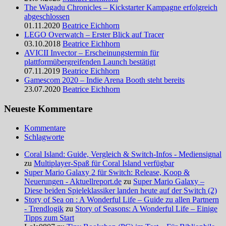
The Wagadu Chronicles – Kickstarter Kampagne erfolgreich
abgeschlossen
01.11.2020
Beatrice Eichhorn
LEGO Overwatch – Erster Blick auf Tracer
03.10.2018
Beatrice Eichhorn
AVICII Invector – Erscheinungstermin für
plattformübergreifenden Launch bestätigt
07.11.2019
Beatrice Eichhorn
Gamescom 2020 – Indie Arena Booth steht bereits
23.07.2020
Beatrice Eichhorn
Neueste Kommentare
Kommentare
Schlagworte
Coral Island: Guide, Vergleich & Switch-Infos - Mediensignal
zu
Multiplayer-Spaß für Coral Island verfügbar
Super Mario Galaxy 2 für Switch: Release, Koop &
Neuerungen - Aktuellreport.de
zu
Super Mario Galaxy –
Diese beiden Spieleklassiker landen heute auf der Switch (2)
Story of Sea on : A Wonderful Life – Guide zu allen Partnern
- Trendlogik
zu
Story of Seasons: A Wonderful Life – Einige
Tipps zum Start