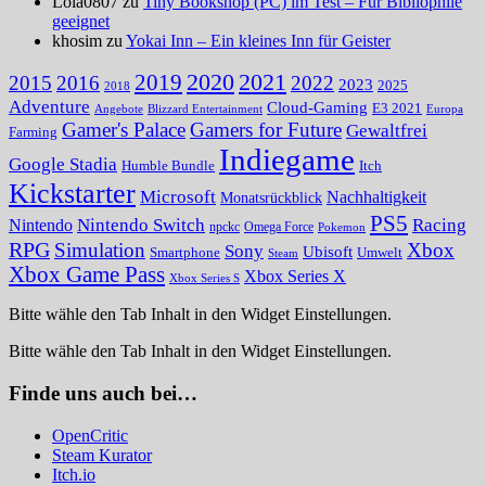
Lola0807 zu
Tiny Bookshop (PC) im Test – Für Bibliophile
geeignet
khosim zu
Yokai Inn – Ein kleines Inn für Geister
2020
2021
2019
2015
2016
2022
2023
2025
2018
Adventure
Cloud-Gaming
E3 2021
Angebote
Blizzard Entertainment
Europa
Gamer's Palace
Gamers for Future
Gewaltfrei
Farming
Indiegame
Google Stadia
Humble Bundle
Itch
Kickstarter
Microsoft
Nachhaltigkeit
Monatsrückblick
PS5
Nintendo Switch
Racing
Nintendo
npckc
Omega Force
Pokemon
RPG
Simulation
Xbox
Sony
Ubisoft
Smartphone
Umwelt
Steam
Xbox Game Pass
Xbox Series X
Xbox Series S
Bitte wähle den Tab Inhalt in den Widget Einstellungen.
Bitte wähle den Tab Inhalt in den Widget Einstellungen.
Finde uns auch bei…
OpenCritic
Steam Kurator
Itch.io