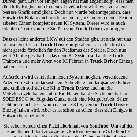
Driver
geht. Erst vor einigen Tagen hat man angekündigt, dass man
die Unity Engine auf ein neues Level heben wird, was vor allem
bessere Grafik ermöglicht. Doch nun wurde bekanntgegeben, dass
Entwickler Kokku auch noch an einem ganz anderen neuen Feature
arbeitet: Einem komplett neuen KI System. Dieses wird es auch
erlauben, Trucks auf die Straßen von
Truck Driver
zu bringen.
Dass es keine anderen LKW auf den Straßen gibt, ist nicht nur uns
in unserem Test zu
Truck Driver
aufgefallen. Tatsächlich ist es
nicht gerade förderlich für den Realismus des Spieles. Doch nun
wird Abhilfe geschafft – das neue KI System soll andere Trucks,
Traktoren und mehr Arten von KI Fahrern in
Truck Driver
Einzug
halten lassen.
Außerdem wird es mit dem neuen System möglich, verschiedene
Arten von Fahrern darzustellen: Schnellere und langsamere Fahrer
und endlich soll sich die KI in
Truck Driver
auch an die
Verkehrsregeln halten. Juhu! Ein Haken hat die Sache noch: Laut
SOEDESCO benötigt das Ganze noch eine Menge Arbeit, daher
steht noch nicht fest, wann das neue KI System in
Truck Driver
Einzug halten wird. Aber es ist schön zu sehen, dass sich Einiges in
Entwicklung befindet.
Sie sehen gerade einen Platzhalterinhalt von
YouTube
. Um auf den
eigentlichen Inhalt zuzugreifen, klicken Sie auf die Schaltfläche
unten. Bitte beachten Sie, dass dabei Daten an Drittanbieter