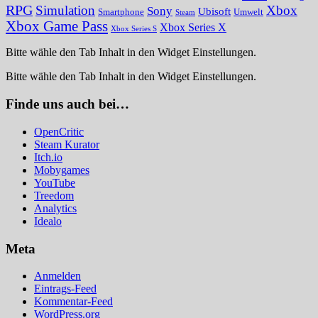
RPG
Simulation
Xbox
Sony
Ubisoft
Smartphone
Umwelt
Steam
Xbox Game Pass
Xbox Series X
Xbox Series S
Bitte wähle den Tab Inhalt in den Widget Einstellungen.
Bitte wähle den Tab Inhalt in den Widget Einstellungen.
Finde uns auch bei…
OpenCritic
Steam Kurator
Itch.io
Mobygames
YouTube
Treedom
Analytics
Idealo
Meta
Anmelden
Eintrags-Feed
Kommentar-Feed
WordPress.org