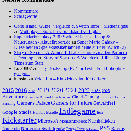
Kommentare
Schlagworte
Coral Island: Guide, Vergleich & Switch-Infos - Mediensignal
zu
Multiplayer-Spaß für Coral Island verfügbar
Super Mario Galaxy 2 für Switch: Release, Koop &
Neuerungen - Aktuellreport.de
zu
Super Mario Galaxy –
Diese beiden Spieleklassiker landen heute auf der Switch (2)
Story of Sea on : A Wonderful Life – Guide zu allen Partnern
- Trendlogik
zu
Story of Seasons: A Wonderful Life – Einige
Tipps zum Start
Lola0807 zu
Tiny Bookshop (PC) im Test – Für Bibliophile
geeignet
khosim zu
Yokai Inn – Ein kleines Inn für Geister
2020
2021
2019
2015
2016
2022
2023
2025
2018
Adventure
Cloud-Gaming
E3 2021
Angebote
Blizzard Entertainment
Europa
Gamer's Palace
Gamers for Future
Gewaltfrei
Farming
Indiegame
Google Stadia
Humble Bundle
Itch
Kickstarter
Microsoft
Nachhaltigkeit
Monatsrückblick
PS5
Nintendo Switch
Racing
Nintendo
npckc
Omega Force
Pokemon